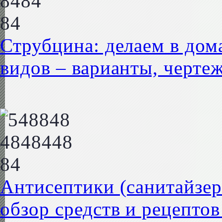
Струбцина: делаем в до
видов – варианты, черте
Антисептики (санитайзер
обзор средств и рецепто