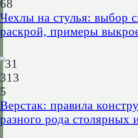
Чехлы на стулья: выбор 
раскрой, примеры выкро
Верстак: правила констр
разного рода столярных 