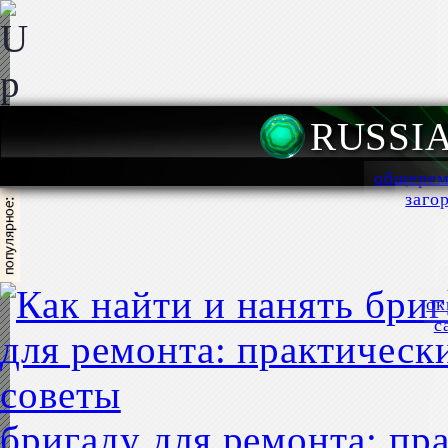
RUSSI
общерем
заго
ок
с
бригаду для ремонта: пр