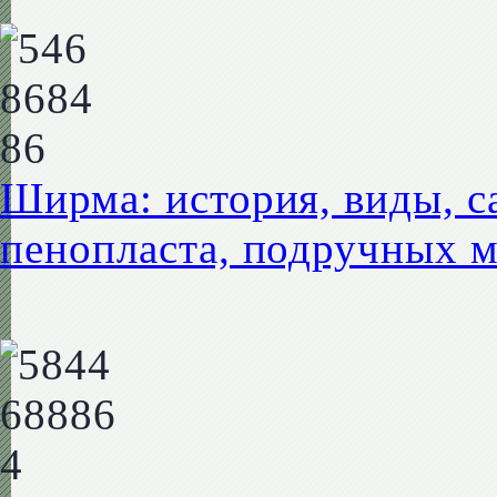
Ширма: история, виды, с
пенопласта, подручных 