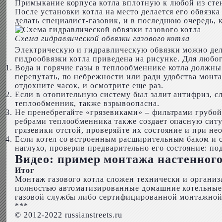
Примыкание корпуса котла вплотную к любой из стен 
После установки котла на место делается его обвязка
делать специалист-газовик, и в последнюю очередь, 
Схема гидравлической обвязки газового котла
Электрическую и гидравлическую обвязки можно дела
гидрообвязки котла приведена на рисунке. Для любо
Вода и горячие газы в теплообменнике котла должны
перепутать, по небрежности или ради удобства монт
отдохните часок, и осмотрите еще раз.
Если в отопительную систему был залит антифриз, с
теплообменник, также взрывоопасна.
Не пренебрегайте «грязевиками» – фильтрами грубо
ребрами теплообменника также создает опасную ситуа
грязевики отстой, проверяйте их состояние и при не
Если котел со встроенным расширительным баком и 
наглухо, проверив предварительно его состояние: по
Видео: пример монтажа настенного
Итог
Монтаж газового котла сложен технически и организ
полностью автоматизированные домашние котельные. 
газовой службы либо сертифицированной монтажной 
***
© 2012-2022 russianstreets.ru