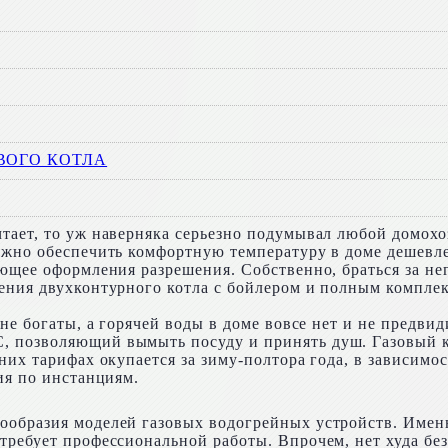
ВОГО КОТЛА
ает, то уж наверняка серьезно подумывал любой домохозя
ежно обеспечить комфортную температуру в доме дешевле
ующее оформления разрешения. Собственно, браться за н
ения двухконтурного котла с бойлером и полным комплек
 не богаты, а горячей воды в доме вовсе нет и не предви
 позволяющий вымыть посуду и принять душ. Газовый ко
их тарифах окупается за зиму-полтора года, в зависимост
ия по инстанциям.
ообразия моделей газовых водогрейных устройств. Именн
требует профессиональной работы. Впрочем, нет худа бе