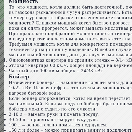
Мощность
То, что мощность котла должна быть достаточной, о
из газохода раскаленный чугун растрескивается. Ест
температура воды в обратке отопления окажется ниж
мощности? Слишком мощный котел быстро прогреет с
пока он опять прогреется, может выпасть кислотная р
При правильно подобранной мощности котла температ
в средних размеров частном доме поставить котел на
Требуемая мощность котла для конкретного помещени
техинвентаризации или у владельца. В любом случа
максимальной мощности даны для случаев минимальн
Однокомнатная квартира на средних этажах – 8/14 кВ
Угловая квартира 60 кв.м. общей площади на верхнем
Частный дом 100 кв.м общих – 24/38 кВт.
Бойлер
Назначение бойлера – накопление горячей воды для б
10/22 кВт. Первая цифра – отопительная мощность дл
нагрева бытовой воды.
Если бойлер опорожняется, котел на время перестает 
максимальный. Если же воду из бойлера брать понемн
бойлера можно судить по его емкости:
2-10 л – вымыть руки и помыть посуду.
30-50 л – принять на скорую руку душ.
100 л – основательно помыться под душем.
150 л и более – можно принимать ванну и подключи