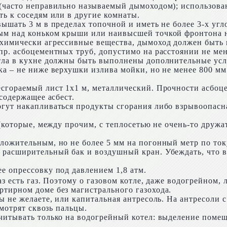
 (часто неправильно называемый дымоходом); использова
ь к соседям или в другие комнаты.
ышать 3 м в пределах топочной и иметь не более 3-х угл
ым над коньком крыши или наивысшей точкой фронтона на
 химически агрессивные вещества, дымоход должен быть 
р. асбоцементных труб, допустимо на расстоянии не мене
отла в кухне должны быть выполнены дополнительные усл
а – не ниже верхушки излива мойки, но не менее 800 мм 
сгораемый лист 1х1 м, металлический. Прочности асбоц
содержащее асбест.
гут накапливаться продукты сгорания либо взрывоопасна
(которые, между прочим, с теплосетью не очень-то дружат
ложительным, но не более 5 мм на погонный метр по ток
расширительный бак и воздушный кран. Убеждать, что вы
е опрессовку под давлением 1,8 атм.
з есть газ. Поэтому о газовом котле, даже водогрейном, л
тирном доме без магистрального газохода.
ы не желаете, или капитальная антресоль. На антресоли 
смотрят сквозь пальцы.
читывать только на водогрейный котел: выделение поме