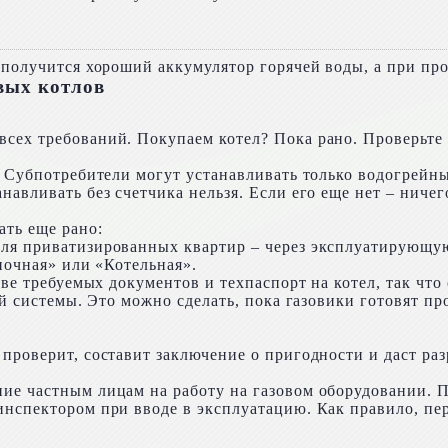
о получится хороший аккумулятор горячей воды, а при пр
овых котлов
сех требований. Покупаем котел? Пока рано. Проверьте п
. Субпотребители могут устанавливать только водогрейны
навливать без счетчика нельзя. Если его еще нет – ничег
ать еще рано:
Для приватизированных квартир – через эксплуатирующу
опочная» или «Котельная».
аве требуемых документов и техпаспорт на котел, так что
ой системы. Это можно сделать, пока газовики готовят п
проверит, составит заключение о пригодности и даст ра
ние частным лицам на работу на газовом оборудовании. П
инспектором при вводе в эксплуатацию. Как правило, пер