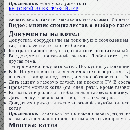
Примечание:
если у вас уже стоит
БЫТОВОЙ ЭЛЕКТРОБОЙЛЕР
желательно оставить, выключив его автомат. Из нег
Видео: мнение специалистов о выборе газ
Документы на котел
Допустим, оборудовали вы топочную с соблюдением в
газ, и извлеките их на свет божий:
Контракт на поставку газа, если котел отопительный
Все документы на газовый счетчик. Любой котел уста
другая тема.
Теперь можно покупать котел. Но, купив, устанавлив
В БТИ нужно внести изменения в техпаспорт дома. 
нанесена каморка под котел, и четко обозначена: «Т
Дать заявку в газовую службу на проект и ТУ. В сост
Провести монтаж котла (см. след. разд), кроме газов
Вызвать специалиста, чтобы сделал газовую обвязку.
Дать заявку газовикам на ввод в эксплуатацию.
Дождаться прихода инженера газовой службы, он все 
котлу.
Примечание:
газовикам не положено давать разреше
вызывать специалиста или потом «решать вопрос» с 
Монтаж котла