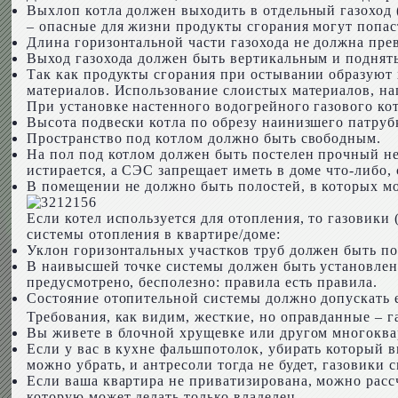
Выхлоп котла должен выходить в отдельный газоход
– опасные для жизни продукты сгорания могут попаст
Длина горизонтальной части газохода не должна прев
Выход газохода должен быть вертикальным и поднят
Так как продукты сгорания при остывании образуют
материалов. Использование слоистых материалов, нап
При установке настенного водогрейного газового к
Высота подвески котла по обрезу наинизшего патрубк
Пространство под котлом должно быть свободным.
На пол под котлом должен быть постелен прочный не
истирается, а СЭС запрещает иметь в доме что-либо, 
В помещении не должно быть полостей, в которых мо
Если котел используется для отопления, то газовики 
системы отопления в квартире/доме:
Уклон горизонтальных участков труб должен быть по
В наивысшей точке системы должен быть установлен 
предусмотрено, бесполезно: правила есть правила.
Состояние отопительной системы должно допускать е
Требования, как видим, жесткие, но оправданные – га
Вы живете в блочной хрущевке или другом многоквар
Если у вас в кухне фальшпотолок, убирать который в
можно убрать, и антресоли тогда не будет, газовики 
Если ваша квартира не приватизирована, можно расс
которую может делать только владелец.