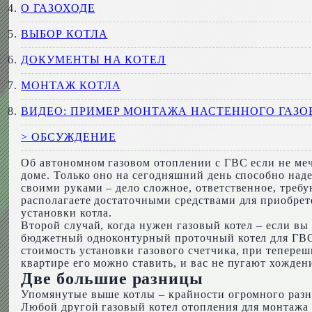
О ГАЗОХОДЕ
ВЫБОР КОТЛА
ДОКУМЕНТЫ НА КОТЕЛ
МОНТАЖ КОТЛА
ВИДЕО: ПРИМЕР МОНТАЖА НАСТЕННОГО ГАЗО
> ОБСУЖДЕНИЕ
Об автономном газовом отоплении с ГВС если не мечт
доме. Только оно на сегодняшний день способно над
своими руками – дело сложное, ответственное, треб
располагаете достаточными средствами для приобрет
установки котла.
Второй случай, когда нужен газовый котел – если вы
бюджетный одноконтурный проточный котел для ГВС,
стоимость установки газового счетчика, при теперешн
квартире его можно ставить, и вас не пугают хожден
Две большие разницы
Упомянутые выше котлы – крайности огромного разн
Любой другой газовый котел отопления для монтажа 