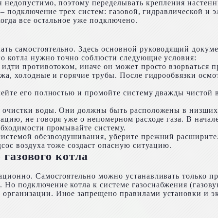
недопустимо, поэтому переделывать крепления настенных
 – подключение трех систем: газовой, гидравлической и э
когда все остальное уже подключено.
ть самостоятельно. Здесь основной руководящий докумен
го котла нужно точно соблюсти следующие условия:
 идти противотоком, иначе он может просто взорваться 
ажа, холодные и горячие трубы. После гидрообвязки осмо
лейте его полностью и промойте систему дважды чистой 
й очистки воды. Они должны быть расположены в низших
цию, не говоря уже о непомерном расходе газа. В начале
обходимости промывайте систему.
системой обезвоздушивания, уберите прежний расширите
дсос воздуха тоже создаст опасную ситуацию.
 газового котла
ационно. Самостоятельно можно устанавливать только п
Но подключение котла к системе газоснабжения (газову
организации. Иное запрещено правилами установки и э