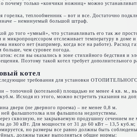
Но почему только «кончики ножниц» можно устанавливат
я горелка, теплообменник – вот и все. Достаточно подкл
 иначе – неминуемый большой штраф.
ой до того «умный», что устанавливать его так же прост
м и микропроцессором отслеживает температуру в доме и
ма никого нет (например, когда все на работе). Расход г
 больше, чем суровее погода.
аток: если вы оказались в зоне стихийного бедствия и э
ещения. Поэтому такой котел требует дополнительного р
зовый котел
 следующие требования для установки ОТОПИТЕЛЬНОГО ко
 – топочной (котельной) площадью не менее 4 кв. м., вы
уб.м. Исходя из этого, можно встретить указания на доп
а двери (не дверного проема) – не менее 0,8 м.
в ней фальшпотолка или фальшпола недопустимы.
ерез сквозную, не закрываемую продушину сечением не м
 до 30 кВт. Для мощности от 31 до 60 кВт – 13,5 куб.м; 
рмируется, но размеры все равно должны быть соблюдены
рейных, должны также выполняться общие нормы: