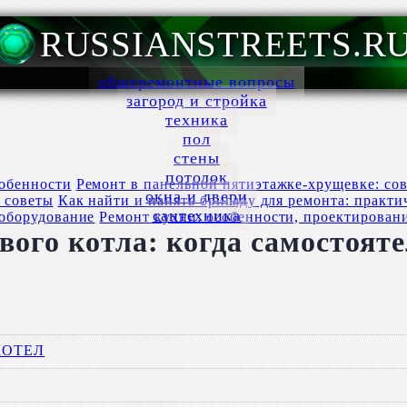
RUSSIANSTREETS.R
общеремонтные вопросы
загород и стройка
техника
пол
стены
потолок
Ремонт в панельной пятиэтажке-хрущевке: со
окна и двери
Как найти и нанять бригаду для ремонта: практи
сантехника
Ремонт кухни: особенности, проектировани
вого котла: когда самостоят
КОТЕЛ