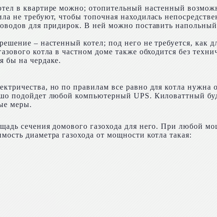
отел в квартире можно; отопительный настенный возможн
ила не требуют, чтобы топочная находилась непосредстве
поводов для придирок. В ней можно поставить напольный
решение – настенный котел; под него не требуется, как
газового котла в частном доме также обходится без тех
я бы на чердаке.
ктричества, но по правилам все равно для котла нужна о
рошо подойдет любой компьютерный UPS. Киловаттный буд
ые меры.
ощадь сечения домового газохода для него. При любой мо
мость диаметра газохода от мощности котла такая: