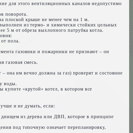
ние для этого вентиляционных каналов недопустимо
ов поворота.
 плоской крыше не менее чем на 1 м.
выполнен из термо- и химически стойких цельных
е 5 м от обреза выхлопного патрубка котла.
овия:
от пола.
емента газовики и пожарники не признают – он
я газовая смесь.
 – она им вечно должна за газ) проверят и состояние
у воды.
 купите «крутой» котел, в котором все
учше и не думать, если:
с днищем из дерева или ДВП, которое в принципе
щения под топочную означает перепланировку,