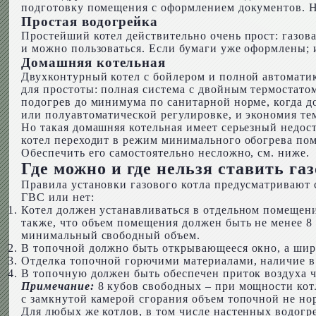
подготовку помещения с оформлением документов. 
Простая водогрейка
Простейший котел действительно очень прост: газова
и можно пользоваться. Если бумаги уже оформлены;
Домашняя котельная
Двухконтурный котел с бойлером и полной автоматик
для простоты: полная система с двойным термостато
подогрев до минимума по санитарной норме, когда до
или полуавтоматической регулировке, и экономия тем
Но такая домашняя котельная имеет серьезный недост
котел переходит в режим минимального обогрева пом
Обеспечить его самостоятельно несложно, см. ниже.
Где можно и где нельзя ставить га
Правила установки газового котла предусматривают
ГВС или нет:
Котел должен устанавливаться в отдельном помещении
также, что объем помещения должен быть не менее 8 к
минимальный свободный объем.
В топочной должно быть открывающееся окно, а ширин
Отделка топочной горючими материалами, наличие 
В топочную должен быть обеспечен приток воздуха ч
Примечание:
8 кубов свободных – при мощности котла
с замкнутой камерой сгорания объем топочной не но
Для любых же котлов, в том числе настенных водог