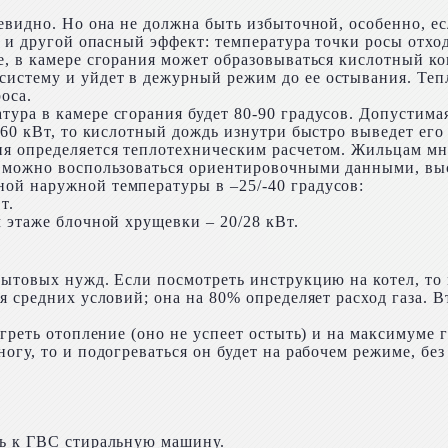
чевидно. Но она не должна быть избыточной, особенно, е
ь и другой опасный эффект: температура точки росы отхо
е, в камере сгорания может образовываться кислотный ко
истему и уйдет в дежурный режим до ее остывания. Теп
оса.
ура в камере сгорания будет 80-90 градусов. Допустимая
 60 кВт, то кислотный дождь изнутри быстро выведет его 
я определяется теплотехническим расчетом. Жильцам мн
е можно воспользоваться ориентировочными данными, выс
ой наружной температуры в –25/-40 градусов:
т.
 этаже блочной хрущевки – 20/28 кВт.
ытовых нужд. Если посмотреть инструкцию на котел, то м
я средних условий; она на 80% определяет расход газа. 
греть отопление (оно не успеет остыть) и на максимуме г
огу, то и подогреваться он будет на рабочем режиме, без
ть к ГВС стиральную машину.