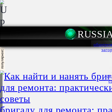
RUSSI
общерем
заго
ок
с
бригаду для ремонта: пр