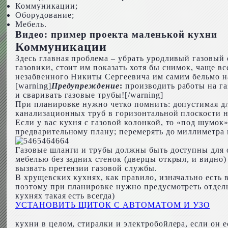
Коммуникации;
Оборудование;
Мебель.
Видео: пример проекта маленькой кухни
Коммуникации
Здесь главная проблема – убрать уродливый газовый 
газовики, стоит им показать хотя бы снимок, чаще в
незабвенного Никиты Сергеевича им самим бельмо на
[warning]
Предупреждение
:
производить работы на га
и сваривать газовые трубы![/warning]
При планировке нужно четко помнить: допустимая дл
канализационных труб в горизонтальной плоскости н
Если у вас кухня с газовой колонкой, то «под шумок
предварительному плану; перемерять до миллиметра 
Газовые шланги и трубы должны быть доступны для ос
мебелью без задних стенок (дверцы открыл, и видно)
вызвать претензии газовой службы.
В хрущевских кухнях, как правило, изначально есть 
поэтому при планировке нужно предусмотреть отдель
кухнях такая есть всегда)
УСТАНОВИТЬ ЩИТОК С АВТОМАТОМ И УЗО
кухни в целом, стиралки и электробойлера, если он 