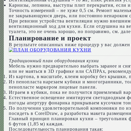
Карнизы, лепнина, выступы плит перекрытия, если и
Точность измерений – не хуже 0,5 см. Ремонт малень
не закрывающуюся дверь, или постоянно ненароком с
При ревизии устройства вентиляции нужно внешним 
вентиляционный ход для кухни. Если отдушина на вер
туалета, это не очень хорошо, но поправимо, см. дале
Планирование и проект
В результате описанных ниже процедур у вас должен
Традиционный план оборудования кухни
Мебель нужно предварительно выбрать заранее и снят
или не маяться в 3D графике или САПРАх, рекоменд
Из картона, в масштабе, клеим коробку без крышки, п
Из пенопласта нарезаем кубики и многогранники, то
пенопласте маркером лицевые панели.
Играем в кубики, пока не получится приемлемый ва
Естественное освещение имитируем светодиодным фо
погоды апертуру фонарика прикрываем кусочком тон
По получении удовлетворительной компоновки по изв
посидеть в CorelDraw, а разработка макета размещен
Главный принцип планировки кухни – треугольник ф
6 футов (1,85 м) каждая.
Последовательность планирования такая: