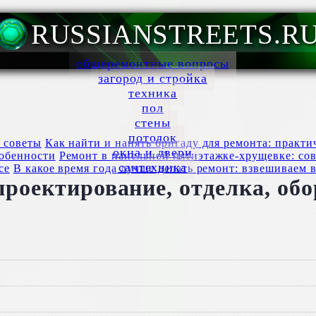
RUSSIANSTREETS.R
общеремонтные вопросы
загород и стройка
техника
пол
стены
потолок
Как найти и нанять бригаду для ремонта: практи
окна и двери
Ремонт в панельной пятиэтажке-хрущевке: со
сантехника
В какое время года лучше делать ремонт: взвешиваем в
проектирование, отделка, об