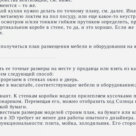
меются – то же.
кой кухни нужно делать по точному плану, см. далее. Ин
метаемую локтем на пол посуду, или еще какое-то неустр
осмотром и/или тонким гибким прутиком определить, пр
тикальном коробе в стене, то да, и это хорошо. Если ж
е.
 получиться план размещения мебели и оборудования на к
ь ее точные размеры на месте у продавца или взять из ка
уем следующий способ:
рорезаем в стенках окно и дверь.
же в масштабе, соответствующие мебели и оборудованию; 
риант. К стенкам коробки модели прилепляем кусочками 
нариком. Перемещая его, можно отобразить ход Солнца в
кой бумаги.
естным размерам моделей строим план, на бумаге или ко
ия в 3D требует не менее дня работы опытного дизайнера.
ункциональности: плита, мойка, холодильник. Его стор