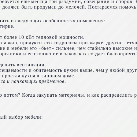
требуется еще месяца три раздумий, совещаний и споров. 
о, должен быть продуман до мелочей. Постараемся помочь
нить о следующих особенностях помещения:
тирке.
ет более 10 кВт тепловой мощности.
тся жир, продукты его гидролиза при жарке, другие летуч
лке и мебели это «бьет» сильнее, чем стабильно высокие и
 органики и ее скопление в закоулках создает благоприя
делить вентиляции.
сещаемости и обитаемость кухни выше, чем у любой дру
о простая кухня в типовом доме.
хся и пачкающих предметов
.
что потом? Когда закупать материалы, и как распределить
ный выбор мебели;