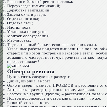
Ревизия и базовый ремонт потолка;
Переукладка коммуникаций;
Доработка вентиляции;
Замена окна и двери;
Отделка потолка;
Отделка стен;
Настил пола;
Установка плинтусов;
Монтаж оборудования;
Меблировка;
Торжественный банкет, если еще остались силы.
Указанные работы придется выполнить в полном объ
старых или новой постройки некоторые этапы, особен
домашнего мастера, поэтому, прочитав статью, подум
профессионалам?
Обмер и ревизия
Нужно снять следующие размеры:
Длина, ширина, высота.
Окно и дверь – размеры ПРОЕМОВ и расстояние от сте
Антресоль – размеры, расположение, материал.
Розеточные группы (группа) – расстояние от пола и с
Подвод водопровода и отвод канализации – то же.
Газовый стояк – то же.
Вентиляционная отдушина – то же, плюс ревизия уст