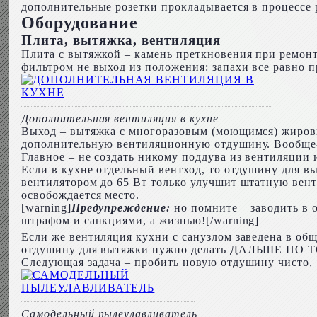
дополнительные розетки прокладывается в процессе р
Оборудование
Плита, вытяжка, вентиляция
Плита с вытяжкой – камень преткновения при ремонт
фильтром не выход из положения: запахи все равно п
Дополнительная вентиляция в кухне
Выход – вытяжка с многоразовым (моющимся) жиров
дополнительную вентиляционную отдушину. Вообще-то
Главное – не создать никому поддува из вентиляции
Если в кухне отдельный вентход, то отдушину для в
вентилятором до 65 Вт только улучшит штатную вент
освобождается место.
[warning]
Предупреждение:
но помните – заводить в 
штрафом и санкциями, а жизнью![/warning]
Если же вентиляция кухни с санузлом заведена в общ
отдушину для вытяжки нужно делать ДАЛЬШЕ ПО ТО
Следующая задача – пробить новую отдушину чисто, 
Самодельный пылеулавливатель