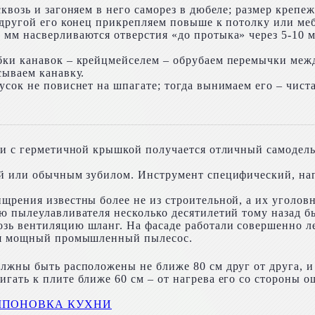
квозь и загоняем в него саморез в дюбеле; размер крепеж
 другой его конец прикрепляем повыше к потолку или ме
мм насверливаются отверстия «до протыка» через 5-10 м
ки канавок – крейцмейселем – обрубаем перемычки между
сываем канавку.
сок не повиснет на шпагате; тогда вынимаем его – чист
нки с герметичной крышкой получается отличный самоде
й или обычным зубилом. Инструмент специфический, напр
ищрения известны более не из строительной, а их уголо
ю пылеулавливателя несколько десятилетий тому назад б
зь вентиляцию шланг. На фасаде работали совершенно л
лся мощный промышленный пылесос.
лжны быть расположены не ближе 80 см друг от друга, и 
гать к плите ближе 60 см – от нагрева его со стороны о