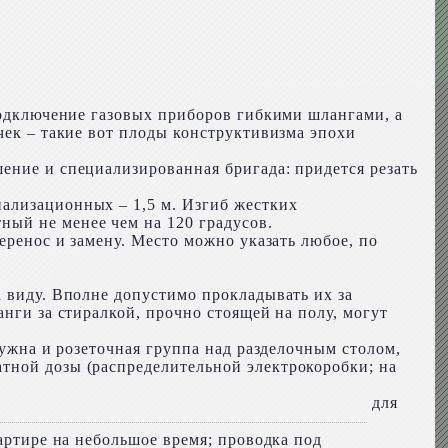
 подключение газовых приборов гибкими шлангами, а
чек – такие вот плоды конструктивизма эпохи
шение и специализированная бригада: придется резать
нализационных – 1,5 м. Изгиб жестких
ный не менее чем на 120 градусов.
еренос и замену. Место можно указать любое, по
а виду. Вполне допустимо прокладывать их за
анги за стиралкой, прочно стоящей на полу, могут
нужна и розеточная группа над разделочным столом,
тной дозы (распределительной электрокоробки; на
для
вартире на небольшое время; проводка под