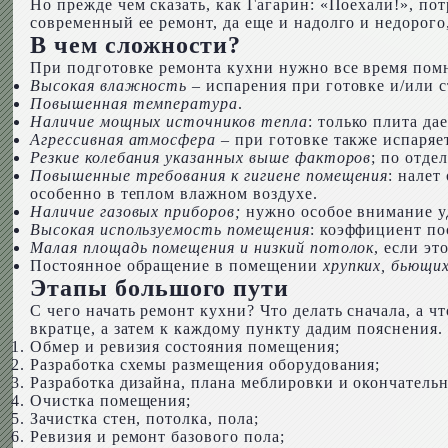
Но прежде чем сказать, как Гагарин: «Поехали!», по
современный ее ремонт, да еще и надолго и недорог
В чем сложности?
При подготовке ремонта кухни нужно все время пом
Высокая влажность
– испарения при готовке и/или с
Повышенная температура
.
Наличие мощных источников тепла
: только плита да
Агрессивная атмосфера
– при готовке также испаряе
Резкие колебания указанных выше факторов
; по отде
Повышенные требования к гигиене помещения
: налет
особенно в теплом влажном воздухе.
Наличие газовых приборов;
нужно особое внимание у
Высокая используемость помещения
: коэффициент по
Малая площадь помещения и низкий потолок
, если эт
Постоянное обращение в помещении
хрупких, бьющи
Этапы большого пути
С чего начать ремонт кухни? Что делать сначала, а 
вкратце, а затем к каждому пункту дадим пояснения.
Обмер и ревизия состояния помещения;
Разработка схемы размещения оборудования;
Разработка дизайна, плана меблировки и окончатель
Очистка помещения;
Зачистка стен, потолка, пола;
Ревизия и ремонт базового пола;