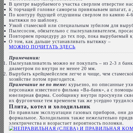
В центре вырубаемого участка сверлим отверстие нас
К торчащей головке самореза привязываем шпагат, а
По контуру будущей отдушины сверлом по камню 4-6 
вытяжки по шаблону.
Узкой стамеской или специальным зубилом для выруб
Пылесосом, обязательно с пылеулавливателем, проса
Повторяем процедуру до тех пор, пока вырубаемый ку
О том, как дальше устанавливать вытяжку –
МОЖНО ПОЧИТАТЬ ЗДЕСЬ
Примечания:
Пылеулавливатель можно не покупать – из 2-3 л ба
диаметром по внутри не менее 20 мм.
Вырубать крейцмейселем легче и чище, чем стамеско
хозяйстве потом пригодится.
Примечание не по теме:
курьезно, но описанные ух
персонажи известного фильма «Ва-банк», а с помощь
ювелирная фирма. Сообщнику внутри просунули скво
их фургончике тем временем так же усердно труди
Плита, котел и холодильник
По правилам эксплуатации газовых приборов, они до
формальное. Холодильник также нежелательно придви
электричества и возрастает вероятность поломки.