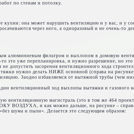
абот по стенам и потолку.
е кухни: она может нарушить вентиляцию и у вас, и у с
росачиваются через него, а одноразовый и не очень-то 
ым алюминиевым фильтром и выхлопом в домовую вентил
 это уже перепланировка, и нужно разрешение, но это и 
 и не допустить засорения вентиляционного хода строите
ытяжки нужно делать НИЖЕ основной (справа на рисунке).
иляцию. Заодно избавляемся от вытяжной трубы (чем ниж
один вентиляционный ход выхлопы вытяжки и газового кот
ую вентиляционную магистраль (это в том же 464 проекте
КУ ВОЗДУХА, и как можно дальше, на рисунке – справ
«без шума и пыли». Делается это следующим образом: