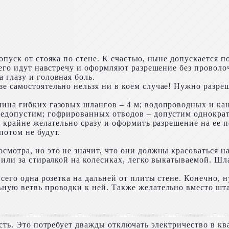
опуск от стояка по стене. К счастью, ныне допускается
сего идут навстречу и оформляют разрешение без проволо
 глазу и головная боль.
зе самостоятельно нельзя ни в коем случае! Нужно разре
ина гибких газовых шлангов – 4 м; водопроводных и ка
едопустим; гофрированных отводов – допустим однократ
» крайне желательно сразу и оформить разрешение на ее п
потом не будут.
мотра, но это не значит, что они должны красоваться н
 или за стиралкой на колесиках, легко выкатываемой. Шл
всего одна розетка на дальней от плиты стене. Конечно, 
ную ветвь проводки к ней. Также желательно вместо шта
есть. Это потребует дважды отключать электричество в к