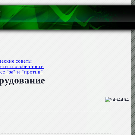
U
ческие советы
веты и особенности
се "за" и "против"
орудование