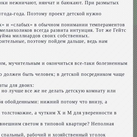
ики нежничают, нянчат и баюкают. При размытых
угода-года. Поэтому проект детской нужно
ых» и «слабых» в обычном понимании темпераментов
меланхоликов всегда развита интуиция. Тот же Гейтс
 уйма миллиардов своих собственных.
оительные, поэтому пойдем дальше, ведь нам
им, мучительным и окончиться все-таки болезненным
о должен быть человек; в детской посредником чаще
аты для двоих:
 но лучше все же не делать детскую комнату или
бя обойденными: нижний потому что внизу, а
и толстокожие, а чутким Х и М для уверенности в
с внешним светом в типовой квартире? Неполная
й спальный, рабочий и хозяйственный уголок