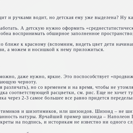
ращит и ручками водит, но детская ему уже выделена? Ну
аботать. А детскую нужно оформить «среднестатистическ
собна воспринимать обширное заполненное пространство; 
но ближе к красному (вспомним, видеть цвет дети начина
зи, а можем и носишкой к нему приложиться.
 можно, даже нужно, яркие. Это поспособствует «продвиж
гающую черноту.
я различать), но со временем и на время, чтобы не утом
ка соответствующей расцветки, см. рис. Еще не хочет туд
ка через 2-3 самое большее все равно придется переделы
отимиков и шизотимиков, или шизоидов. Шизоид – не ши
нность натуры. Ярчайший пример шизоида – Наполеон I: 
екреты на подпись, и историкам не известно ни одного сл