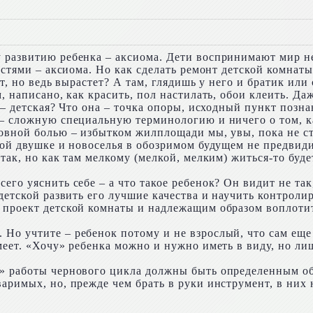
 развитию ребенка – аксиома. Дети воспринимают мир не 
гостями – аксиома. Но как сделать ремонт детской комнат
т, но ведь вырастет? А там, глядишь у него и братик или 
, написано, как красить, пол настилать, обои клеить. Даж
а – детская? Что она – точка опоры, исходный пункт позн
 – сложную специальную терминологию и ничего о том, ка
овной болью – избытком жилплощади мы, увы, пока не ст
кой двушке и новоселья в обозримом будущем не предвиди
этак, но как там мелкому (мелкой, мелким) житься-то буд
го уяснить себе – а что такое ребенок? Он видит не так
 детской развить его лучшие качества и научить контроли
 проект детской комнаты и надлежащим образом воплотит
Но учтите – ребенок потому и не взрослый, что сам еще 
еет. «Хочу» ребенка можно и нужно иметь в виду, но лишь
» работы чернового цикла должны быть определенным об
аримых, но, прежде чем брать в руки инструмент, в них 