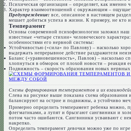
Психическая организация – определяет, как именно 
Характер взаимоотношений с окружающим – ощущает 
Предупреждение:
все, описанное в настоящем раздел
мешает добиться успеха в жизни. К примеру, не кто
Темперамент
Основы современной психофизиологии заложил наш в
известные «четыре стихии» человеческого характера:
особенностями его нервной системы:
Устойчивостью («сила» по Павлову) – насколько хор
выдержать непрерывное действие раздражителя неиз
Баланс («уравновешенность», Павлов) – насколько сп
хлопнуться в обморок от плохой новости – реакция ес
Подвижность – скорость образования новых нервных
Схемы формирования темпераментов и их взаимодей
Слева на рисунке выше показана схема образования 
балансируют на острие и подвижны, а устойчиво ме
Примерно определить темперамент ребенка можно, пр
флегматиками, а лупят и брызгают сангвиники и хол
потом часто ошибаются. Сангвиники усваивают с нек
накрепко.
Определить темперамент девочки можно уже по игре