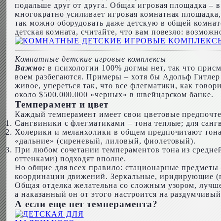
подальше друг от друга. Общая игровая площадка – в
многократно усиливает игровая комнатная площадка,
так можно оборудовать даже детскую в общей комнате,
детская комната, считайте, что вам повезло: возмо
Комнатные детские игровые комплексы
Важно:
в психологии 100% догмы нет, так что присм
воем разбегаются. Примеры – хотя бы Адольф Гитлер
живое, упереться так, что все флегматики, как гово
около $500.000.000 «черных» в швейцарском банке.
Темперамент и цвет
Каждый темперамент имеет свои цветовые предпочте
Сангвиники с флегматиками – тона теплые; для санг
Холерики и меланхолики в общем предпочитают тона 
«дальние» (сиреневый, лиловый, фиолетовый).
При любом сочетании темпераментов тона из средней
оттенками) подходят вполне.
Но общие для всех правило: стационарные предметы 
координации движений. Зеркальные, иридирующие (п
Общая отделка желательна со сложным узором, лучше
а наказанный он от этого настроится на раздумчивый 
А если еще нет темперамента?