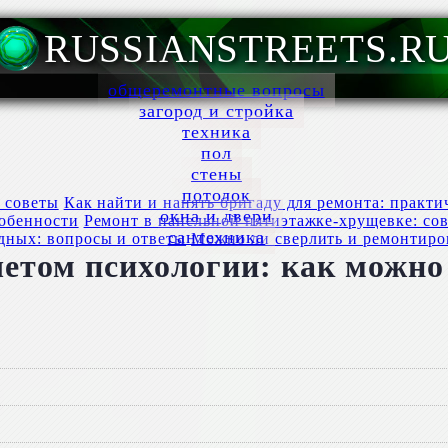
RUSSIANSTREETS.R
общеремонтные вопросы
загород и стройка
техника
пол
стены
потолок
Как найти и нанять бригаду для ремонта: практи
окна и двери
Ремонт в панельной пятиэтажке-хрущевке: со
сантехника
Можно ли сверлить и ремонтиро
четом психологии: как можно