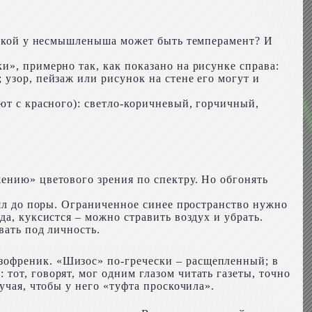
 какой у несмышленыша может быть темперамент? И
и», примерно так, как показано на рисунке справа:
узор, пейзаж или рисунок на стене его могут и
ют с красного): светло-коричневый, горчичный,
ению» цветового зрения по спектру. Но обгонять
лял до поры. Ограниченное синее пространство нужно
а, куксистся – можно стравить воздух и убрать.
вать под личность.
зофреник. «Шизос» по-гречески – расщепленный; в
тот, говорят, мог одним глазом читать газеты, точно
учая, чтобы у него «туфта проскочила».