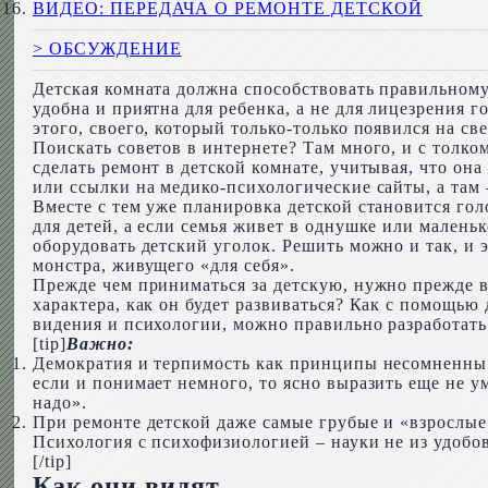
ВИДЕО: ПЕРЕДАЧА О РЕМОНТЕ ДЕТСКОЙ
> ОБСУЖДЕНИЕ
Детская комната должна способствовать правильному
удобна и приятна для ребенка, а не для лицезрения 
этого, своего, который только-только появился на све
Поискать советов в интернете? Там много, и с толком
сделать ремонт в детской комнате, учитывая, что он
или ссылки на медико-психологические сайты, а там
Вместе с тем уже планировка детской становится гол
для детей, а если семья живет в однушке или малень
оборудовать детский уголок. Решить можно и так, и 
монстра, живущего «для себя».
Прежде чем приниматься за детскую, нужно прежде все
характера, как он будет развиваться? Как с помощью
видения и психологии, можно правильно разработать
[tip]
Важно:
Демократия и терпимость как принципы несомненны. 
если и понимает немного, то ясно выразить еще не ум
надо».
При ремонте детской даже самые грубые и «взрослые
Психология с психофизиологией – науки не из удобов
[/tip]
Как они видят