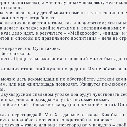
бурно воспитывают, а «непослушных» швыряют; меланхол
 психолог.
е у взрослых, а у детей может измениться в течение пол
овки по мере потребности.
оспитания как достоинством, так и недостатком; «сильн
в делает их также крайне чуткими и восприимчивыми; у 
куда дело идет, в результате – «Майкрософт», «винда» и
тов и способы их правильного воспитания – дела не стр
.
емпераментов. Суть такова:
безо всякого.
него. Процесс налаживания отношений может быть долг
аживания отношений нужен посредник. Им не обязательн
 можно дать рекомендации по обустройству детской комн
вам, или как жилплощадь позволяет. Уживутся по-любому,
ры.
 двухъярусном спальном уголке оба будут чувствовать се
то и шкафчик для одежды могут быть совместными.
ьной детской – ближе ко входу (на проходной части). Он
кая с перегородкой. М и Х – дальше от входа. Как быть 
то-то наподобие, смотря по конкретной планировке.
) случая – узкая, для вида перегородка; у каждого – сво