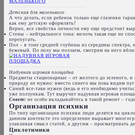
Детская для маленького
А что делать, если ребенок только еще глазенки та
как ему детскую оформлять?
Верно, все свойства личности ему еще предстоит выр
Стены – нейтрального тона: мелочь такая еще не спо
перепугать.
Пол – в тоне средней глубины из середины спектра, 
бежевый. По полу мы ползаем, смотрим на него вбли
Надувная игровая площадка
Предметы стационарные – от желтого до зеленого, и
природу не нужно: вместо синего мы пока видим пу
Синий все-таки нужен (ведь и его необходимо учитьс
уже ползункам. Тут выручит надувная игровая площад
Совет:
не особо вкладывайтесь в такой ремонт – годи
Организация психики
По типу организации психики люди делятся на цикл
данном контексте это определение выражает многогра
улавливая смысл статей, а другим – просматривать д
Циклотимики