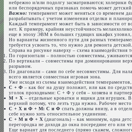
небрежно и/или подолгу засматриваются; холерики 
или беспорядочных признаках помочь может детский
Важно:
темперамент может меняться со временем даж
разрабатывать с учетом изменения отделки и планир
Каждый темперамент может быть в зависимости от в
нет. К примеру, крайняя неустойчивость меланхолико
еще в эпоху ЭВМ в больших гудящих шкафах уловил, 
Но варианты жизненного пути для разных темперамен
требуется усвоить то, что нужно для ремонта детской
Справа на рисунке наверху – схема взаимодействия т
По горизонтали – полностью совместимы, уживаются 
По вертикали – совместимы при доминировании верх
разрывом.
По диагонали – сами по себе несовместимы. Для нал
всего является совместная игровая зона.
Уже исходя из схемы взаимодействия темпераментов,
С + Ф
– как бог на душу положит, или как по средст
уголок проходными: С + Ф у себя – хозяева и партне
М + Х
– отдельные кроватки и ящики для игрушек. В
верхний потому, что лезть туда нужно. Рабочее мес
С + Х и Ф + М: С и Ф
спать должны внизу, а в отдел
себе нужно хоть относительное уединение.
С + М и Ф + Х
(диагональ) – как минимум, одна детс
перегородка не доходя до окна посередине его или ч
Еще вариант для последнего (прямо скажем, сложного