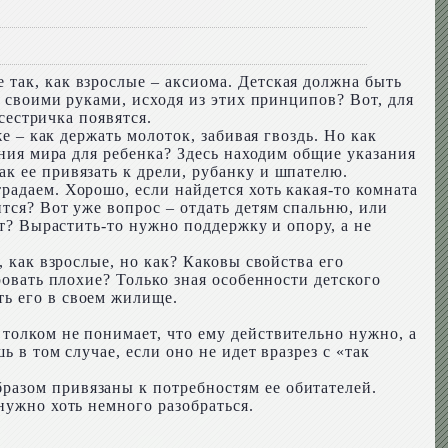
так, как взрослые – аксиома. Детская должна быть
ы своими руками, исходя из этих принципов? Вот, для
сестричка появятся.
е – как держать молоток, забивая гвоздь. Но как
ания мира для ребенка? Здесь находим общие указания
к ее привязать к дрели, рубанку и шпателю.
радаем. Хорошо, если найдется хоть какая-то комната
тся? Вот уже вопрос – отдать детям спальню, или
ет? Вырастить-то нужно поддержку и опору, а не
, как взрослые, но как? Каковы свойства его
ровать плохие? Только зная особенности детского
ь его в своем жилище.
толком не понимает, что ему действительно нужно, а
 в том случае, если оно не идет вразрез с «так
разом привязаны к потребностям ее обитателей.
нужно хоть немного разобраться.