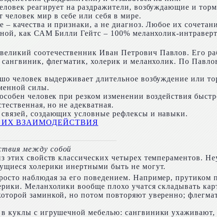
человек реагирует на раздражители, возбуждающие и тор
человек мир в себе или себя в мире.
е – качества и признаки, а не диагноз. Любое их сочетан
 иной, как САМ Билли Гейтс – 100% меланхолик-интраверт
еликий соотечественник Иван Петрович Павлов. Его ра
 сангвиник, флегматик, холерик и меланхолик. По Павлов
ошо человек выдерживает длительное возбуждение или то
менной силы.
особен человек при резком изменении воздействия быстро
тественная, но не адекватная.
 связей, создающих условные рефлексы и навыки.
ствия между собой
из этих свойств классических четырех темпераментов. Не
чущиеся холерики инертными быть не могут.
осто наблюдая за его поведением. Например, прутиком п
ерики. Меланхолики вообще плохо учатся складывать карт
оторой заминкой, но потом повторяют уверенно; флегмати
 в куклы с игрушечной мебелью: сангвиники ухаживают,