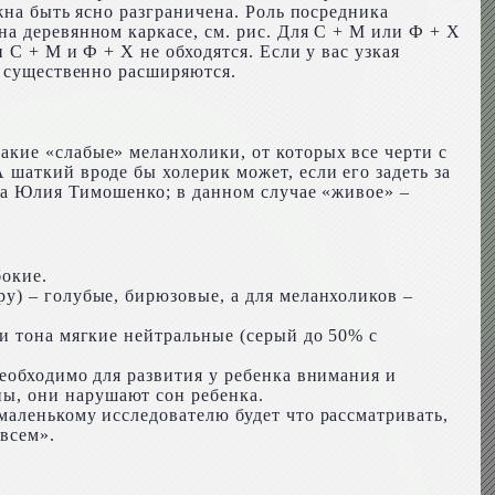
жна быть ясно разграничена. Роль посредника
а деревянном каркасе, см. рис. Для С + М или Ф + Х
 С + М и Ф + Х не обходятся. Если у вас узкая
ы существенно расширяются.
кие «слабые» меланхолики, от которых все черти с
шаткий вроде бы холерик может, если его задеть за
ица Юлия Тимошенко; в данном случае «живое» –
бокие.
у) – голубые, бирюзовые, а для меланхоликов –
и тона мягкие нейтральные (серый до 50% с
еобходимо для развития у ребенка внимания и
ы, они нарушают сон ребенка.
маленькому исследователю будет что рассматривать,
овсем».