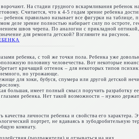
 ворочают. На стадии грудного вскармливания ребенок на
етовому. Считается, что к 4-5 годам зрение ребенка дост
– ребенок правильно называет все фигурки на таблице, п
амом деле зрение полностью набирает силу по остроте, г
ением швов черепа. По аналогии с прикладной оптикой, 
 значение для ремонта детской? Взгляните на рисунок.
глазами ребенка, с той же точки пола. Ребенка уже дово
оположную половину человечества. Вот некоторые нюанс
обретает кричащий оттенок – для некоторых типов психик
 немного, но угрожающе.
ежище для хоки, бубуся, спумера или другой детской неч
зрослому.
ская большая, имеет полный смысл поручить разработку 
лазами ребенка. Нет такой возможности – нужно держать
 качества личности ребенка и свойства его характера. Э
логический портрет, не вдаваясь в зубодробительную те
общую комнату.
здействия (раздражители) и отзываться на них.