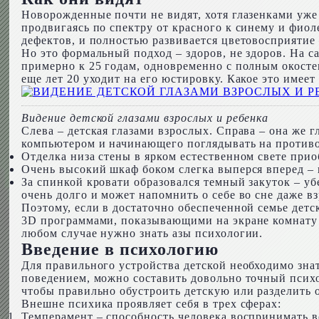
Новорожденные почти не видят, хотя глазенками уже
продвигаясь по спектру от красного к синему и фиол
дефектов, и полностью развивается цветовосприятие 
Но это формальный подход – здоров, не здоров. На с
примерно к 25 годам, одновременно с полным окостен
еще лет 20 уходит на его юстировку. Какое это имеет
Видение детской глазами взрослых и ребенка
Слева – детская глазами взрослых. Справа – она же 
компьютером и начинающего поглядывать на против
Отделка низа стены в ярком естественном свете при
Очень высокий шкаф боком слегка выперся вперед –
За спинкой кровати образовался темный закуток – уб
очень долго и может напомнить о себе во сне даже в
Поэтому, если в достаточно обеспеченной семье дет
3D программами, показывающими на экране комнату г
любом случае нужно знать азы психологии.
Введение в психологию
Для правильного устройства детской необходимо знать
поведением, можно составить довольно точный психо
чтобы правильно обустроить детскую или разделить 
Внешне психика проявляет себя в трех сферах:
Темперамент – способность человека воспринимать во