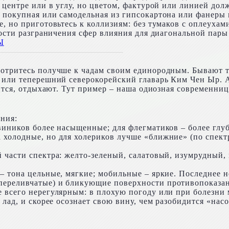
 центре или в углу, но цветом, фактурой или линией дол
 покупная или самодельная из гипсокартона или фанеры н
 но приготовьтесь к коллизиям: без тумаков с оплеухами
жности разграничения сфер влияния для диагональной пар
отритесь получше к чадам своим единородным. Бывают та
 или теперешний северокорейский главарь Ким Чен Ыр. А 
рится, отдыхают. Тут пример – наша одиозная современн
ния:
виников более насыщенные; для флегматиков – более глу
холодные, но для холериков лучше «ближние» (по спектр
 части спектра: желто-зеленый, салатовый, изумрудный, 
– тона цельные, мягкие; мобильные – яркие. Последнее н
ереливчатые) и бликующие поверхности противопоказан
 всего нерегулярным: в плохую погоду или при болезни 
лад, и скорее осознает свою вину, чем разобидится «нас