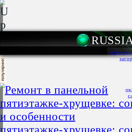
RUSSI
общерем
заго
ок
с
пятиэтажке-хрущевке: со