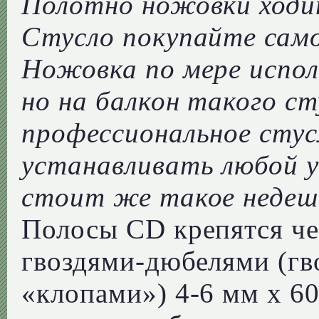
Полотно ножовки ходи
Стусло покупайте само
Ножовка по мере испол
но на балкон такого с
профессиональное сту
устанавливать любой уг
стоит же такое недеш
Полосы CD крепятся че
гвоздями-дюбелями (гв
«клопами») 4-6 мм х 6