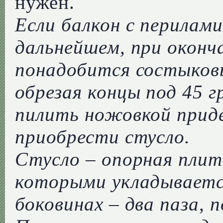
нужен.
Если балкон с перилами
дальнейшем, при оконч
понадобится состыков
обрезая концы под 45 г
пилить ножовкой приде
приобрести стусло.
Стусло – опорная плит
которыми укладывается
боковинах – два паза, п