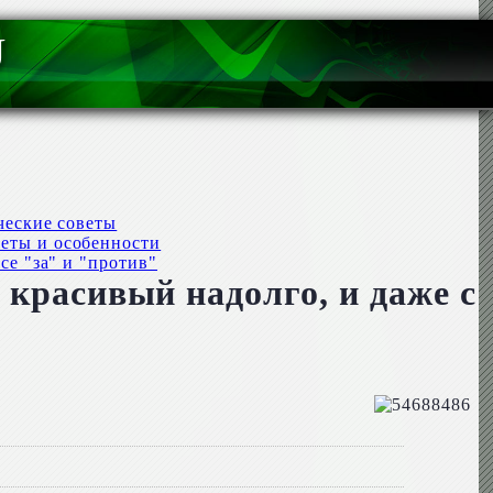
U
ческие советы
веты и особенности
се "за" и "против"
 красивый надолго, и даже с