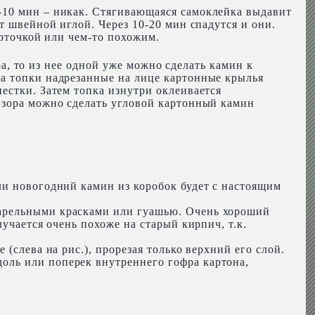
-10 мин – никак. Стягивающаяся самоклейка выдавит
т швейной иглой. Через 10-20 мин спадутся и они.
арточкой или чем-то похожим.
ра, то из нее одной уже можно сделать камин к
ва топки надрезанные на лице картонные крылья
естки. Затем топка изнутри оклеивается
изора можно сделать угловой картонный камин
ли новогодний камин из коробок будет с настоящим
варельными красками или гуашью. Очень хороший
учается очень похоже на старый кирпич, т.к.
(слева на рис.), прорезая только верхний его слой.
оль или поперек внутреннего гофра картона,