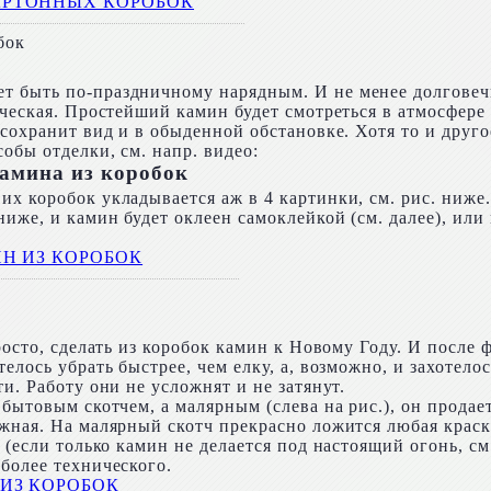
бок
т быть по-праздничному нарядным. И не менее долговеч
ческая. Простейший камин будет смотреться в атмосфере в
сохранит вид и в обыденной обстановке. Хотя то и другое
обы отделки, см. напр. видео:
камина из коробок
х коробок укладывается аж в 4 картинки, см. рис. ниже.
ниже, и камин будет оклеен самоклейкой (см. далее), ил
росто, сделать из коробок камин к Новому Году. И после ф
елось убрать быстрее, чем елку, а, возможно, и захотело
и. Работу они не усложнят и не затянут.
 бытовым скотчем, а малярным (слева на рис.), он прода
ажная. На малярный скотч прекрасно ложится любая крас
 (если только камин не делается под настоящий огонь, см
более технического.