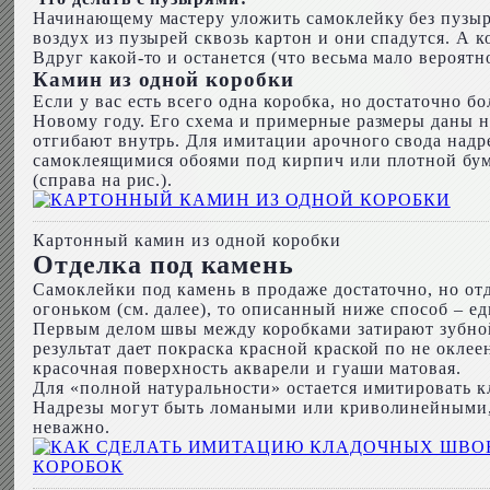
Начинающему мастеру уложить самоклейку без пузыр
воздух из пузырей сквозь картон и они спадутся. А 
Вдруг какой-то и останется (что весьма мало вероят
Камин из одной коробки
Если у вас есть всего одна коробка, но достаточно бо
Новому году. Его схема и примерные размеры даны н
отгибают внутрь. Для имитации арочного свода надр
самоклеящимися обоями под кирпич или плотной бума
(справа на рис.).
Картонный камин из одной коробки
Отделка под камень
Самоклейки под камень в продаже достаточно, но от
огоньком (см. далее), то описанный ниже способ – 
Первым делом швы между коробками затирают зубной
результат дает покраска красной краской по не окле
красочная поверхность акварели и гуаши матовая.
Для «полной натуральности» остается имитировать кл
Надрезы могут быть ломаными или криволинейными, 
неважно.