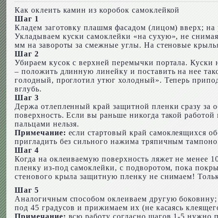
Как оклеить камин из коробок самоклейкой
Шаг 1
Кладем заготовку плашмя фасадом (лицом) вверх; на 
Укладываем куски самоклейки «на сухую», не снимая
мм на завороты за смежные углы. На стеновые крылья 
Шаг 2
Убираем кусок с верхней перемычки портала. Куски 
– положить длинную линейку и поставить на нее так
голодный, проглотил утюг холодный». Теперь припод
вглубь.
Шаг 3
Держа отлепленный край защитной пленки сразу за об
поверхность. Если вы раньше никогда такой работой 
пальцами нельзя.
Примечание:
если стартовый край самоклеящихся обо
пригладить без сильного нажима тряпичным тампоном
Шаг 4
Когда на оклеиваемую поверхность ляжет не менее 1
пленку из-под самоклейки, с подворотом, пока покры
стенового крыла защитную пленку не снимаем! Тольк
Шаг 5
Аналогичным способом оклеиваем другую боковину; 
под 45 градусов и прижимаем их (не касаясь клеящего
Примечание:
всю работу согласно шагов 1-5 нужно п