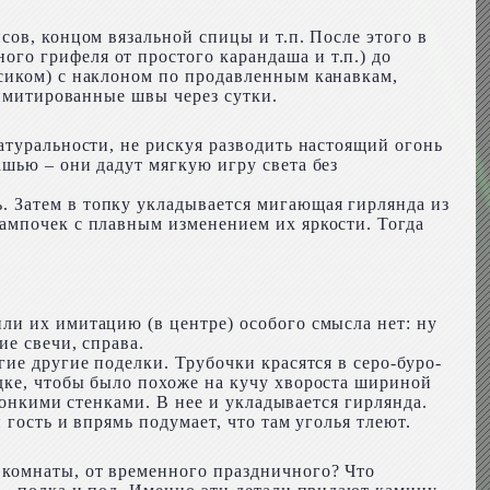
ов, концом вязальной спицы и т.п. После этого в
го грифеля от простого карандаша и т.п.) до
сиком) с наклоном по продавленным канавкам,
 имитированные швы через сутки.
атуральности, не рискуя разводить настоящий огонь
шью – они дадут мягкую игру света без
 Затем в топку укладывается мигающая гирлянда из
ампочек с плавным изменением их яркости. Тогда
ли их имитацию (в центре) особого смысла нет: ну
ие свечи, справа.
ие другие поделки. Трубочки красятся в серо-буро-
дке, чтобы было похоже на кучу хвороста шириной
тонкими стенками. В нее и укладывается гирлянда.
гость и впрямь подумает, что там уголья тлеют.
 комнаты, от временного праздничного? Что