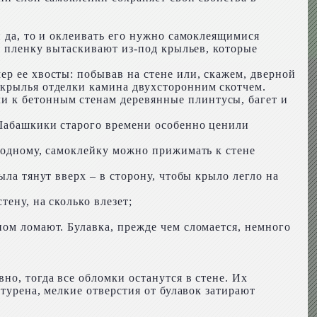
и да, то и оклеивать его нужно самоклеящимися
ую пленку вытаскивают из-под крыльев, которые
ер ее хвосты: побывав на стене или, скажем, дверной
 крылья отделки камина двухсторонним скотчем.
и к бетонным стенам деревянные плинтусы, багет и
 Шабашкики старого времени особенно ценили
ь одному, самоклейку можно прижимать к стене
ыла тянут вверх – в сторону, чтобы крыло легло на
ену, на сколько влезет;
ном ломают. Булавка, прежде чем сломается, немного
но, тогда все обломки останутся в стене. Их
атурена, мелкие отверстия от булавок затирают