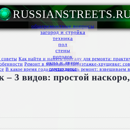
RUSSIANSTREETS.R
общеремонтные вопросы
загород и стройка
техника
пол
стены
потолок
Как найти и нанять бригаду для ремонта: практи
окна и двери
Ремонт в панельной пятиэтажке-хрущевке: со
сантехника
В какое время года лучше делать ремонт: взвешиваем в
 – 3 видов: простой наскоро,