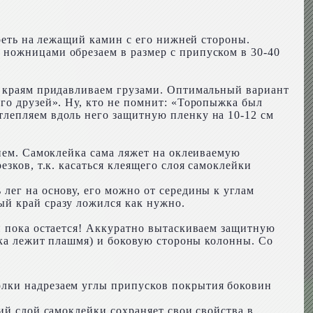
треть на лежащий камин с его нижней стороны.
 ножницами обрезаем в размер с припуском в 30-40
м краям придавливаем грузами. Оптимальный вариант
го друзей». Ну, кто не помнит: «Торопыжка был
тлепляем вдоль него защитную пленку на 10-12 см
янем. Самоклейка сама ляжет на оклеиваемую
зков, т.к. касаться клеящего слоя самоклейки
лег на основу, его можно от середины к углам
ый край сразу ложился как нужно.
н пока остается! Аккуратно вытаскиваем защитную
вка лежит плашмя) и боковую стороны колонны. Со
олки надрезаем углы припусков покрытия боковин
ий слой самоклейки сохраняет свои свойства в