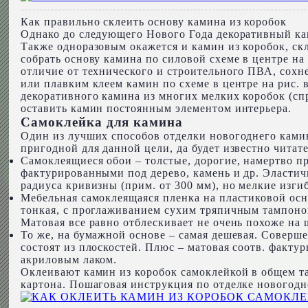
Как правильно склеить основу камина из коробок
Однако до следующего Нового Года декоративный кам
Также одноразовым окажется и камин из коробок, с
собрать основу камина по силовой схеме в центре на
отличие от технического и строительного ПВА, сохн
или плавким клеем камин по схеме в центре на рис. 
декоративного камина из многих мелких коробок (спр
оставить камин постоянным элементом интерьера.
Самоклейка для камина
Один из лучших способов отделки новогоднего камин
пригодной для данной цели, да будет известно читат
Самоклеящиеся обои – толстые, дорогие, намертво 
фактурированными под дерево, камень и др. Эласти
радиуса кривизны (прим. от 300 мм), но мелкие изги
Мебельная самоклеящаяся пленка на пластиковой осно
тонкая, с проглаживанием сухим тряпичным тампоном
Матовая все равно отблескивает не очень похоже н
То же, на бумажной основе – самая дешевая. Соверш
состоят из плоскостей. Плюс – матовая соотв. факт
акриловым лаком.
Оклеивают камин из коробок самоклейкой в общем та
картона. Пошаговая инструкция по отделке новогодне