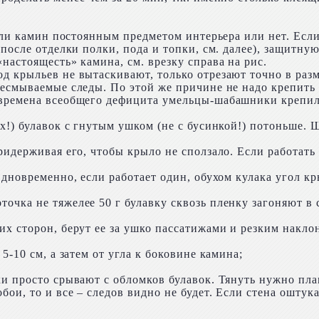
т ли камин постоянным предметом интерьера или нет. Есл
 после отделки полки, пода и топки, см. далее), защитн
настоящесть» камина, см. врезку справа на рис.
 крыльев не вытаскивают, только отрезают точно в разм
несмываемые следы. По этой же причине не надо крепить
 времена всеобщего дефицита умельцы-шабашники крепил
их!) булавок с гнутым ушком (не с бусинкой!) потоньше.
ридерживая его, чтобы крыло не сползало. Если работат
дновременно, если работает один, обухом кулака угол кр
чка не тяжелее 50 г булавку сквозь пленку загоняют в ст
х сторон, берут ее за ушко пассатижами и резким накло
5-10 см, а затем от угла к боковине камина;
и просто срывают с обломков булавок. Тянуть нужно плав
ои, то и все – следов видно не будет. Если стена оштук