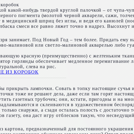
 коробок
й какой-нибудь твердой круглой палочкой – от чупа-чупс
ого пигмента (молотой черной акварели, сажи, толчено
 в медицинский шприц без иглы, и ведя его канюлей (но
олбаска смеси все равно ляжет точно в надрез. Высохнут
зря занимает. Под Новый Год – тем более. Придать ему н
зово-малиновой или светло-малиновой акварелью либо гуа
ивающую красную (преимущественно) с желтеньким ткань.
лятор гирлянды обеспечивает медленное перемигивание л
уральной, слева на рис.
ы прикрыть лампочки. Совать в топку настоящие сучья и
точки тоже не решают дела, даже если там горят настоящ
ить газетных трубочек; они, кстати, пригодны и на мног
 надламываются и склеиваются в художественном беспоря
 только снаружи, а сзади осталась полость с достаточно 
 газету, она даст игру отблесков такую, что несведущий 
з картона, предназначенный для постоянного украшения