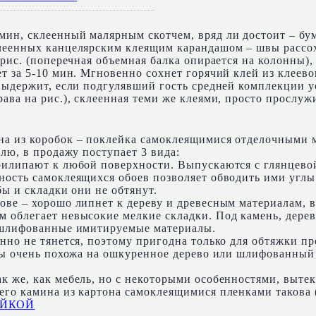
ин, склеенный малярным скотчем, вряд ли достоит – бум
клеенных канцелярским клеящим карандашом – швы рассох
 рис. (поперечная объемная балка опирается на колонны),
ет за 5-10 мин. Мгновенно сохнет горячий клей из клеев
выдержит, если подгулявший гость средней комплекции ус
ава на рис.), склеенная теми же клеями, просто прослу
а из коробок – поклейка самоклеящимися отделочными м
елю, в продажу поступает 3 вида:
прилипают к любой поверхности. Выпускаются с глянцево
чность самоклеящихся обоев позволяет обводить ими угл
бы и складки они не обтянут.
ве – хорошо липнет к дереву и древесным материалам, в 
 облегает невысокие мелкие складки. Под камень, дерево
а шлифованные имитируемые материалы.
енно не тянется, поэтому пригодна только для обтяжки п
уры очень похожа на ошкуренное дерево или шлифованный
к же, как мебель, но с некоторыми особенностями, выте
го камина из картона самоклеящимися пленками такова (