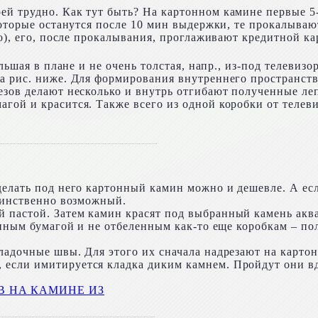
ей трудно. Как тут быть? На картонном камине первые 5
которые останутся после 10 мин выдержки, те прокалываю
но), его, после прокалывания, проглаживают кредитной к
льшая в плане и не очень толстая, напр., из-под телевизо
а рис. ниже. Для формирования внутреннего пространст
езов делают несколько и внутрь отгибают полученные леп
гой и красится. Также всего из одной коробки от телев
делать под него картонный камин можно и дешевле. А ес
единственно возможный.
 пастой. Затем камин красят под выбранный камень ак
енным бумагой и не отбеленным как-то еще коробкам – пол
адочные швы. Для этого их сначала надрезают на картоне 
если имитируется кладка диким камнем. Пройдут они вд