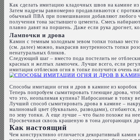
Как сделать имитацию кладочных швов на камине из
Затем надрезы равномерно продавливаются с протяжко
обычный ПВА при помешивании добавляют любого черн
получения тона застывшего цемента. Смесь набирают
плавно давят на поршень. Даже если рука дрогнет, к
Лампочки и дрова
Камин с темным холодным зевом топки только место 
(см. далее) можно, выкрасив внутренность топки ро
ненатуральных бликов.
Следующий шаг – вместо пода постелить не отблеск
красных и желтых лампочек. Лучше всего, если регу
имитация отблесков огня в топке получится очень нат
Способы имитации огня и дров в камине из коробок
Теперь попробуем сымитировать тлеющие дрова, чтоб
что это, неопалимая купина? Набросанные в топку ве
Лучший способ сымитировать дрова в камине – накрут
малиновый цвет (буквально, разводами), сгибаются,
по зеву топки. А еще лучше – что было похоже на нее
Просвечивая сквозь крашеную в тона догорающих дров
Как настоящий
Чем конструктивно отличается декоративный камин и