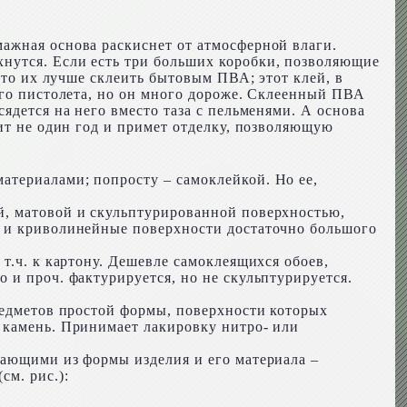
ажная основа раскиснет от атмосферной влаги.
нутся. Если есть три больших коробки, позволяющие
 то их лучше склеить бытовым ПВА; этот клей, в
ого пистолета, но он много дороже. Склеенный ПВА
ядется на него вместо таза с пельменями. А основа
жит не один год и примет отделку, позволяющую
атериалами; попросту – самоклейкой. Но ее,
й, матовой и скульптурированной поверхностью,
ы и криволинейные поверхности достаточно большого
т.ч. к картону. Дешевле самоклеящихся обоев,
 и проч. фактурируется, но не скульптурируется.
редметов простой формы, поверхности которых
 камень. Принимает лакировку нитро- или
кающими из формы изделия и его материала –
см. рис.):