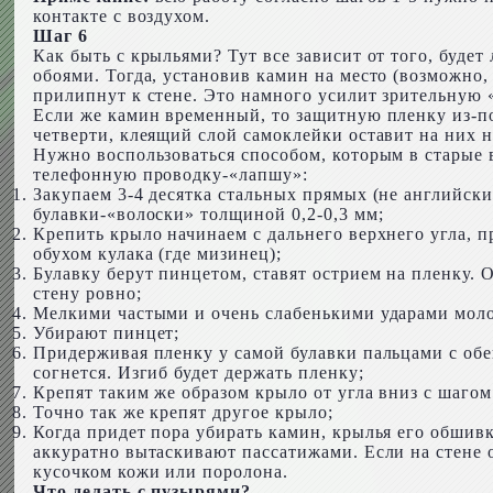
контакте с воздухом.
Шаг 6
Как быть с крыльями? Тут все зависит от того, буде
обоями. Тогда, установив камин на место (возможно,
прилипнут к стене. Это намного усилит зрительную «
Если же камин временный, то защитную пленку из-под
четверти, клеящий слой самоклейки оставит на них 
Нужно воспользоваться способом, которым в старые
телефонную проводку-«лапшу»:
Закупаем 3-4 десятка стальных прямых (не английск
булавки-«волоски» толщиной 0,2-0,3 мм;
Крепить крыло начинаем с дальнего верхнего угла, п
обухом кулака (где мизинец);
Булавку берут пинцетом, ставят острием на пленку. О
стену ровно;
Мелкими частыми и очень слабенькими ударами молото
Убирают пинцет;
Придерживая пленку у самой булавки пальцами с обеи
согнется. Изгиб будет держать пленку;
Крепят таким же образом крыло от угла вниз с шагом 
Точно так же крепят другое крыло;
Когда придет пора убирать камин, крылья его обшивк
аккуратно вытаскивают пассатижами. Если на стене об
кусочком кожи или поролона.
Что делать с пузырями?