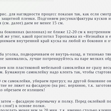
рис. для наглядности процесс показан так, как если смо
 защитной пленки. Подгоняем рисунки/фактуры кусков и
(см. далее) даем не менее 15 см.
на боковинах (колоннах) не ближе 12-20 см к внутренни
ой же утюг, какой проглотил Торопыжка из «Незнайки и е
нимаем внутренний край куска на любой из боковин и о
а уголка, подворачиваем ее внутрь-назад, и тихонько т
не занимались, лучше потренируйтесь на паре мелких обре
ев или пластиковой мебельной самоклейки не сразу весь 
. Бумажную самоклейку надо клеить так, чтобы стартов
0 см самоклейки, убираем пригруз; на другой боковине о
тие не ляжет на фасадную (на рис. верхнюю, т.к. загото
о обрезаем ее излишек!
затем – фасадную перемычку и полку. Перед оклейкой п
 слоя!) к основе полки.
роделать менее чем за 20 мин, т.к. именно столько клеящ