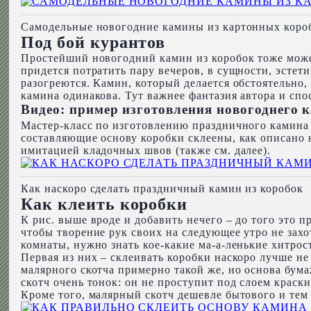
Самодельные новогодние камины из картонных коро
Под бой курантов
Простейший новогодний камин из коробок тоже може
придется потратить пару вечеров, в сущности, эстети
разогреются. Камин, который делается обстоятельно, 
камина одинакова. Тут важнее фантазия автора и спос
Видео: пример изготовления новогоднего 
Мастер-класс по изготовлению праздничного камина и
составляющие основу коробки склеены, как описано 
имитацией кладочных швов (также см. далее).
Как наскоро сделать праздничный камин из коробок
Как клеить коробки
К рис. выше вроде и добавить нечего – до того это п
чтобы творение рук своих на следующее утро не захот
комнаты, нужно знать кое-какие ма-а-ленькие хитрост
Первая из них – склеивать коробки наскоро лучше не
малярного скотча примерно такой же, но основа бум
скотч очень тонок: он не проступит под слоем краски
Кроме того, малярный скотч дешевле бытового и тем 