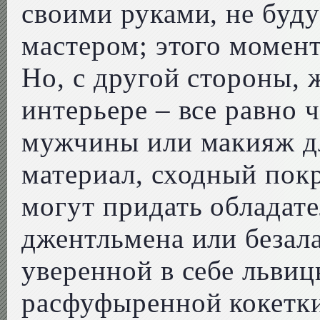
своими руками, не буд
мастером; этого момен
Но, с другой стороны, 
интерьере – все равно 
мужчины или макияж дл
материал, сходный покр
могут придать обладат
джентльмена или безал
уверенной в себе льви
расфуфыренной кокетк