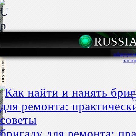
RUSSI
общерем
заго
ок
с
бригаду для ремонта: пр