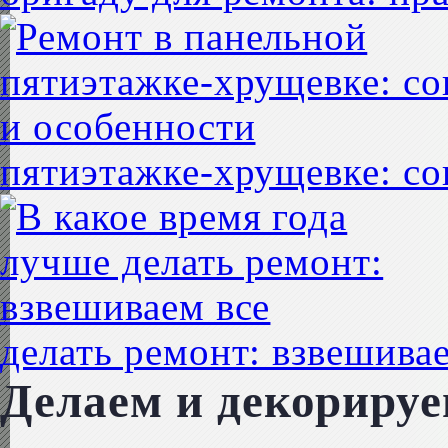
пятиэтажке-хрущевке: со
делать ремонт: взвешивае
Делаем и декориру