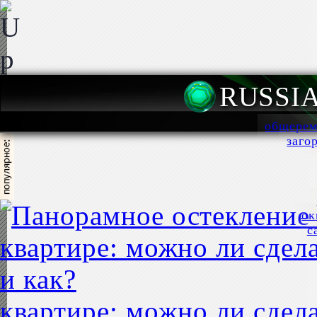
RUSSI
общерем
заго
ок
с
квартире: можно ли сдела