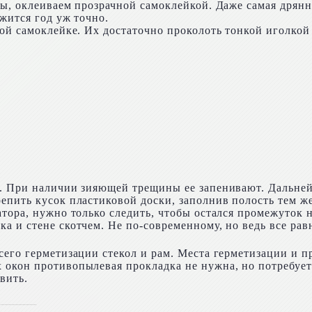
ты, оклеиваем прозрачной самоклейкой. Даже самая дрян
жится год уж точно.
ой самоклейке. Их достаточно проколоть тонкой иголкой и
а. При наличии зияющей трещины ее запенивают. Дальне
епить кусок пластиковой доски, заполнив полость тем ж
тора, нужно только следить, чтобы остался промежуток н
а и стене скотчем. Не по-современному, но ведь все рав
сего герметизации стекол и рам. Места герметизации и 
окон противопылевая прокладка не нужна, но потребуетс
вить.