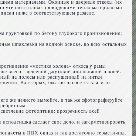
ящими материалами. Оконные и дверные откосы (их
ьно утеплить плохо проводящими тепло материалами.
 описан ниже в соответствующем разделе.
аем грунтовкой по бетону глубокого проникновения;
ные шпаклевки на водной основе, во всех остальных
противление «мостика холода» откоса у рамы
учше всего – дешевой джутовой или льняной паклей.
нный на полосы или распущенный на нитки.
енении. Во-вторых, быстро насосется влаги из
 его же начисто вымойте, и так же сфотографируйте
еребристым.
осветление фотооптики: прозрачность всей
 исподтишка сделает свое дело, и загерметизировать
клопакеты в ПВХ окнах и так достаточно герметичны.