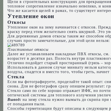
Щели в строительных конструкциях для прекращения
тепловое сопротивление изначально невелико, и кон
Что же касается щелей в рамах, то существует интер
Утепление окон
Откосы
Утепление окон на зиму начинается с откосов. Прежд
краску перед этим желательно снять шкуркой. Это у
Для деревянных домов откосы таким же способом об
случаях просто замечательные, для этой цели нельз
Пластиковые откосы
Далее же устанавливаем накладные ПВХ откосы, см. 
возрастет в десятки раз. Полость внутри пластиково
Отлично подойдет старый простиранный (грязь – хо
Использовать в данном случае минвату нельзя катего
воздуха, спадется и вместо того, чтобы греть, начнет
Стекла
Если вы фотографируете, проделайте такой опыт: сни
снова. Для не фотографов сразу опишем результат: г
Стекло само по себе хорошо отражает ИФК, но почти 
оптической системы для теплового излучения увелич
Вывод:
на зиму стекла нужно вымыть до скрипа при 
от попадания пыли.
Способы герметизации будут описаны в следующем ра