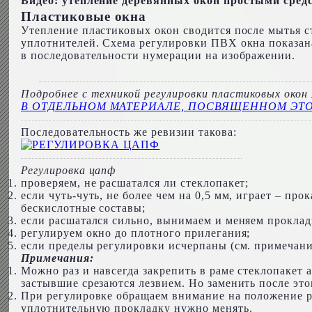
Видео: утепление деревянных окон простыми сред
Пластиковые окна
Утепление пластиковых окон сводится после мытья с
уплотнителей. Схема регулировки ПВХ окна показана
в последовательности нумерации на изображении.
Подробнее с техникой регулировки пластиковых око
В ОТДЕЛЬНОМ МАТЕРИАЛЕ, ПОСВЯЩЕННОМ ЭТ
Последовательность же ревизии такова:
Регулировка цапф
проверяем, не расшатался ли стеклопакет;
если чуть-чуть, не более чем на 0,5 мм, играет – п
бескислотные составы;
если расшатался сильно, вынимаем и меняем проклад
регулируем окно до плотного прилегания;
если пределы регулировки исчерпаны (см. примечани
Примечания:
Можно раз и навсегда закрепить в раме стеклопакет
застывшие срезаются лезвием. Но заменить после это
При регулировке обращаем внимание на положение р
уплотнительную прокладку нужно менять.