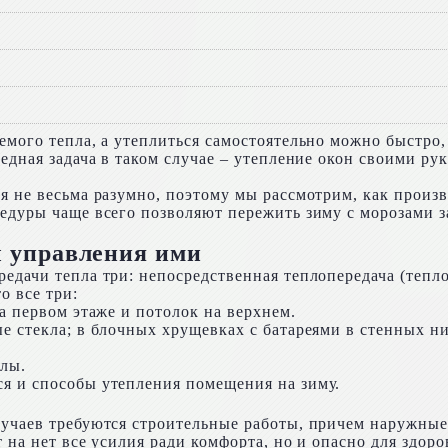
емого тепла, а утеплиться самостоятельно можно быстро
редная задача в таком случае – утепление окон своими р
я не весьма разумно, поэтому мы рассмотрим, как произ
цедуры чаще всего позволяют пережить зиму с морозами 
 управления ими
едачи тепла три: непосредственная теплопередача (тепл
о все три:
на первом этаже и потолок на верхнем.
е стекла; в блочных хрущевках с батареями в стенных ни
алы.
я и способы утепления помещения на зиму.
случаев требуются строительные работы, причем наружны
 на нет все усилия ради комфорта, но и опасно для здоро