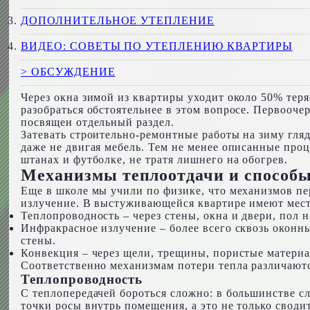
ДОПОЛНИТЕЛЬНОЕ УТЕПЛЕНИЕ
ВИДЕО: СОВЕТЫ ПО УТЕПЛЕНИЮ КВАРТИРЫ
> ОБСУЖДЕНИЕ
Через окна зимой из квартиры уходит около 50% теря
разобраться обстоятельнее в этом вопросе. Первооче
посвящен отдельный раздел.
Затевать строительно-ремонтные работы на зиму гляд
даже не двигая мебель. Тем не менее описанные про
штанах и футболке, не тратя лишнего на обогрев.
Механизмы теплоотдачи и способы
Еще в школе мы учили по физике, что механизмов пер
излучение. В выстуживающейся квартире имеют мест
Теплопроводность – через стены, окна и двери, пол 
Инфракрасное излучение – более всего сквозь оконны
стены.
Конвекция – через щели, трещины, пористые матери
Соответственно механизмам потери тепла различаютс
Теплопроводность
С теплопередачей бороться сложно: в большинстве 
точки росы внутрь помещения, а это не только сводит