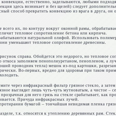
 конвекции, естественно, заделываются, любыми подход
векция здесь возникает и без щелей) следует дополнител
есный способ превратить конвекцию из врага в друга, он
е всего их, по контуру вокруг оконной рамы, обрабатыв
величит тепловое сопротивление бетона или кирпича.
рабатываются натуральной олифой. Использовать полимер
я: они уменьшают тепловое сопротивление древесины.
рисунок справа. Обойдется это недорого, но тепловое со
го откоса заполняем пенополиуретаном, пенопленом, а л
роший проводник тепла) мешок из-под картошки, разреза
рически. Во-первых, вредно для здоровья при таком прим
 холодить.
мите через инфракрасный фильтр грязное стекло, а затем
рязное выглядит лишь чуть-чуть мутноватым, а чистое – с
прозрачная для него грязь на стекле срабатывает, как пр
ивается. Причуда инфракрасных лучей.
протирании бумагой – тончайшая невидимая пленка грязи
зделе, т.к. относятся к утеплению деревянных рам. Сте