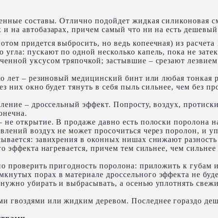
менные составы. Отлично подойдет жидкая силиконовая с
 и на автобазарах, причем самый что ни на есть дешевый
ом придется выбросить, но ведь копеечная) из расчета 1
угла: пускают по одной несколько капель, пока не зате
ченной уксусом тряпочкой; застывшие – срезают лезвием
ко лет – резиновый медицинский бинт или любая тонкая р
ез них окно будет тянуть в себя пыль сильнее, чем без пр
ление – дроссельный эффект. Попросту, воздух, протиски
онечна.
 не открытие. В продаже давно есть полоски поролона на
влений воздух не может просочиться через поролон, и уп
сывается: завихрения в оконных нишах снижают разность
го эффекта нагревается, причем тем сильнее, чем сильнее
жно проверить пригодность поролона: приложить к губам 
кнутых порах в материале дроссельного эффекта не буде
нужно убирать и выбрасывать, а осенью уплотнять свежи
 гвоздями или жидким деревом. Последнее гораздо деше