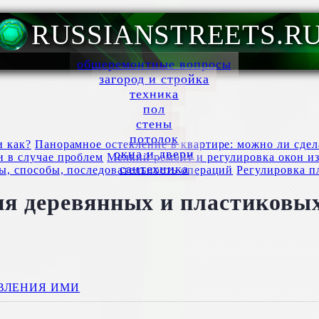
RUSSIANSTREETS.R
общеремонтные вопросы
загород и стройка
техника
пол
стены
потолок
Панорамное остекление в квартире: можно ли сдел
окна и двери
Мелкий ремонт и регулировка окон из
сантехника
Регулировка п
ия деревянных и пластиковы
ВЛЕНИЯ ИМИ