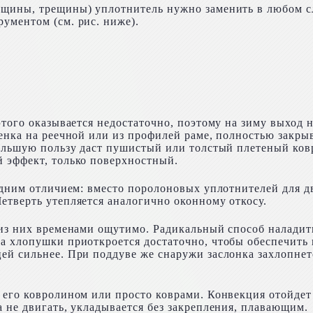
щины, трещины) уплотнитель нужно заменить в любом сл
ументом (см. рис. ниже).
этого оказывается недостаточно, поэтому на зиму выход 
ленка на реечной или из профилей раме, полностью закр
ольшую пользу даст пушистый или толстый плетеный ковр
 эффект, только поверхностный.
 одним отличием: вместо поролоновых уплотнителей для д
етверть утепляется аналогично оконному откосу.
т из них временами ощутимо. Радикальный способ налади
а хлопушки приоткроется достаточно, чтобы обеспечить 
й сильнее. При поддуве же снаружи заслонка захлопнется
его ковролином или просто коврами. Конвекция отойдет 
 не двигать, укладывается без закрепления, плавающим.