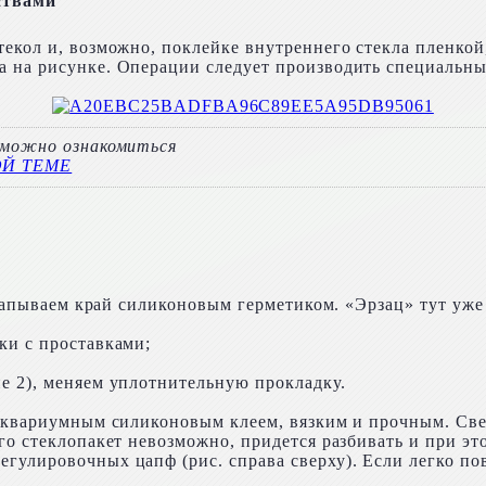
ствами
текол и, возможно, поклейке внутреннего стекла пленкой
 на рисунке. Операции следует производить специальным
н можно ознакомиться
ОЙ ТЕМЕ
рокапываем край силиконовым герметиком. «Эрзац» тут уж
ки с проставками;
е 2), меняем уплотнительную прокладку.
 аквариумным силиконовым клеем, вязким и прочным. Св
го стеклопакет невозможно, придется разбивать и при это
егулировочных цапф (рис. справа сверху). Если легко п