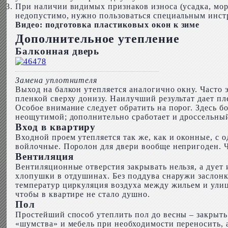
При наличии видимых признаков износа (усадка, мор
недопустимо, нужно пользоваться специальным инстр
Видео: подготовка пластиковых окон к зиме
Дополнительное утепление
Балконная дверь
Замена уплотнителя
Выход на балкон утепляется аналогично окну. Часто 
пленкой сверху донизу. Наилучший результат дает п
Особое внимание следует обратить на порог. Здесь б
неощутимой; дополнительно сработает и дроссельный
Вход в квартиру
Входной проем утепляется так же, как и оконные, с
войлочные. Поролон для двери вообще непригоден. Ч
Вентиляция
Вентиляционные отверстия закрывать нельзя, а дуе
хлопушки в отдушинах. Без поддува снаружи заслонк
температур циркуляция воздуха между жильем и улице
чтобы в квартире не стало душно.
Пол
Простейший способ утеплить пол до весны – закрыть 
«шумства» и мебель при необходимости переносить, а