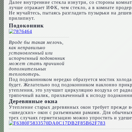
Далее внутренние стекла изнутри, со стороны комна
лучше отражает ИФК, чем стекло, а в комнате продер
Не мучайтесь, пытаясь разгладить пузырьки на дешев
прилипнут.
Подоконник
Вроде бы такая мелочь,
как неправильно
установленный или
испорченный подоконник
может стать причиной
дополнительных
теплопотерь.
Под подоконником нередко образуется мостик холод
будет. Желательно под подоконником наклонно прикр
утепления, это улучшит циркуляцию воздуха от радиа
тряпочный валик, прихваченный к исподу подоконник
Деревянные окна
Утепление старых деревянных окон требует прежде в
«шведских» окон с разъемными рамами. Для обычных 
трех случаях герметизацию можно упростить и удеше