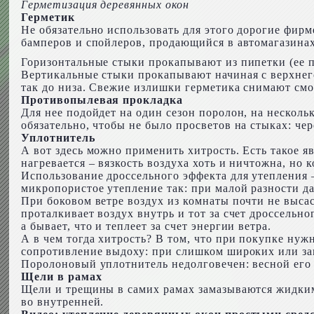
Герметизация деревянных окон
Герметик
Не обязательно использовать для этого дорогие фир
бамперов и спойлеров, продающийся в автомагазинах
Горизонтальные стыки прокапывают из пипетки (ее пот
Вертикальные стыки прокапывают начиная с верхнего 
так до низа. Свежие излишки герметика снимают смо
Противопылевая прокладка
Для нее подойдет на один сезон поролон, на несколь
обязательно, чтобы не было просветов на стыках: чер
Уплотнитель
А вот здесь можно применить хитрость. Есть такое яв
нагревается – вязкость воздуха хоть и ничтожна, но к
Использование дроссельного эффекта для утепления –
микропористое утепление так: при малой разности да
При боковом ветре воздух из комнаты почти не выса
проталкивает воздух внутрь и тот за счет дроссельно
а бывает, что и теплеет за счет энергии ветра.
А в чем тогда хитрость? В том, что при покупке ну
сопротивление выдоху: при слишком широких или зам
Поролоновый уплотнитель недолговечен: весной его 
Щели в рамах
Щели и трещины в самих рамах замазываются жидкими
во внутренней.