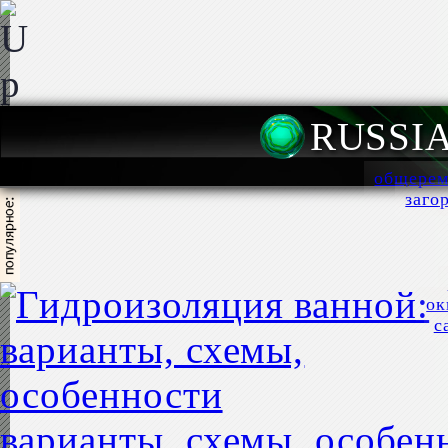
RUSSI
общерем
заго
ок
с
варианты, схемы, особен