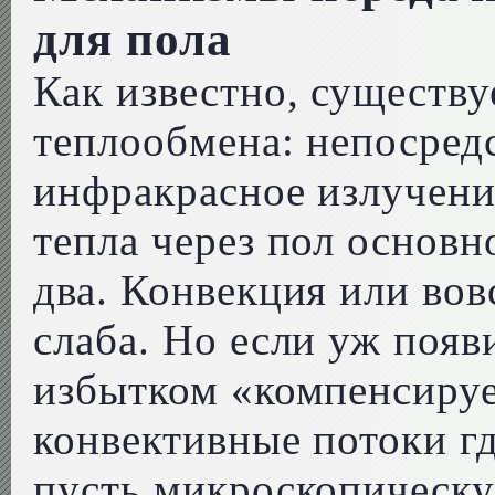
для пола
Как известно, существу
теплообмена: непосред
инфракрасное излучени
тепла через пол основн
два. Конвекция или вов
слаба. Но если уж появи
избытком «компенсируе
конвективные потоки гд
пусть микроскопическу