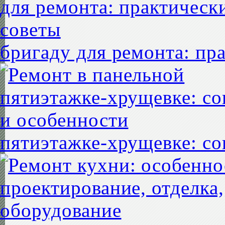
бригаду для ремонта: пр
пятиэтажке-хрущевке: со