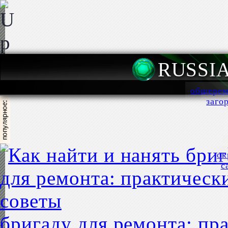
RUSSI
общерем
заго
ок
с
бригаду для ремонта: пр