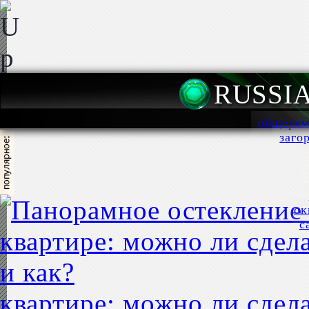
RUSSI
общерем
заго
ок
с
квартире: можно ли сдела