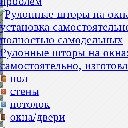
проблем
Рулонные шторы на окна:
самостоятельно, изготов
пол
стены
потолок
окна/двери