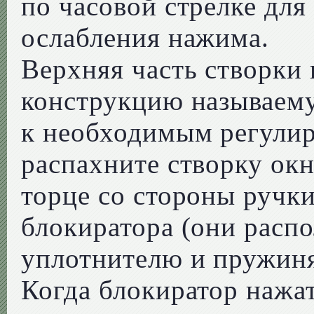
по часовой стрелке для
ослабления нажима.
Верхняя часть створки к
конструкцию называем
к необходимым регули
распахните створку окн
торце со стороны ручк
блокиратора (они расп
уплотнителю и пружиня
Когда блокиратор нажат