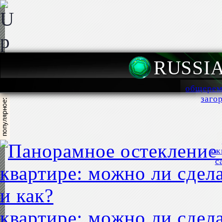
RUSSI
общерем
заго
ок
с
квартире: можно ли сдела