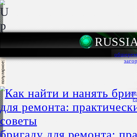
RUSSI
общерем
заго
ок
с
бригаду для ремонта: пр