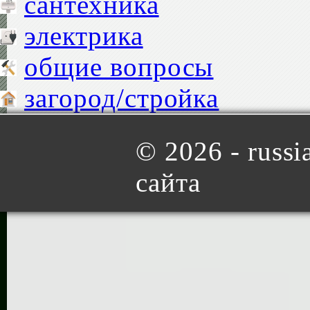
сантехника
электрика
общие вопросы
загород/стройка
©
2026 - russia
сайта