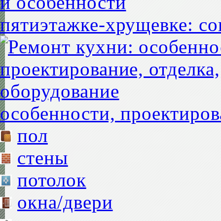
пятиэтажке-хрущевке: со
особенности, проектиров
пол
стены
потолок
окна/двери