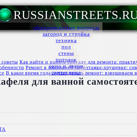
RUSSIANSTREETS.R
общеремонтные вопросы
загород и стройка
техника
пол
стены
потолок
Как найти и нанять бригаду для ремонта: практи
окна и двери
Ремонт в панельной пятиэтажке-хрущевке: со
сантехника
В какое время года лучше делать ремонт: взвешиваем в
кафеля для ванной самостоят
ТА