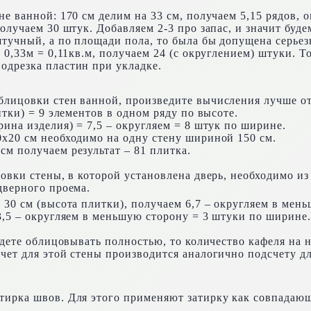
е ванной: 170 см делим на 33 см, получаем 5,15 рядов, о
олучаем 30 штук. Добавляем 2-3 про запас, и значит буд
тучный, а по площади пола, то была бы допущена серьез
0,33м = 0,11кв.м, получаем 24 (с округлением) штуки. То
одрезка пластин при укладке.
блицовки стен ванной, произведите вычисления лучше от
итки) = 9 элементов в одном ряду по высоте.
рина изделия) = 7,5 – округляем = 8 штук по ширине.
0х20 см необходимо на одну стену шириной 150 см.
м получаем результат – 81 плитка.
цовки стены, в которой установлена дверь, необходимо 
дверного проема.
 30 см (высота плитки), получаем 6,7 – округляем в мен
3,5 – округляем в меньшую сторону = 3 штуки по ширине.
удете облицовывать полностью, то количество кафеля на 
чет для этой стены производится аналогично подсчету дл
тирка швов. Для этого применяют затирку как совпадаю