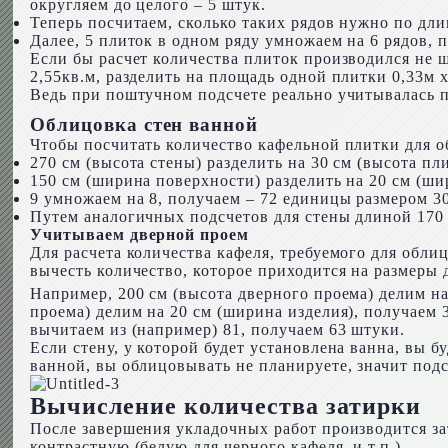
округляем до целого – 5 штук.
Теперь посчитаем, сколько таких рядов нужно по длин
Далее, 5 плиток в одном ряду умножаем на 6 рядов, п
Если бы расчет количества плиток производился не ш
2,55кв.м, разделить на площадь одной плитки 0,33м х 
Ведь при поштучном подсчете реально учитывалась п
Облицовка стен ванной
Чтобы посчитать количество кафельной плитки для о
270 см (высота стены) разделить на 30 см (высота пл
150 см (ширина поверхности) разделить на 20 см (ши
9 умножаем на 8, получаем – 72 единицы размером 3
Путем аналогичных подсчетов для стены длиной 170 с
Учитываем дверной проем
Для расчета количества кафеля, требуемого для обли
вычесть количество, которое приходится на размеры 
Например, 200 см (высота дверного проема) делим на
проема) делим на 20 см (ширина изделия), получаем 
вычитаем из (например) 81, получаем 63 штуки.
Если стену, у которой будет установлена ванна, вы б
ванной, вы облицовывать не планируете, значит подс
Вычисление количества затирки
После завершения укладочных работ производится за
контрастную (белую для черного кафеля, и т.п.).