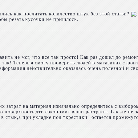
лись как посчитать количество штук без этой статьи?
тобы резать кусочки не пришлось.
тавить не мог, что все так просто! Как раз дошел до ремо
о так! Теперь я смогу проверить людей в магазинах стро
нформация действительно оказалась очень полезной и св
 затрат на материал,изначально определитесь с выбором
ю поверхность,что сэкономит ваши растраты. Так же не 
в стык,а при укладке под “крестики” остается промежуто