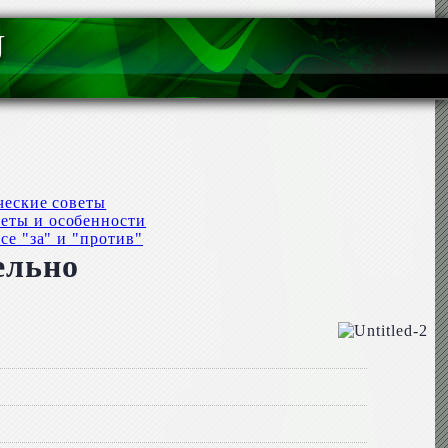
U
ческие советы
веты и особенности
се "за" и "против"
ельно