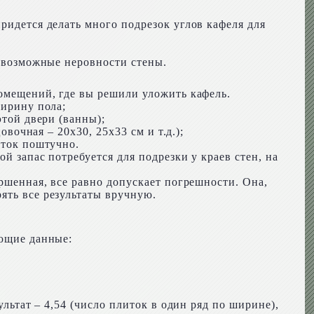
ридется делать много подрезок углов кафеля для
а возможные неровности стены.
помещений, где вы решили уложить кафель.
ширину пола;
этой двери (ванны);
овочная – 20х30, 25х33 см и т.д.);
иток поштучно.
й запас потребуется для подрезки у краев стен, на
.
ершенная, все равно допускает погрешности. Она,
ять все результаты вручную.
ующие данные:
ультат – 4,54 (число плиток в один ряд по ширине),