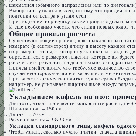
шахматная (обычного направления или по диагонали)
Выбор типа укладки важен, потому что при диагональ
подгонки от центра к углам стен.
При подгонке по рисунку также придется делать мног
И еще необходимо учесть, что стыки первых рядов лу
Общие правила расчета
Существуют общие правила, как правильно рассчитать
измерьте (в сантиметрах) длину и высоту каждой сте
из размеров стены, в которой установлена входная дв
определитесь с размером пластин, которые вы будете у
рассчитайте результат предварительно в квадратных 
Причем имейте ввиду, что требуемое количество строй
случай неосторожной порчи кафеля или косметическог
При расчете количества плитки лучше сразу обходить
например, не учитывает ширины швов между рядами, 
Укладываем кафель на пол: приме
Для того, чтобы произвести конкретный расчет, необ
Ширина пола – 150 см
Длина – 170 см
Размер изделия – 33х33 см
Укладка стандартного типа, кафель одного
Чтобы узнать, сколько нужно плитки, сначала ширину 