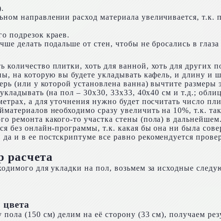
.
ном направлении расход материала увеличивается, т.к. п
о подрезок краев.
чше делать подальше от стен, чтобы не бросались в глаз
 количество плитки, хоть для ванной, хоть для других 
ны, на которую вы будете укладывать кафель, и длину и 
ерь (или у которой установлена ванна) вычтите размеры 
кладывать (на пол – 30х30, 33х33, 40х40 см и т.д.; облиц
метрах, а для уточнения нужно будет посчитать число пл
материалов необходимо сразу увеличить на 10%, т.к. тако
о ремонта какого-то участка стены (пола) в дальнейшем
ся без онлайн-программы, т.к. какая бы она ни была сов
да и в ее постскриптуме все равно рекомендуется провер
р расчета
ходимого для укладки на пол, возьмем за исходные след
 цвета
пола (150 см) делим на её сторону (33 см), получаем рез