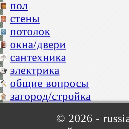
пол
стены
потолок
окна/двери
сантехника
электрика
общие вопросы
загород/стройка
©
2026 - russia