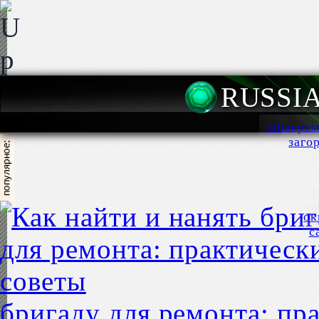
RUSSI
общерем
заго
ок
с
бригаду для ремонта: пр