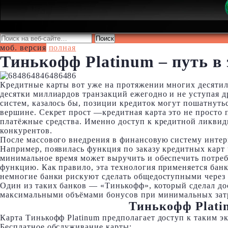
моб. версия
полная
Тинькофф Platinum – путь в 
Кредитные карты вот уже на протяжении многих десятил
десятки миллиардов транзакций ежегодно и не уступая д
систем, казалось бы, позиции кредиток могут пошатнутьс
вершине. Секрет прост —кредитная карта это не просто п
платёжные средства. Именно доступ к кредитной ликвид
конкурентов.
После массового внедрения в финансовую систему интер
Например, появилась функция по заказу кредитных карт
минимальное время может выручить и обеспечить потре
функцию. Как правило, эта технология применяется банк
немногие банки рискуют сделать общедоступными через
Один из таких банков — «Тинькофф», который сделал до
максимальными объёмами бонусов при минимальных затр
Тинькофф Plati
Карта Тинькофф Platinum предполагает доступ к таким 
Бесплатное обслуживание карты;