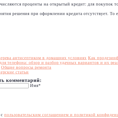
ачисляются проценты на открытый кредит: для покупок т
нятия решения при оформлении кредита отсутствует. То 
ерева антисептиком в домашних условиях
Как продезинф
для телефона: обзор и разбор удачных вариантов и их ре
:
Общие вопросы ремонта
ерские статьи
ть комментарий:
Имя*
 с
пользовательским соглашением и политикой конфиден