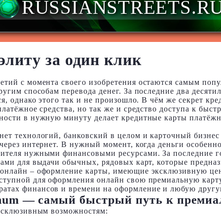
RUSSIANSTREETS.R
элиту за один клик
етий с момента своего изобретения остаются самым поп
ругим способам перевода денег. За последние два десят
я, однако этого так и не произошло. В чём же секрет кре
латёжное средства, но так же и средство доступа к быст
ности в нужную минуту делает кредитные карты платёжн
нет технологий, банковский в целом и карточный бизнес
 через интернет. В нужный момент, когда деньги особен
бителя нужными финансовыми ресурсами. За последние г
ами для выдачи обычных, рядовых карт, которые предназ
 онлайн – оформление карты, имеющие эксклюзивную це
ступной для оформления онлайн свою премиальную карту 
атах финансов и времени на оформление и любую другу
num — самый быстрый путь к премиа
эксклюзивным возможностям: