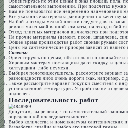
Ориентируясь по этим ценам и зная площадь пола, по
самостоятельном выполнении. При подсчетах нужно 
Вам не понадобятся все непременно наименования ма
Все указанные материалы равноценны по качеству ко
На бой и отходы мелкой плитки следует давать запас
ремонт маленькой ванной комнаты, на отход и бой с
Отход плитных материалов вычисляется при подготовк
На прочие материалы (цемент, песок, шпаклевка, сил
Общее время производства работ своими руками соста
Цены на сантехнические приборы зависят от вашего
Советы:
Ориентируясь по ценам, обязательно спрашивайте и 
Хорошим мастерам поставщики дают скидку, и цены о
халтурщики, либо неумехи.
Выбирая полотенцесушитель, рассмотрите вариант з
разновидности либо очень дороги (как, например, с 
Также рассмотрите вариант покупки смесителя с инф
установленной температуры. Устройство не из дешев
подогрев.
Последовательность работ
Допустим, вы решили, что самостоятельный экономны
определенной последовательности:
Выбор количества и номенклатуры сантехнических п
Разработка дизайна и выбор его цветовой гаммы.