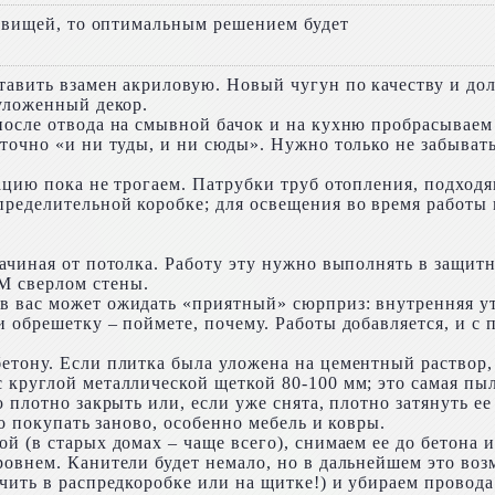
 свищей, то оптимальным решением будет
тавить взамен акриловую. Новый чугун по качеству и дол
 уложенный декор.
после отвода на смывной бачок и на кухню пробрасываем 
точно «и ни туды, и ни сюды». Нужно только не забывать
зацию пока не трогаем. Патрубки труб отопления, подхо
ределительной коробке; для освещения во время работы 
ачиная от потолка. Работу эту нужно выполнять в защитн
М сверлом стены.
в вас может ожидать «приятный» сюрприз: внутренняя у
 обрешетку – поймете, почему. Работы добавляется, и с 
тону. Если плитка была уложена на цементный раствор, 
 круглой металлической щеткой 80-100 мм; это самая пыл
ю плотно закрыть или, если уже снята, плотно затянуть 
то покупать заново, особенно мебель и ковры.
й (в старых домах – чаще всего), снимаем ее до бетона и
ровнем. Канители будет немало, но в дальнейшем это во
чить в распредкоробке или на щитке!) и убираем провода