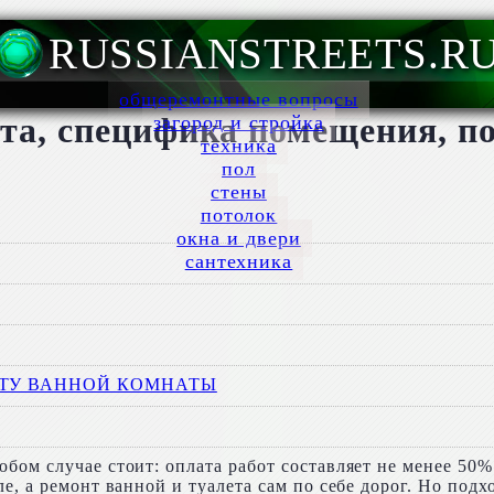
RUSSIANSTREETS.R
общеремонтные вопросы
та, специфика помещения, п
загород и стройка
техника
пол
стены
потолок
окна и двери
сантехника
НТУ ВАННОЙ КОМНАТЫ
ом случае стоит: оплата работ составляет не менее 50%
е, а ремонт ванной и туалета сам по себе дорог. Но подх