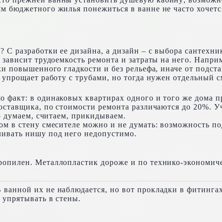
м бюджетного жилья понежиться в ванне не часто хочется
 С разработки ее дизайна, а дизайн – с выбора сантехн
м зависит трудоемкость ремонта и затраты на него. Нап
ки повышенного гладкости и без рельефа, иначе от подста
 упрощает работу с трубами, но тогда нужен отдельный 
о факт: в одинаковых квартирах одного и того же дома 
поставщика, по стоимости ремонта различаются до 20%. 
– думаем, считаем, прикидываем.
ом в стену смесителе можно и не думать: возможность по
ливать нишу под него недопустимо.
ропилен. Металлопластик дороже и по технико-экономиче
ванной их не наблюдается, но вот прокладки в фитингах 
 упрятывать в стены.