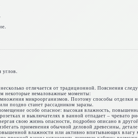
.
ие.
 углов.
несколько отличается от традиционной. Пояснения следу
ним некоторые немаловажные моменты:
азмножения микроорганизмов. Поэтому способы отделки н
 или поздно станет рассадником заразы.
 помещение особо опасное: высокая влажность, повышенн
 розетках и выключателях в ванной отпадает – чревато р
вергая свою жизнь опасности, подробно описано в другой
избегать применения обычной деловой древесины, детале
овышенной влажности или активно впитывающих влагу 
то прежней ванны установить душевую кабину; возможн