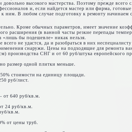
 и довольно высокого мастерства. Поэтому прежде всего 
фессионалов и, если найдется мастер или фирма, готовые
 к ним. В любом случае подготовку к ремонту начинаем с
ельно. Кроме обычных параметров, имеет значение коэф
о расширения (в ванной часты резкие перепады температ
а «лишь бы подешевле» никак нельзя.
 всего не удастся, да и разобраться в них неспециалист
применения снаружи. Цены на подходящие для ремонта в
 см) производства СНГ и от 60 руб/штука европейского п
, но размер одной плитки меньше.
 50% стоимости на единицу площади.
50 руб/лист.
 от 640 руб/кв.м.
 24 руб/кв.м.
руб/кв.м.
0% от цены труб.