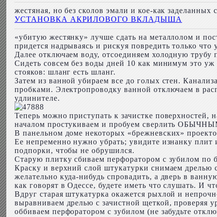
жестяная, но без сколов эмали и кое-как заделанных
УСТАНОВКА АКРИЛОВОГО ВКЛАДЫША
«убитую жестянку» лучше сдать на металлолом и пос
придется надрываясь и рискуя повредить только что
Далее отключаем воду, отсоединяем холодную трубу 
Сидеть совсем без воды дней 10 как минимум это уж 
стояков: шланг есть шланг.
Затем из ванной убираем все до голых стен. Канали
пробками. Электропроводку ванной отключаем в расп
удлинителе.
Теперь можно приступать к зачистке поверхностей, н
началом простукиваем и пробуем сверлить ОБЫЧНЫ
В панельном доме некоторых «брежневских» проекто
Ее непременно нужно убрать; увидите изнанку плит и
подпорки, чтобы не обрушился.
Старую плитку сбиваем перфоратором с зубилом по бе
Краску и верхний слой штукатурки снимаем дрелью с
желательно куда-нибудь спровадить, а дверь в ванну
как говорят в Одессе, будете иметь что слушать. И ч
Вдруг старая штукатурка окажется рыхлой и непрочно
выравниваем дрелью с зачистной щеткой, проверяя у
оббиваем перфоратором с зубилом (не забудьте отклю