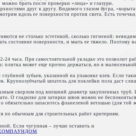
и можно брать после проверки «лица» и глазури.
ностями друг к другу. Видимого глазом бугра, «корыта
мотрим вдоль ее поверхности против света. Есть точечк
няются не столько эстетикой, сколько гигиеной: невидим
вать состояние поверхности, и мыть ее тяжело. Поэтому 
-24 часа. При самостоятельной укладке это позволит раб
на: плитка может еще прочно держаться, но в малюсенько
глубиной зубьев, указанной на упаковке клея. Если таких
 мм. Крупнозубчатый шпатель для поклейки пола даст сли
мазным сверлом под внешний диаметр закупленных труб.
вато. О гладилке для затирки швов можно не беспокоиться
о обязательно запаситесь фланелевой ветошью (для той ж
я по обычным для строительных работ критериям.
нной. Если чугунная – лучше оставить и
 КОМПАУНДОМ