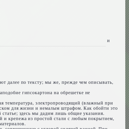
и
ют далее по тексту; мы же, прежде чем описывать,
аподобие гипсокартона на обрешетке не
ая температура, электропроводящий (влажный при
иском для жизни и немалым штрафом. Как обойти это
 статье; здесь мы дадим лишь общие указания.
й и крепежа из простой стали с любым покрытием,
материалов.
о, совмещенную с угловой сидячей ванной. При