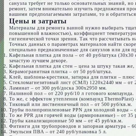
санузла требует не только основательных знаний, но
ремонт, затем внимательно изучить предложения про
вашими предполагаемыми затратами, то и обратиться
Цены и затраты
Материалы для ремонта ванной нужно выбирать тщат
повышенной влажностью), коэффициент температурног
гигиенической точки зрения. Так что рассчитывать н
Точных данных о параметрах материалов найти скорее
специально предназначенные для санузлов или для 
Кафельная плитка для пола – от 40 руб/штука (30х30
зачастую лучшем декоре.
Кафельная плитка для стен – цена за штуку такая же
Керамогранитная плитка – от 50 руб/штука.
Клей, шаблоны-крестики, затирка для плитки – плюс
Стекломагнезитовый лист (СМЛ) 1220х2440 мм – от 2
Ламинат – от 300 руб/доска 300х2950 мм.
Наливной пол – от 220 руб/10 л готового компаунда.
То же, с эффектом утепления (компаунд ThermoPlast) –
Тиковый или лиственничный пол – от 500 руб/кв.м.
Трубы полипропиленовые PPN для холодной воды – от
То же PPR для горячей воды (армированные) – от 35 
Трубы канализационные 50 мм – от 45 руб/кв.м.
Фитинги для трубопроводов и запорная арматура – 6
Эмульсия ПВА – от 240 руб/упаковка 5 л.