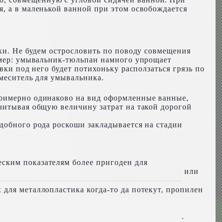
, а в маленькой ванной при этом освобождается
ики. Не будем острословить по поводу совмещения
ример: умывальник-тюльпан намного упрощает
вки под него будет потихоньку расползаться грязь по
смеситель для умывальника.
примерно одинаково на вид оформленные ванные,
Учитывая общую величину затрат на такой дорогой
добного рода роскоши закладывается на стадии
ским показателям более пригоден для
или
для металлопластика когда-то да потекут, пропилен
.