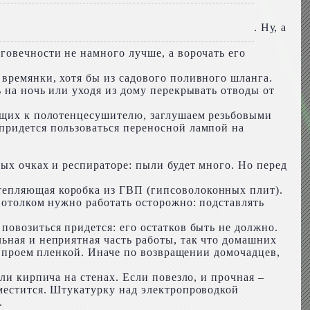
. Ну, а
говечности не намного лучше, а ворочать его
времянки, хотя бы из садового поливного шланга.
 на ночь или уходя из дому перекрывать отводы от
дящих к полотенцесушителю, заглушаем резьбовыми
придется пользоваться переносной лампой на
ых очках и респираторе: пыли будет много. Но перед
тепляющая коробка из ГВП (гипсоволоконных плит).
потолком нужно работать осторожно: подставлять
повозиться придется: его остатков быть не должно.
ьная и неприятная часть работы, так что домашних
ее проем пленкой. Иначе по возвращении домочадцев,
ли кирпича на стенах. Если повезло, и прочная –
зместится. Штукатурку над электропроводкой
.