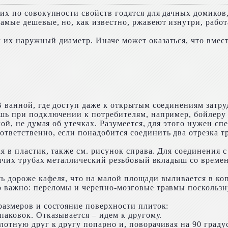
них по совокупности свойств годятся для дачных домико
амые дешевые, но, как известно, ржавеют изнутри, работ
их наружный диаметр. Иначе может оказаться, что вмест
В ванной, где доступ даже к открытым соединениям затру
ишь при подключении к потребителям, например, бойлеру
лой, не думая об утечках. Разумеется, для этого нужен с
тветственно, если понадобится соединить два отрезка т
ая в пластик, также см. рисунок справа. Для соединения
рячих трубах металлический резьбовый вкладыш со времен
ь дороже кафеля, что на малой площади выливается в коп
о важно: переломы и черепно-мозговые травмы поскользн
размеров и состояние поверхности плиток:
паковок. Отказывается – идем к другому.
отную друг к другу попарно и, поворачивая на 90 градус