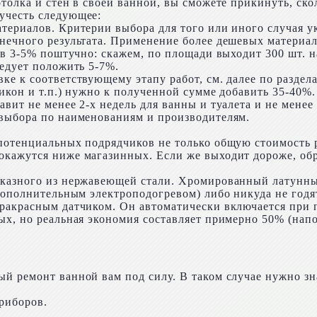
толка и стен в своей ванной, вы сможете прикинуть, ск
учесть следующее:
териалов. Критерии выбора для того или иного случая у
нечного результата. Применение более дешевых материало
 в 3-5% поштучно: скажем, по площади выходит 300 шт. н
ледует положить 5-7%.
е к соответствующему этапу работ, см. далее по раздел
икон и т.п.) нужно к полученной сумме добавить 35-40%.
вит не менее 2-х недель для ванны и туалета и не менее 
 выбора по наименованиям и производителям.
потенциальных подрядчиков не только общую стоимость р
кажутся ниже магазинных. Если же выходит дороже, обра
аказного из нержавеющей стали. Хромированный латунный
дополнительным электроподогревом) либо никуда не годят
ракрасным датчиком. Он автоматически включается при п
ых, но реальная экономия составляет примерно 50% (напо
й ремонт ванной вам под силу. В таком случае нужно зна
риборов.