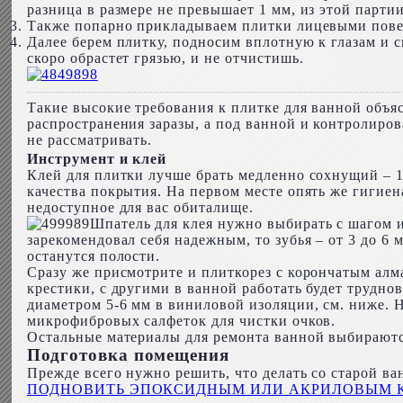
разница в размере не превышает 1 мм, из этой парти
Также попарно прикладываем плитки лицевыми поверх
Далее берем плитку, подносим вплотную к глазам и с
скоро обрастет грязью, и не отчистишь.
Такие высокие требования к плитке для ванной объяс
распространения заразы, а под ванной и контролиро
не рассматривать.
Инструмент и клей
Клей для плитки лучше брать медленно сохнущий – 12
качества покрытия. На первом месте опять же гигие
недоступное для вас обиталище.
Шпатель для клея нужно выбирать с шагом и 
зарекомендовал себя надежным, то зубья – от 3 до 6
останутся полости.
Сразу же присмотрите и плиткорез с корончатым ал
крестики, с другими в ванной работать будет трудно
диаметром 5-6 мм в виниловой изоляции, см. ниже. Н
микрофибровых салфеток для чистки очков.
Остальные материалы для ремонта ванной выбираютс
Подготовка помещения
Прежде всего нужно решить, что делать со старой ва
ПОДНОВИТЬ ЭПОКСИДНЫМ ИЛИ АКРИЛОВЫМ