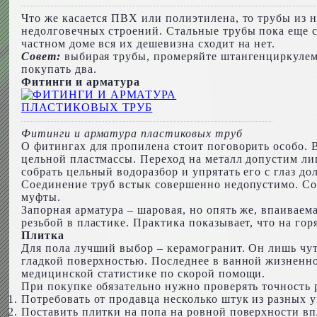
Что же касается ПВХ или полиэтилена, то трубы из 
недолговечных строений. Стальные трубы пока еще с
частном доме вся их дешевизна сходит на нет.
Совет:
выбирая трубы, промеряйте штангенциркулем 
покупать два.
Фитинги и арматура
Фитинги и арматура пластиковых труб
О фитингах для пропилена стоит поговорить особо. 
цельной пластмассы. Переход на металл допустим л
собрать цельный водоразбор и упрятать его с глаз до
Соединение труб встык совершенно недопустимо. Соо
муфты.
Запорная арматура – шаровая, но опять же, впаиваем
резьбой в пластике. Практика показывает, что на го
Плитка
Для пола лучший выбор – керамогранит. Он лишь чут
гладкой поверхностью. Последнее в ванной жизненн
медицинской статистике по скорой помощи.
При покупке обязательно нужно проверять точность 
Потребовать от продавца несколько штук из разных у
Поставить плитки на попа на ровной поверхности впл