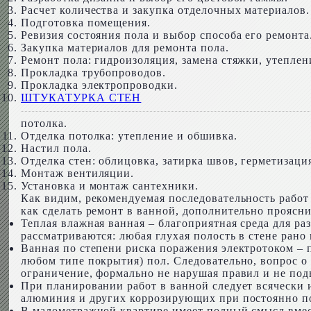
Расчет количества и закупка отделочных материалов.
Подготовка помещения.
Ревизия состояния пола и выбор способа его ремонта
Закупка материалов для ремонта пола.
Ремонт пола: гидроизоляция, замена стяжки, утеплен
Прокладка трубопроводов.
Прокладка электропроводки.
ШТУКАТУРКА СТЕН
потолка.
Отделка потолка: утепление и обшивка.
Настил пола.
Отделка стен: облицовка, затирка швов, герметизация
Монтаж вентиляции.
Установка и монтаж сантехники.
Как видим, рекомендуемая последовательность работ 
как сделать ремонт в ванной, дополнительно прояс
Теплая влажная ванная – благоприятная среда для р
рассматриваются: любая глухая полость в стене рано
Ванная по степени риска поражения электротоком –
любом типе покрытия) пол. Следовательно, вопрос о
ограничение, формально не нарушая правил и не под
При планировании работ в ванной следует всячески 
алюминия и других коррозирующих при постоянно п
В малометражной квартире имеет полный смысл вмес