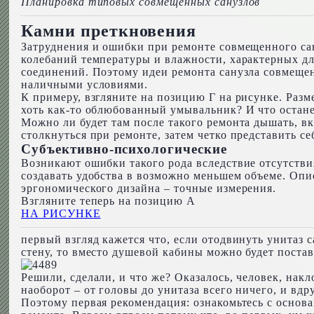
Планировка типовых совмещенных санузлов
Камни преткновения
Затруднения и ошибки при ремонте совмещенного сан
колебаний температуры и влажности, характерных дл
соединений. Поэтому идеи ремонта санузла совмещен
наличными условиями.
К примеру, взгляните на позицию Г на рисунке. Разме
хоть как-то облюбованный умывальник? И что остане
Можно ли будет там после такого ремонта дышать, вк
столкнуться при ремонте, затем четко представить се
Субъективно-психологические
Возникают ошибки такого рода вследствие отсутствия
создавать удобства в возможно меньшем объеме. Опи
эргономического дизайна – точные измерения.
Взгляните теперь на позицию А
НА РИСУНКЕ
первый взгляд кажется что, если отодвинуть унитаз 
стену, то вместо душевой кабины можно будет постави
Решили, сделали, и что же? Оказалось, человек, нак
наоборот – от головы до унитаза всего ничего, и вдр
Поэтому первая рекомендация: ознакомьтесь с основ