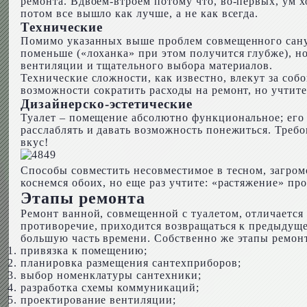
ремонта. Вдвоем-втроем потому что, во-первых, ум х
потом все вышло как лучше, а не как всегда.
Технические
Помимо указанных выше проблем совмещенного сануз
поменьше («лоханка» при этом получится глубже), 
вентиляции и тщательного выбора материалов.
Технические сложности, как известно, влекут за соб
возможности сократить расходы на ремонт, но учтите
Дизайнерско-эстетические
Туалет – помещение абсолютно функциональное; его 
расслаблять и давать возможность понежиться. Требо
вкус!
Способы совместить несовместимое в тесном, загро
коснемся обоих, но еще раз учтите: «растяжение» пр
Этапы ремонта
Ремонт ванной, совмещенной с туалетом, отличается
противоречие, приходится возвращаться к предыдуще
большую часть времени. Собственно же этапы ремонт
привязка к помещению;
планировка размещения сантехприборов;
выбор номенклатуры сантехники;
разработка схемы коммуникаций;
проектирование вентиляции;