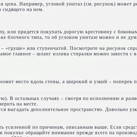
 и цена. Например, угловой унитаз (см. рисунок) может 
н сидящего на нем.
лу, или придется покупать дорогую крестовину с боковы
е блочного типа, то об угловом унитазе можно и не дум
е – «груше» или ступенчатой. Посмотрите на рисунок спра
самое главное – шланг излива стиралки можно завести с в
омит место вдоль стены, а широкий и узкий – поперек п
ную). В остальных случаях – смотря по исполнению и раз
мерить на месте.
тся выгадать дополнительное пространство. Довольно узк
.
ть усиленной по причинам, описанным выше. Если средст
 покупке обращайте внимание прежде всего на производи