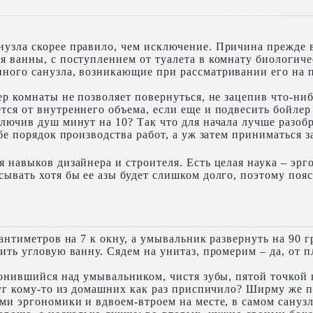
узла скорее правило, чем исключение. Причина прежде в
я ванны, с поступлением от туалета в комнату биологич
ного санузла, возникающие при рассматривании его на пл
р комнаты не позволяет повернуться, не зацепив что-ниб
тся от внутреннего объема, если еще и подвесить бойле
лючив душ минут на 10? Так что для начала лучше разобр
бе порядок производства работ, а уж затем приниматься з
 навыков дизайнера и строителя. Есть целая наука – эрг
сывать хотя бы ее азы будет слишком долго, поэтому поя
сантиметров на 7 к окну, а умывальник развернуть на 90 
ть угловую ванну. Сядем на унитаз, промерим – да, от пл
лонившийся над умывальником, чистя зубы, пятой точкой 
уг кому-то из домашних как раз приспичило? Ширму же по
ами эргономики и вдвоем-втроем на месте, в самом сану