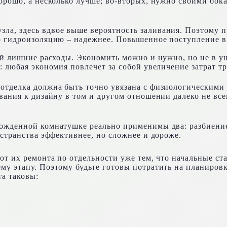
орошо, а несколько лучше; во-вторых, нужно своими бока
ла, здесь вдвое выше вероятность заливания. Поэтому п
но гидроизоляцию – надежнее. Повышенное поступление в
ой лишние расходы. Экономить можно и нужно, но не в у
: любая экономия повлечет за собой увеличение затрат тр
отделка должна быть точно увязана с физиологическими
вания к дизайну в том и другом отношении далеко не все
можденной комнатушке реально применимы два: разбиени
остранства эффективнее, но сложнее и дороже.
 от их ремонта по отдельности уже тем, что начальные с
му этапу. Поэтому будьте готовы потратить на планировк
а таковы: