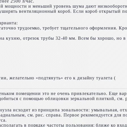
енее 2500 л/час.
й мощности и меньший уровень шума дают низкооборотн
 уширять вентиляционный короб. Если короб открытый по
арианта:
аточно трудоемко, требует тщательного оформления. Кро
на кухню, отрезок трубы 32-40 мм. Всем бы хорошо, но в
ии, желательно «подтянуть» его к дизайну туалета (
леньком помещении это не очень привлекательно. Еще вар
обиться с помощью облицовки зеркальной плиткой, см. р
узла исходит из принципа зональности: умывальная, отх
адиальным, см. рис. справа. Первое рекомендуется для 
са.
полагать в порядке частоты пользования: ближе ко входу