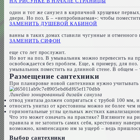
НА РИСУНКЕ В НАЧАЛЕ СТРАНИЦЫ
один и тот же санузел в кирпичной хрущевке первых
двери. Но поз. Б – «непробиваемая»: чтобы помести
ЗАМЕНИТЬ ДУШЕВОЙ КАБИНОЙ
ванны в таких домах ставили чугунные и отменного
ЗАМЕНИТЬ СИФОН
еще сто лет прослужит.
Но вот на поз. В умывальник можно перевесить на п
освобождается без проблем. Еще, к примеру, для поз.
умывальник поместить на длинной стене. В общем – 
Размещение сантехники
При планировке новой сантехники нужно учитывать
Линейно зонированный дизайн санузла
отвод унитаза должен сопрягаться с трубой 100 мм, и
относить унитаз от крестовины можно не более чем н
горизонтальные углы цельных жестких канализацио
Что это может означать на практике? Взгляните на р
правила и не затопить самих себя, крестовину навер
возможно, компенсацию им за ущерб – ведь пришлось 
Выбор сантехники