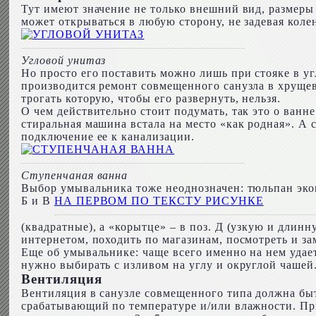
Тут имеют значение не только внешний вид, размеры
может открываться в любую сторону, не задевая коле
Угловой унитаз
Но просто его поставить можно лишь при стояке в уг
производится ремонт совмещенного санузла в хрущевк
трогать которую, чтобы его развернуть, нельзя.
О чем действительно стоит подумать, так это о ванн
стиральная машина встала на место «как родная». А 
подключение ее к канализации.
Ступенчаная ванна
Выбор умывальника тоже неоднозначен: тюльпан экон
Б и В
НА ПЕРВОМ ПО ТЕКСТУ РИСУНКЕ
(квадратные), а «корытце» – в поз. Д (узкую и длин
интернетом, походить по магазинам, посмотреть и за
Еще об умывальнике: чаще всего именно на нем удае
нужно выбирать с изливом на углу и округлой чашей
Вентиляция
Вентиляция в санузле совмещенного типа должна бы
срабатывающий по температуре и/или влажности. При