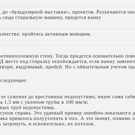
, до «бульдозерной выставки», проектов. Различаются он
ть сюда стиральную машину, придется ванну
 качества: пройтись активным моющим,
ротивоположную стену. Тогда придется основательно пово
 Д место под стиралку освобождается, если ванну заменит
твори, выдумывай, пробуй. Но с обязательным учетом пр
 следующее:
 ее сужение до крестовины недопустимо, иначе сами себя
а 1,5 мм с уклоном трубы в 100 мм/м;
нных труб недопустимы.
исунок справа. Это удачный пример линейно-зонального д
няка пришлось полуутопить в пол. А это значит, помимо л
затронуть, и основательно, их потолок.