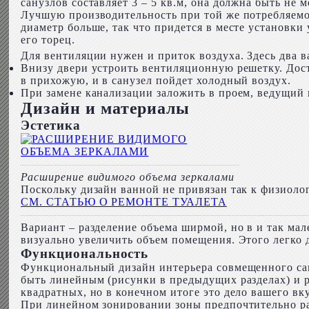
санузлов составляет 3 – 5 кв.м, она должна быть не м
Лучшую производительность при той же потребляемо
диаметр больше, так что придется в месте установки
его торец.
Для вентиляции нужен и приток воздуха. Здесь два в
Внизу двери устроить вентиляционную решетку. Дост
в прихожую, и в санузел пойдет холодный воздух.
При замене канализации заложить в проем, ведущий 
Дизайн и материалы
Эстетика
Расширение видимого объема зеркалами
Поскольку дизайн ванной не привязан так к физиолог
СМ. СТАТЬЮ О РЕМОНТЕ ТУАЛЕТА
Вариант – разделение объема ширмой, но в и так ма
визуально увеличить объем помещения. Этого легко д
Функциональность
Функциональный дизайн интерьера совмещенного сан
быть линейным (рисунки в предыдущих разделах) и р
квадратных, но в конечном итоге это дело вашего вку
При линейном зонировании зоны предпочтительно рас