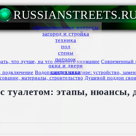
RUSSIANSTREETS.R
общеремонтные вопросы
загород и стройка
техника
пол
стены
потолок
Современный р
окна и двери
сантехника
Водопровод в квартире: устройство, заме
Душевой поддон своим
с туалетом: этапы, нюансы, 