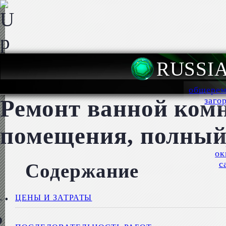
RUSSI
общерем
Ремонт ванной комн
заго
помещения, полный
ок
с
Содержание
ЦЕНЫ И ЗАТРАТЫ