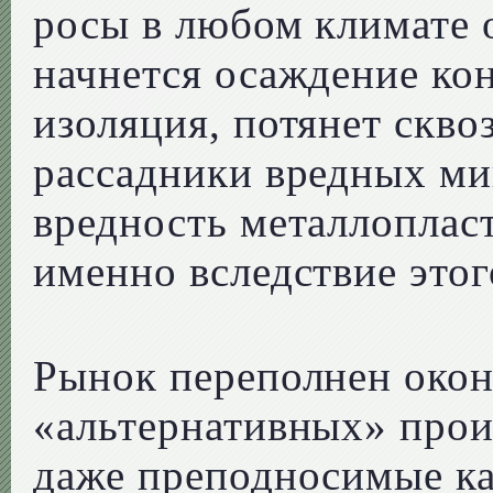
росы в любом климате 
начнется осаждение кон
изоляция, потянет скво
рассадники вредных ми
вредность металлоплас
именно вследствие этог
Рынок переполнен око
«альтернативных» прои
даже преподносимые ка