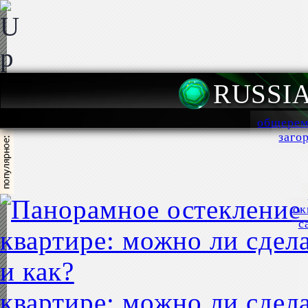
RUSSI
общерем
заго
ок
с
квартире: можно ли сдела