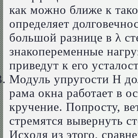
как можно ближе к тако
определяет долговечно
большой разнице в λ ст
знакопеременные нагру
приведут к его усталос
Модуль упругости H до
рама окна работает в о
кручение. Попросту, ве
стремятся вывернуть ст
Исходя из этого, срав