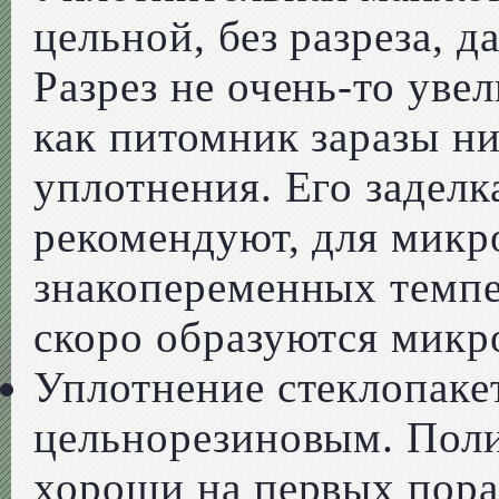
цельной, без разреза, 
Разрез не очень-то уве
как питомник заразы н
уплотнения. Его заделк
рекомендуют, для микро
знакопеременных темп
скоро образуются мик
Уплотнение стеклопаке
цельнорезиновым. Пол
хороши на первых порах