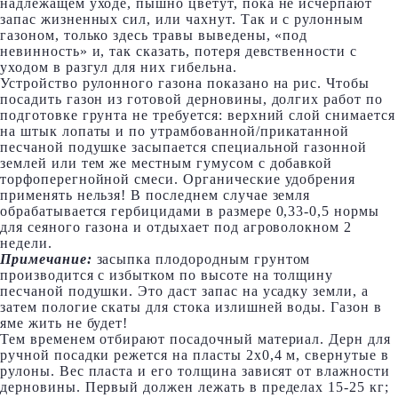
надлежащем уходе, пышно цветут, пока не исчерпают
запас жизненных сил, или чахнут. Так и с рулонным
газоном, только здесь травы выведены, «под
невинность» и, так сказать, потеря девственности с
уходом в разгул для них гибельна.
Устройство рулонного газона показано на рис. Чтобы
посадить газон из готовой дерновины, долгих работ по
подготовке грунта не требуется: верхний слой снимается
на штык лопаты и по утрамбованной/прикатанной
песчаной подушке засыпается специальной газонной
землей или тем же местным гумусом с добавкой
торфоперегнойной смеси. Органические удобрения
применять нельзя! В последнем случае земля
обрабатывается гербицидами в размере 0,33-0,5 нормы
для сеяного газона и отдыхает под агроволокном 2
недели.
Примечание:
засыпка плодородным грунтом
производится с избытком по высоте на толщину
песчаной подушки. Это даст запас на усадку земли, а
затем пологие скаты для стока излишней воды. Газон в
яме жить не будет!
Тем временем отбирают посадочный материал. Дерн для
ручной посадки режется на пласты 2х0,4 м, свернутые в
рулоны. Вес пласта и его толщина зависят от влажности
дерновины. Первый должен лежать в пределах 15-25 кг;