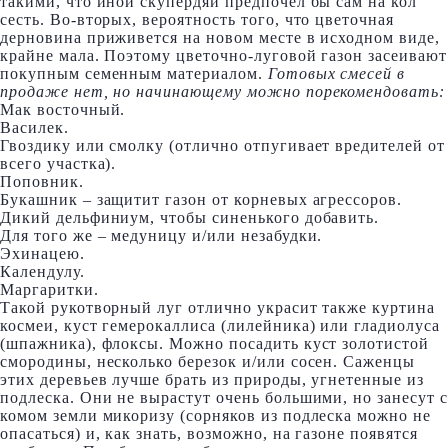
такими, что иной скупердяй предпочел бы сам на кол
сесть. Во-вторых, вероятность того, что цветочная
дерновина приживется на новом месте в исходном виде,
крайне мала. Поэтому цветочно-луговой газон засеивают
покупным семенным материалом.
Готовых смесей в
продаже нет, но начинающему можно порекомендовать:
Мак восточный.
Василек.
Гвоздику или смолку (отлично отпугивает вредителей от
всего участка).
Поповник.
Букашник – защитит газон от корневых агрессоров.
Дикий дельфиниум, чтобы синенького добавить.
Для того же – медуницу и/или незабудки.
Эхинацею.
Календулу.
Маргаритки.
Такой рукотворный луг отлично украсит также куртина
космеи, куст гемерокаллиса (лилейника) или гладиолуса
(шпажника), флоксы. Можно посадить куст золотистой
смородины, несколько березок и/или сосен. Саженцы
этих деревьев лучше брать из природы, угнетенные из
подлеска. Они не вырастут очень большими, но занесут с
комом земли микоризу (сорняков из подлеска можно не
опасаться) и, как знать, возможно, на газоне появятся