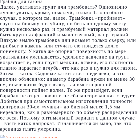
Грабли для газона
Далее, укатывать грунт или трамбовать? Однозначно
лучше укатка, кроме, пожалуй, только 1-го особого
случая, о котором см. далее. Трамбовка «пробивает»
грунт на большую глубину, но бить по одному месту
нужно несколько раз, и трамбуемый материал должен
быть крупных фракций и мало связный, напр. гравий.
Вязкую землю трамбовка или возьмет только сверху, или
прибьет в камень, или стучать ею придется долго
понемногу. У катка же опорная поверхность по мере
укатывания уменьшается, удельное давление на грунт
возрастает и, если грунт мелкий, вязкий, его плотность
плавно нарастает вглубь, что как раз и нужно для газона.
Затем – каток. Садовые катки стоят недешево, и это
вполне объяснимо: диаметр барабана нужен не менее 30
см, иначе каток будет вязнуть и вместо ровной
поверхности пойдет волна. То же произойдет, если
барабан не отцентрован и не сбалансирован как следует.
Добиться при самостоятельном изготовлении точности
центровки 30-см «чушки» до биений менее 1,5 мм
нереально, как и равномерного по объему распределения
ее веса. Поэтому оптимальный вариант в данном случае
– взять каток напрокат. Изнашивается он мало, так что
арендная плата умеренна.