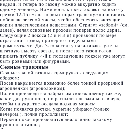
недели, и теперь по газону можно аккуратно ходить
одному человеку. Ножи косилки выставляют на высоту
срезки 12-15 см: на первых порах траве нужно оставить
побольше зеленой массы, чтобы обеспечить растущие
корни пластическими веществами. Стригут «зеброй» (см.
далее), делая основные проходы поперек полос дерна.
Следующие 2 покоса (2-й и 3-й) производят по мере
отрастания травы, примерно с недельными
промежутками. Для 3-го косилку налаживают уже на
штатную высоту срезки, и после него газон готов
принять публику. 4-й и последующие покосы уже могут
быть ровными или фигурными.
Сеяные травяные
Сеяные травой газоны формируются следующим
образом:
Посев накрывается возможно более тонкой прозрачной
агропленкой (агроволокном);
Полив производится набрызгом сквозь пленку так же,
как и для рулонного, но распылитель задирают вверх,
чтобы на укрытие оседала водяная морось;
Когда появятся ростки, укрытие убирают (только
вечером!), полив прололжают;
Первый покос производится аналогично таковому
рулонного газона;