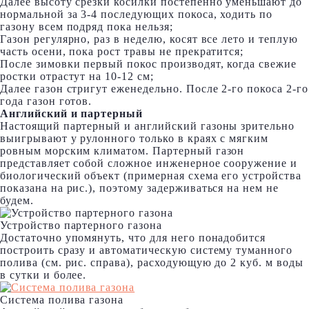
Далее высоту срезки косилки постепенно уменьшают до
нормальной за 3-4 последующих покоса, ходить по
газону всем подряд пока нельзя;
Газон регулярно, раз в неделю, косят все лето и теплую
часть осени, пока рост травы не прекратится;
После зимовки первый покос производят, когда свежие
ростки отрастут на 10-12 см;
Далее газон стригут еженедельно. После 2-го покоса 2-го
года газон готов.
Английский и партерный
Настоящий партерный и английский газоны зрительно
выигрывают у рулонного только в краях с мягким
ровным морским климатом. Партерный газон
представляет собой сложное инженерное сооружение и
биологический объект (примерная схема его устройства
показана на рис.), поэтому задерживаться на нем не
будем.
Устройство партерного газона
Достаточно упомянуть, что для него понадобится
построить сразу и автоматическую систему туманного
полива (см. рис. справа), расходующую до 2 куб. м воды
в сутки и более.
Система полива газона