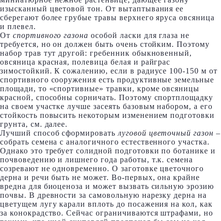
изысканный цветовой тон. От вытаптывания ее
сберегают более грубые травы верхнего яруса овсяница
и плевел.
От
спортивного газона
особой ласки для глаза не
требуется, но он должен быть очень стойким. Поэтому
набор трав тут другой: гребенник обыкновенный,
овсяница красная, полевица белая и райграс
зимостойкий. К сожалению, если в радиусе 100-150 м от
спортивного сооружения есть продуктивные земельные
площади, то «спортивные» травки, кроме овсяницы
красной, способны сорничать. Поэтому спортплощадку
на своем участке лучше засеять базовым набором, а его
стойкость повысить некоторым изменением подготовки
грунта, см. далее.
Лучший способ сформировать
луговой цветочный газон –
собрать семена с аналогичного естественного участка.
Однако это требует солидной подготовки по ботанике и
почвоведению и лишнего года работы, т.к. семена
созревают не одновременно. О заготовке цветочного
дерна и речи быть не может. Во-первых, она крайне
вредна для биоценоза и может вызвать сильную эрозию
почвы. В древности за самовольную нарезку дерна на
цветущем лугу карали вплоть до посажения на кол, как
за конокрадство. Сейчас ограничиваются штрафами, но