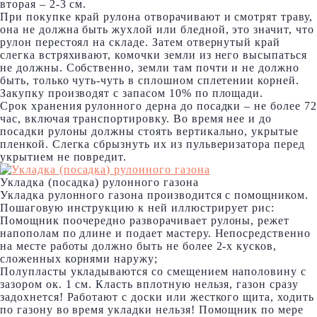
вторая – 2-3 см.
При покупке край рулона отворачивают и смотрят траву,
она не должна быть жухлой или бледной, это значит, что
рулон перестоял на складе. Затем отвернутый край
слегка встряхивают, комочки земли из него высыпаться
не должны. Собственно, земли там почти и не должно
быть, только чуть-чуть в сплошном сплетении корней.
Закупку производят с запасом 10% по площади.
Срок хранения рулонного дерна до посадки – не более 72
час, включая транспортировку. Во время нее и до
посадки рулоны должны стоять вертикально, укрытые
пленкой. Слегка сбрызнуть их из пульверизатора перед
укрытием не повредит.
Укладка (посадка) рулонного газона
Укладка рулонного газона производится с помощником.
Пошаговую инструкцию к ней иллюстрирует рис:
Помощник поочередно разворачивает рулоны, режет
напополам по длине и подает мастеру. Непосредственно
на месте работы должно быть не более 2-х кусков,
сложенных корнями наружу;
Полупласты укладываются со смещением наполовину с
зазором ок. 1 см. Класть вплотную нельзя, газон сразу
задохнется! Работают с доски или жесткого щита, ходить
по газону во время укладки нельзя! Помощник по мере