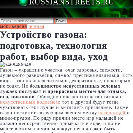
моб. версия
полная
Устройство газона:
подготовка, технология
работ, выбор вида, уход
RUSSIANSTREE
Газон – украшение участка, очаг здоровья, свежести,
душевного равновесия, символ престижа владельца. Есть
виды газонов исключительно декоративные, по которым
не ходят. Но
большинство искусственных зеленых
лужаек послужат и прекрасным местом для отдыха,
игр, пикников
. Обоюдно полезно соседство газона с
искусственным водоемом
; тот и другой будут тогда
чувствовать себя лучше и выглядеть пригляднее. Также
газон послужит связующим звеном между
песочницей
и
мини-прудом. По ряду причин место игр малышей не
должно непосредственно примыкать в воде, и по не
менее веским причинам вокруг него должно быть