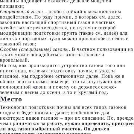
машины подойдет и окажется дешевле мощеной
площадки;
Спортивный газон
– особо стойкий к механическим
воздействиям. По ряду причин, о которых см. далее,
заводить настоящий спортивный газон в частных
хозяйствах не рекомендуется, но путем некоторой
модификации подготовки грунта (также см. далее) для
личных спортивных нужд можно приспособить сеяный
травяной газон;
Особые (специальные) газоны
. В частном пользовании из
таких может понадобиться газон на склоне и
кровельный.
На том, как производится устройство газона того или
иного вида, включая подготовку почвы, и уход за
газоном, мы подробнее остановимся далее. Пока же в
общих чертах посмотрим еще, что газону нужно для
полноценной жизни и почему он держится свеже-
зеленым с весны до осени, а то и круглый год.
Место
Технология подготовки почвы для всех типов газонов
сходна и будет описана далее; особенности для
некоторых видов газонов – при их описании. Но, прежде
чем приниматься за работу,
нужно определить, пригоден
ли под газон выбранный участок. Он должен