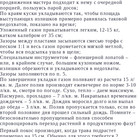
продвижения мастера подходит к нему с очередной
порцией, пользуясь парой досок;
По краям куски укладываются так, чтобы площадь
выступающих излишков примерно равнялась таковой
недохватов, показано на врезке;
Уложенный газон прикатывается легким, 12-15 кг,
катком калибром от 35 см;
Зазоры между пластами засыпаются смесью торфа с
песком 1:1 и весь газон прометается мягкой метлой,
чтобы вся подсыпка ушла в щели;
Специальным инструментом – фленшерной лопатой –
или, в крайнем случае, большим кухонным ножом,
излишки обрезаются и укладываются в недохваты.
Зазоры заполняются по п. 5.
По завершении укладки газон поливают из расчета 15 л/
кв. м. Далее полив производят ежевечерне по норме 3-10
л/кв. м, смотря по погоде. Сухо, тепло – даем максимум.
Пасмурно, прохладно – 7 л/кв. м. Накрапывал временами
дождичек – 5 л/кв. м. Дождик моросил долго или выпал
до обеда – 3 л/кв. м. Полив пропускается только, если во
второй половине дня прошел сильный дождь. Помните –
безосновательно пропущенный полив способен
спровоцировать переход растений в продуктивную фазу!
Первый покос производят, когда трава подрастет
примерно на 15 см. Обычно для этого требуется 2