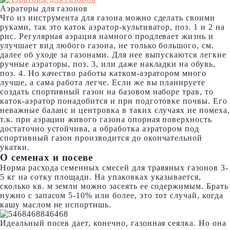
Аэраторы для газонов
Что из инструмента для газона можно сделать своими
руками, так это каток аэратор-культиватор, поз. 1 и 2 на
рис. Регулярная аэрация намного продлевает жизнь и
улучшает вид любого газона, не только большого, см.
далее об уходе за газонами. Для нее выпускаются легкие
ручные аэраторы, поз. 3, или даже накладки на обувь,
поз. 4. Но качество работы катком-аэратором много
лучше, а сама работа легче. Если же вы планируете
создать спортивный газон на базовом наборе трав, то
каток-аэратор понадобится и при подготовке почвы. Его
неважные баланс и центровка в таких случаях не помеха,
т.к. при аэрации живого газона опорная поверхность
достаточно устойчива, а обработка аэратором под
спортивный газон производится до окончательной
укатки.
О семенах и посеве
Норма расхода семенных смесей для травяных газонов 3-
5 кг на сотку площади. На упаковках указывается,
сколько кв. м земли можно засеять ее содержимым. Брать
нужно с запасом 5-10% или более, это тот случай, когда
кашу маслом не испортишь.
Идеальный посев дает, конечно, газонная сеялка. Но она