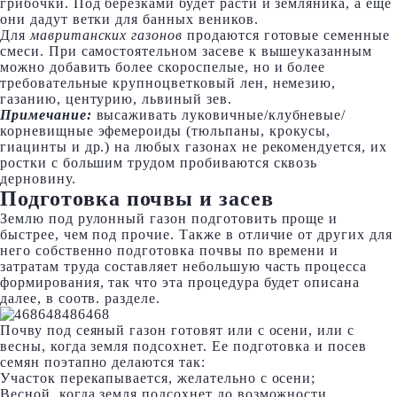
грибочки. Под березками будет расти и земляника, а еще
они дадут ветки для банных веников.
Для
мавританских газонов
продаются готовые семенные
смеси. При самостоятельном засеве к вышеуказанным
можно добавить более скороспелые, но и более
требовательные крупноцветковый лен, немезию,
газанию, центурию, львиный зев.
Примечание:
высаживать луковичные/клубневые/
корневищные эфемероиды (тюльпаны, крокусы,
гиацинты и др.) на любых газонах не рекомендуется, их
ростки с большим трудом пробиваются сквозь
дерновину.
Подготовка почвы и засев
Землю под рулонный газон подготовить проще и
быстрее, чем под прочие. Также в отличие от других для
него собственно подготовка почвы по времени и
затратам труда составляет небольшую часть процесса
формирования, так что эта процедура будет описана
далее, в соотв. разделе.
Почву под сеяный газон готовят или с осени, или с
весны, когда земля подсохнет. Ее подготовка и посев
семян поэтапно делаются так:
Участок перекапывается, желательно с осени;
Весной, когда земля подсохнет до возможности