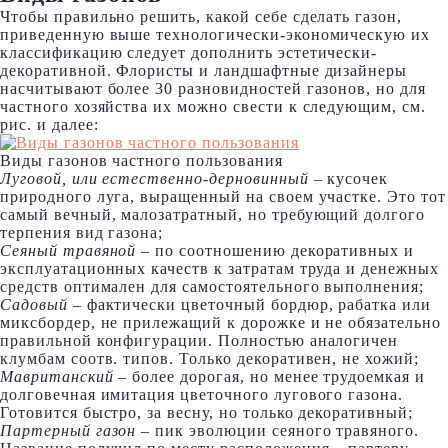
Чтобы правильно решить, какой себе сделать газон,
приведенную выше технологически-экономическую их
классификацию следует дополнить эстетически-
декоративной. Флористы и ландшафтные дизайнеры
насчитывают более 30 разновидностей газонов, но для
частного хозяйства их можно свести к следующим, см.
рис. и далее:
Виды газонов частного пользования
Луговой, или естественно-дерновинный
– кусочек
природного луга, выращенный на своем участке. Это тот
самый вечный, малозатратный, но требующий долгого
терпения вид газона;
Сеяный травяной
– по соотношению декоративных и
эксплуатационных качеств к затратам труда и денежных
средств оптимален для самостоятельного выполнения;
Садовый
– фактически цветочный бордюр, рабатка или
миксбордер, не прилежащий к дорожке и не обязательно
правильной конфигурации. Полностью аналогичен
клумбам соотв. типов. Только декоративен, не хожий;
Мавританский
– более дорогая, но менее трудоемкая и
долговечная имитация цветочного лугового газона.
Готовится быстро, за весну, но только декоративный;
Партерный газон
– пик эволюции сеяного травяного.