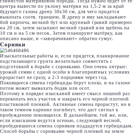
глинистой материковой породы. Тогда нужно будет от ее
центра вывести по уклону матёрки на 1,5-2 м за край
будущего газона дрену 30х30 см, для чего придется
выкопать соотв. траншею. В дрену и яму закладывают
бой кирпича, мелкий бут или крупный гравий примерно
на 20 см, затем засыпают мелкий гравий или щебень на
10 см и на 5 см песок. Затем планируют матёрку, как
описано выше, и «заворачивают» обратно гумус.
Сорняки
Изыскательные работы и, если придется, планирование
подстилающего грунта желательно совместить с
подготовкой к борьбе с сорняками. Они очень хитрые:
урожай семян с одной особи в благоприятных условиях
прорастает не сразу, а 2-3 порциями через год.
Покоящиеся семена гербициды берут плохо, и на газоне
потом может вымахать бодяк или осот.
Поэтому в порядке изысканий имеет смысл лишний раз
перекопать весь участок и накрыть его черной плотной
пластиковой пленкой. Активные семена прорастут, но в
таком темном парнике погибнут, что даст сигнал к
пробуждению покоящихся. В дальнейшем, той же, или,
если изыскания ведутся осенью, следующей весной,
пробудившиеся семена сорняков поддадутся гербицидам.
Способ борьбы с сорняками черной пленкой на земле