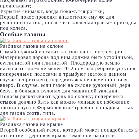
Накрывают агроволокном, ежевечерний полив
продолжают;
Укрытие снимают, когда покажутся ростки;
Первый покос проводят аналогично ему же для
рулонного газона, после чего «зеленая трасса» пригодна
под колеса.
Особые газоны
Разбивка газона на склоне
Самый нужный из таких – газон на склоне, см. рис.
Материковая порода под ним должна быть устойчивой,
суглинистой или глинистой. Плодородную землю
насыпают слоем не менее 20-25 см над ребрами уступов
поперечными полосами и трамбуют (каток в данном
случае непригоден), передвигаясь непременно снизу
вверх. В случае, если газон на склоне рулонный, дерн
берут в больших рулонах для машинной укладки.
Полосы раскатывают вдоль по склону; поперечных
стыков должно быть как можно меньше во избежание
эрозии грунта. Формирование травяного покрова – как
для газона соотв. типа.
Разбивка газона на крыше
Второй особенный газон, который может понадобиться в
хозяйстве – дерновая крыша земляной бани или