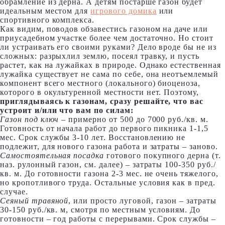
обрамление из дерна. А детям постарше газон будет
идеальным местом для
игрового домика
или
спортивного комплекса.
Как видим, поводов обзавестись газоном на даче или
приусадебном участке более чем достаточно. Но стоит
ли устраивать его своими руками? Дело вроде бы не из
сложных: разрыхлил землю, посеял травку, и пусть
растет, как на лужайках в природе. Однако естественная
лужайка существует не сама по себе, она неотъемлемый
компонент всего местного (локального) биоценоза,
которого в окультуренной местности нет. Поэтому,
приглядываясь к газонам, сразу решайте, что вас
устроит и/или что вам по силам:
Газон под ключ
– примерно от 500 до 7000 руб./кв. м.
Готовность от начала работ до первого пикника 1-1,5
мес. Срок службы 3-10 лет. Восстановлению не
подлежит, для нового газона работа и затраты – заново.
Самостоятельная посадка
готового покупного дерна (т.
наз. рулонный газон, см. далее) – затраты 100-350 руб./
кв. м. До готовности газона 2-3 мес. не очень тяжелого,
но кропотливого труда. Остальные условия как в пред.
случае.
Сеяный травяной
, или просто луговой, газон – затраты
30-150 руб./кв. м, смотря по местным условиям. До
готовности – год работы с перерывами. Срок службы –