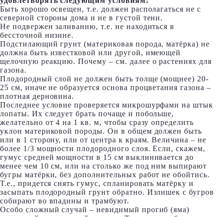
удовлетворять следующим условиям:
Быть хорошо освещен, т.е. должен располагаться не с
северной стороны дома и не в густой тени.
Не подвержен заливанию, т.е. не находиться в
бессточной низине.
Подстилающий грунт (материковая порода, матёрка) не
должна быть известковой или другой, имеющей
щелочную реакцию. Почему – см. далее о растениях для
газона.
Плодородный слой не должен быть толще (мощнее) 20-
25 см, иначе не образуется основа процветания газона –
плотная дерновина.
Последнее условие проверяется микрошурфами на штык
лопаты. Их следует брать почаще и побольше,
желательно от 4 на 1 кв. м, чтобы сразу определить
уклон материковой породы. Он в общем должен быть
или в 1 сторону, или от центра к краям. Величина – не
более 1/3 мощности плодородного слоя. Если, скажем,
гумус средней мощности в 15 см выклинивается до
менее чем 10 см, или на столько же под ним выпирают
бугры матёрки, без дополнительных работ не обойтись.
Т.е., придется снять гумус, спланировать матёрку и
засыпать плодородный грунт обратно. Излишек с бугров
собирают во впадины и трамбуют.
Особо сложный случай – невидимый прогиб (яма)