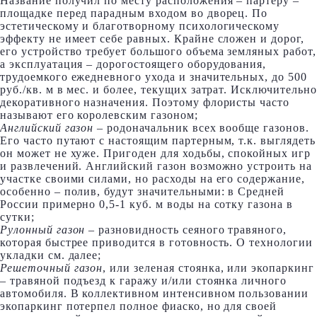
Название получил по месту расположения – партеру –
площадке перед парадным входом во дворец. По
эстетическому и благотворному психологическому
эффекту не имеет себе равных. Крайне сложен и дорог,
его устройство требует большого объема земляных работ,
а эксплуатация – дорогостоящего оборудования,
трудоемкого ежедневного ухода и значительных, до 500
руб./кв. м в мес. и более, текущих затрат. Исключительно
декоративного назначения. Поэтому флористы часто
называют его королевским газоном;
Английский газон
– родоначальник всех вообще газонов.
Его часто путают с настоящим партерным, т.к. выглядеть
он может не хуже. Пригоден для ходьбы, спокойных игр
и развлечений. Английский газон возможно устроить на
участке своими силами, но расходы на его содержание,
особенно – полив, будут значительными: в Средней
России примерно 0,5-1 куб. м воды на сотку газона в
сутки;
Рулонный газон
– разновидность сеяного травяного,
которая быстрее приводится в готовность. О технологии
укладки см. далее;
Решеточный газон
, или зеленая стоянка, или экопаркинг
– травяной подъезд к гаражу и/или стоянка личного
автомобиля. В коллективном интенсивном пользовании
экопаркинг потерпел полное фиаско, но для своей