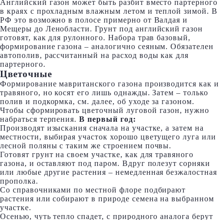
Английский газон может быть разбит вместо партерного
в краях с прохладным влажным летом и теплой зимой. В
РФ это возможно в полосе примерно от Валдая и
Мещеры до Ленобласти. Грунт под английский газон
готовят, как для рулонного. Набора трав базовый,
формирование газона – аналогично сеяным. Обязателен
автополив, рассчитанный на расход воды как для
партерного.
Цветочные
Формирование мавританского газона производится как и
травяного, но косят его лишь однажды. Затем – только
полив и подкормка, см. далее, об уходе за газоном.
Чтобы сформировать цветочный луговой газон, нужно
набраться терпения.
В первый год:
Производят изыскания сначала на участке, а затем на
местности, выбирая участок хорошо цветущего луга или
лесной поляны с таким же строением почвы.
Готовят грунт на своем участке, как для травяного
газона, и оставляют под паром. Вдруг полезут сорняки
или любые другие растения – немедленная безжалостная
прополка.
Со справочниками по местной флоре подбирают
растения или собирают в природе семена на выбранном
участке.
Осенью, чуть тепло спадет, с природного аналога берут