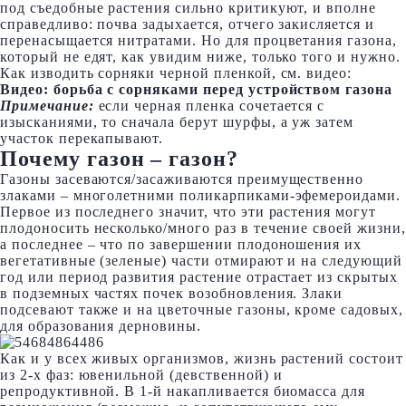
под съедобные растения сильно критикуют, и вполне
справедливо: почва задыхается, отчего закисляется и
перенасыщается нитратами. Но для процветания газона,
который не едят, как увидим ниже, только того и нужно.
Как изводить сорняки черной пленкой, см. видео:
Видео: борьба с сорняками перед устройством газона
Примечание:
если черная пленка сочетается с
изысканиями, то сначала берут шурфы, а уж затем
участок перекапывают.
Почему газон – газон?
Газоны засеваются/засаживаются преимущественно
злаками – многолетними поликарпиками-эфемероидами.
Первое из последнего значит, что эти растения могут
плодоносить несколько/много раз в течение своей жизни,
а последнее – что по завершении плодоношения их
вегетативные (зеленые) части отмирают и на следующий
год или период развития растение отрастает из скрытых
в подземных частях почек возобновления. Злаки
подсевают также и на цветочные газоны, кроме садовых,
для образования дерновины.
Как и у всех живых организмов, жизнь растений состоит
из 2-х фаз: ювенильной (девственной) и
репродуктивной. В 1-й накапливается биомасса для