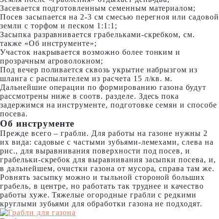
Засевается подготовленным семенным материалом;
Посев засыпается на 2-3 см смесью перегноя или садовой
земли с торфом и песком 1:1:1;
Засыпка разравнивается грабельками-скребком, см.
также «Об инструменте»;
Участок накрывается возможно более тонким и
прозрачным агроволокном;
Под вечер поливается сквозь укрытие набрызгом из
шланга с распылителем из расчета 15 л/кв. м.
Дальнейшие операции по формированию газона будут
рассмотрены ниже в соотв. разделе. Здесь пока
задержимся на инструменте, подготовке семян и способе
посева.
Об инструменте
Прежде всего – грабли. Для работы на газоне нужны 2
их вида: садовые с частыми зубьями-лемехами, слева на
рис., для выравнивания поверхности под посев, и
грабельки-скребок для выравнивания засыпки посева, и,
в дальнейшем, очистки газона от мусора, справа там же.
Ровнять засыпку можно и тыльной стороной больших
грабель, в центре, но работать так труднее и качество
работы хуже. Тяжелые огородные грабли с редкими
круглыми зубьями для обработки газона не подходят.