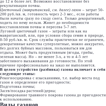
до 12 и более лет. Возможно восстановление без
рекультивации почвы.
Цветочный (мавританский, см. далее) газон
– затрат 50-
200 руб./кв. м, готовность через 2-3 мес., если работы
были начаты сразу по сходу снега. Только декоративный,
ходить по нему нельзя. Живет до необходимости
восстановления почвы и пересева 5-7 лет.
Луговой цветочный газон – затраты или как на
мавританский, или, при условии сбора семян в природе,
0-50 руб./кв. м. Срок службы практически не ограничен,
декоративные качества суперэлитные, можно аккуратно,
без долгих буйных массовок, пользоваться им для
отдыха. Может быть продуктивным (ягоды, грибы,
зеленая масса). Но – не менее 3-х, а то и 4-5 лет
заботливого выхаживания до готовности. По этой
причине профессионально на заказ не выполняется.
В целом устройство (разбивка) газона включает в себя
следующие этапы:
Рекогносцировка с изысканиями, т.е. выбор места под
газон и определение его пригодности;
Подготовка почвы;
Засев/посадка растений/дерна;
Формирование травяного покрова газона до пригодности
к использованию.
Виды газонов