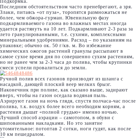
Подкормка.
Последним обстоятельством часто пренебрегают, а зря.
Злаки, питаясь «от пуза», торопятся размножаться не
более, чем обжора-гурман. Ювенильную фазу
подкармливаемого газона во влажных местах иногда
удается растянуть на 10 лет. Подкармливают 2-3 раза за
лето гранулированными, т.е. сухими, комплексными
минеральными удобрениями. Расход – по указаниям на
упаковке; обычно ок. 50 г/кв. м. Во избежание
химических ожогов растений гранулы рассыпают в
самое сухое время дня по совершенно сухим растениям,
но не ранее чем за 2-3 часа до полива, чтобы крупинки
смеси успели провалиться до земли.
Ручной полив всех газонов производят из шланга с
насадкой, дающей плоский веер мелких брызг.
Наконечник при поливе, как сказано выше, задирают
вверх, чтобы на газон оседала водяная пыль.
Аэрируют газон на ночь глядя, спустя полчаса-час после
полива, т.к. воздух более всего необходим корням, а
растения дышат «полной грудью» именно ночью.
Лучший способ аэрации – самотопом, в обуви с
шипованными накладками. Но это занятие
утомительное: потоптав 2 сотки, ноги гудят, как после
10 км пешедралом.