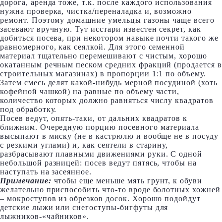
дорога, аренда тоже, т.к. после каждого использования
нужна проверка, чистка/переналадка и, возможно
ремонт. Поэтому домашние умельцы газоны чаще всего
засевают вручную. Тут исстари известен секрет, как
добиться посева, при некотором навыке почти такого же
равномерного, как сеялкой. Для этого семенной
материал тщательно перемешивают с чистым, хорошо
окатанным речным песком средних фракций (продается в
строительных магазинах) в пропорции 1:1 по объему.
Затем смесь делят какой-нибудь мерной посудиной (хоть
кофейной чашкой) на равные по объему части,
количество которых должно равняться числу квадратов
под обработку.
Посев ведут, опять-таки, от дальних квадратов к
ближним. Очередную порцию посевного материала
высыпают в миску (не в кастрюлю и вообще не в посуду
с резкими углами) и, как сеятели в старину,
разбрасывают плавными движениями руки. С одной
небольшой разницей: посев ведут пятясь, чтобы на
наступать на засеянное.
Примечание:
чтобы еще меньше мять грунт, к обуви
желательно приспособить что-то вроде болотных хожней
– мокроступов из обрезков досок. Хорошо подойдут
детские лыжи или снегоступы-бигфуты для
лыжников-«чайников».