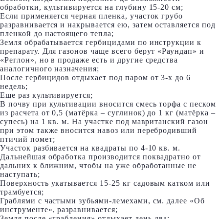
обработки, культивируется на глубину 15-20 см;
Если применяется черная пленка, участок грубо
разравнивается и накрывается ею, затем оставляется под
пленкой до настоящего тепла;
Земля обрабатывается гербицидами по инструкции к
препарату. Для газонов чаще всего берут «Раундап» и
«Реглон», но в продаже есть и другие средства
аналогичного назначения;
После гербицидов отдыхает под паром от 3-х до 6
недель;
Еще раз культивируется;
В почву при культивации вносится смесь торфа с песком
из расчета от 0,5 (матёрка – суглинок) до 1 кг (матёрка –
супесь) на 1 кв. м. На участке под мавританский газон
при этом также вносится навоз или перебродивший
птичий помет;
Участок разбивается на квадраты по 4-10 кв. м.
Дальнейшая обработка производится поквадратно от
дальних к ближним, чтобы на уже обработанные не
наступать;
Поверхность укатывается 15-25 кг садовым катком или
трамбуется;
Граблями с частыми зубьями-лемехами, см. далее «Об
инструменте», разравнивается;
Земля после «грабления» отдыхает день-два;