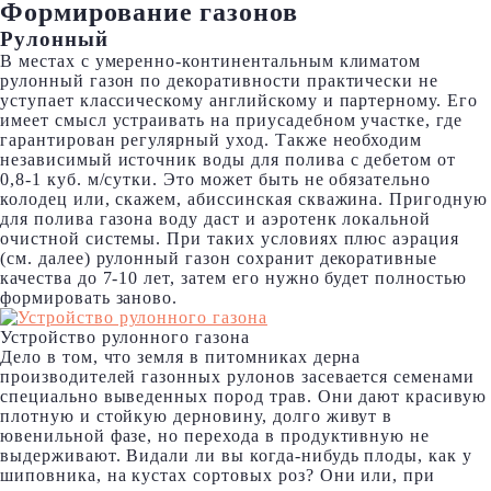
Формирование газонов
Рулонный
В местах с умеренно-континентальным климатом
рулонный газон по декоративности практически не
уступает классическому английскому и партерному. Его
имеет смысл устраивать на приусадебном участке, где
гарантирован регулярный уход. Также необходим
независимый источник воды для полива с дебетом от
0,8-1 куб. м/сутки. Это может быть не обязательно
колодец или, скажем, абиссинская скважина. Пригодную
для полива газона воду даст и аэротенк локальной
очистной системы. При таких условиях плюс аэрация
(см. далее) рулонный газон сохранит декоративные
качества до 7-10 лет, затем его нужно будет полностью
формировать заново.
Устройство рулонного газона
Дело в том, что земля в питомниках дерна
производителей газонных рулонов засевается семенами
специально выведенных пород трав. Они дают красивую
плотную и стойкую дерновину, долго живут в
ювенильной фазе, но перехода в продуктивную не
выдерживают. Видали ли вы когда-нибудь плоды, как у
шиповника, на кустах сортовых роз? Они или, при