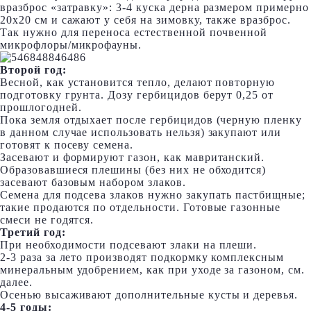
вразброс «затравку»: 3-4 куска дерна размером примерно
20х20 см и сажают у себя на зимовку, также вразброс.
Так нужно для переноса естественной почвенной
микрофлоры/микрофауны.
Второй год:
Весной, как установится тепло, делают повторную
подготовку грунта. Дозу гербицидов берут 0,25 от
прошлогодней.
Пока земля отдыхает после гербицидов (черную пленку
в данном случае использовать нельзя) закупают или
готовят к посеву семена.
Засевают и формируют газон, как мавританский.
Образовавшиеся плешины (без них не обходится)
засевают базовым набором злаков.
Семена для подсева злаков нужно закупать пастбищные;
такие продаются по отдельности. Готовые газонные
смеси не годятся.
Третий год:
При необходимости подсевают злаки на плеши.
2-3 раза за лето производят подкормку комплексным
минеральным удобрением, как при уходе за газоном, см.
далее.
Осенью высаживают дополнительные кусты и деревья.
4-5 годы: