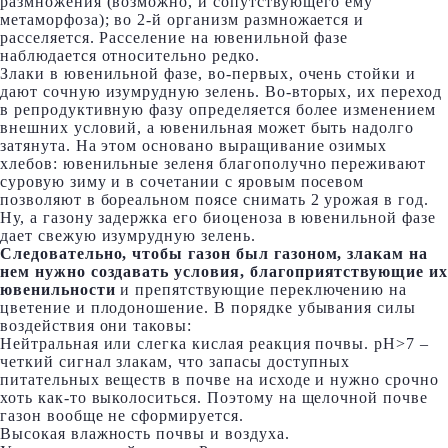
размножения (возможно, и сопутствующего ему
метаморфоза); во 2-й организм размножается и
расселяется. Расселение на ювенильной фазе
наблюдается относительно редко.
Злаки в ювенильной фазе, во-первых, очень стойки и
дают сочную изумрудную зелень. Во-вторых, их переход
в репродуктивную фазу определяется более изменением
внешних условий, а ювенильная может быть надолго
затянута. На этом основано выращивание озимых
хлебов: ювенильные зеленя благополучно переживают
суровую зиму и в сочетании с яровым посевом
позволяют в бореальном поясе снимать 2 урожая в год.
Ну, а газону задержка его биоценоза в ювенильной фазе
дает свежую изумрудную зелень.
Следовательно, чтобы газон был газоном, злакам на
нем нужно создавать условия, благоприятствующие их
ювенильности
и препятствующие переключению на
цветение и плодоношение. В порядке убывания силы
воздействия они таковы:
Нейтральная или слегка кислая реакция почвы. pH>7 –
четкий сигнал злакам, что запасы доступных
питательных веществ в почве на исходе и нужно срочно
хоть как-то выколоситься. Поэтому на щелочной почве
газон вообще не сформируется.
Высокая влажность почвы и воздуха.