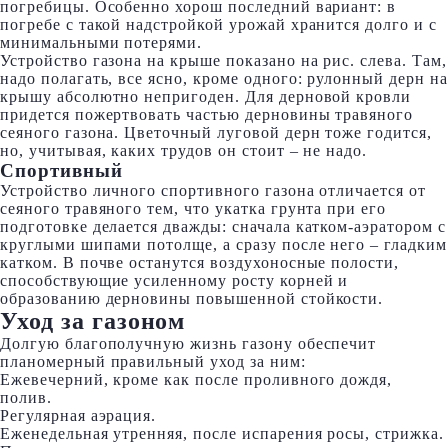
погребицы. Особенно хорош последний вариант: в
погребе с такой надстройкой урожай хранится долго и с
минимальными потерями.
Устройство газона на крыше показано на рис. слева. Там,
надо полагать, все ясно, кроме одного: рулонный дерн на
крышу абсолютно непригоден. Для дерновой кровли
придется пожертвовать частью дерновины травяного
сеяного газона. Цветочный луговой дерн тоже годится,
но, учитывая, каких трудов он стоит – не надо.
Спортивный
Устройство личного спортивного газона отличается от
сеяного травяного тем, что укатка грунта при его
подготовке делается дважды: сначала катком-аэратором с
круглыми шипами потолще, а сразу после него – гладким
катком. В почве останутся воздухоносные полости,
способствующие усиленному росту корней и
образованию дерновины повышенной стойкости.
Уход за газоном
Долгую благополучную жизнь газону обеспечит
планомерный правильный уход за ним:
Ежевечерний, кроме как после проливного дождя,
полив.
Регулярная аэрация.
Еженедельная утренняя, после испарения росы, стрижка.