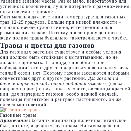
Удаление зеленой массы. Раз ее мало, недостаточно для
успешного колошения, лучше потерпеть с размножением,
пока совсем не прижмет.
Оптимальная для вегетации температура: для газонных
трав 12-25 градусов. Больше при низкой влажности –
сигнал о начале сухого сезона, естественного для
размножения злаков. Поэтому после пропущенного в
жару полива травы буквально «выстреливают» в трубку.
Травы и цветы для газонов
Для газонных растений существует и особые условия:
они должны быть стойкими к вытаптыванию, но не
должны сорничать. 1-го вида, способного при
соблюдении того и другого держаться ювенильным весь
теплый сезон, нет. Поэтому газоны засеваются наборами
совместимых друг с другом растений.
Для газона на
даче, в парке или саду давно подобран комплекс
(слева
направо на рис.) из мятлика лугового, овсяницы красной
или, для партерных газонов, особо нежной овечьей,
полевицы гигантской и райграса пастбищного, он же
плевел многолетний.
Газонные травы
Примечание:
ботаник-номинатор полевицы гигантской
был, похоже, изрядным шутником. На самом деле она
миниатюрное нежное растеньице, дающее газону