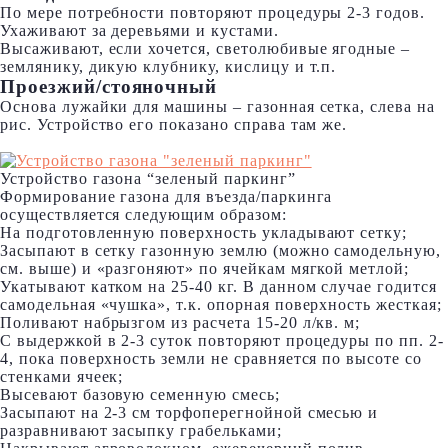
По мере потребности повторяют процедуры 2-3 годов.
Ухаживают за деревьями и кустами.
Высаживают, если хочется, светолюбивые ягодные –
землянику, дикую клубнику, кислицу и т.п.
Проезжий/стояночный
Основа лужайки для машины – газонная сетка, слева на
рис. Устройство его показано справа там же.
Устройство газона “зеленый паркинг”
Формирование газона для въезда/паркинга
осуществляется следующим образом:
На подготовленную поверхность укладывают сетку;
Засыпают в сетку газонную землю (можно самодельную,
см. выше) и «разгоняют» по ячейкам мягкой метлой;
Укатывают катком на 25-40 кг. В данном случае годится
самодельная «чушка», т.к. опорная поверхность жесткая;
Поливают набрызгом из расчета 15-20 л/кв. м;
С выдержкой в 2-3 суток повторяют процедуры по пп. 2-
4, пока поверхность земли не сравняется по высоте со
стенками ячеек;
Высевают базовую семенную смесь;
Засыпают на 2-3 см торфоперегнойной смесью и
разравнивают засыпку грабельками;