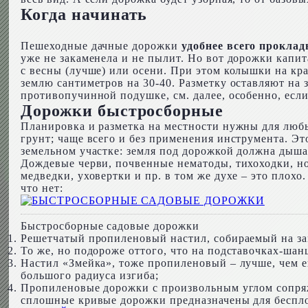
Когда начинать
Пешеходные дачные дорожки
удобнее всего проклад
уже не закаменела и не пылит. Но вот дорожки капи
с весны (лучше) или осени. При этом колышки на кра
землю сантиметров на 30-40. Разметку оставляют на з
противопучинной подушке, см. далее, особенно, есл
Дорожки быстросборные
Планировка и разметка на местности нужны для люб
грунт; чаще всего и без применения инструмента. Эт
земельном участке: земля под дорожкой должна дыша
Дождевые черви, почвенные нематоды, тихоходки, но
медведки, уховертки и пр. в том же духе – это плохо
что нет:
Быстросборные садовые дорожки
Решетчатый пропиленовый настил, собираемый на зам
То же, но подороже оттого, что на подставочках-шан
Настил «Змейка», тоже пропиленовый – лучше, чем е
большого радиуса изгиба;
Пропиленовые дорожки с произвольным углом сопряже
сплошные кривые дорожки предназначены для беспло