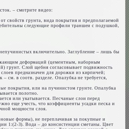
ток. – смотрите видео:
 от свойств грунта, вида покрытия и предполагаемой
требительны следующие профили траншеи с подушкой,
днепучинистых включительно. Заглубление – лишь бы
ускающим деформаций (цементным, наборным
й) грунт. Слой щебня согласовывает подвижность
 слоев предназначен для дорожки из кирпичей;
– см. в соотв. разделе. Опалубка не требуется,
ные покрытия, или на пучинистом грунте. Опалубка
ывается полотно.
ется или укатывается. Песчаные слои перед
ужно еще учесть, что коэффициенты усадки песка и
ечной мощности слоя.
новые формы), не переплачивая за покупные и
ии 1:(2-3). Вода – до консистенции сметаны. Цвет