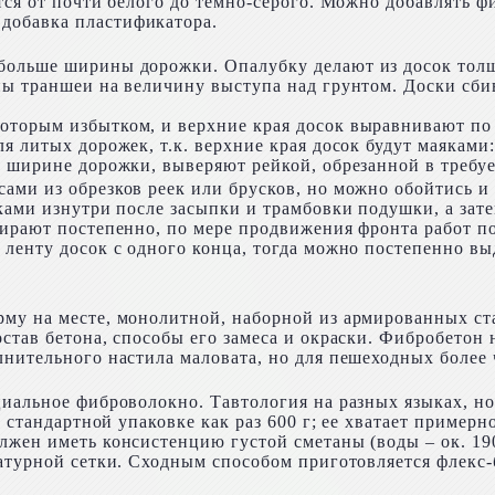
тся от почти белого до темно-серого. Можно добавлять ф
добавка пластификатора.
больше ширины дорожки. Опалубку делают из досок толщ
ны траншеи на величину выступа над грунтом. Доски сб
оторым избытком, и верхние края досок выравнивают по 
я литых дорожек, т.к. верхние края досок будут маяками
е ширине дорожки, выверяют рейкой, обрезанной в требу
ми из обрезков реек или брусков, но можно обойтись и бе
йками изнутри после засыпки и трамбовки подушки, а за
бирают постепенно, по мере продвижения фронта работ 
 ленту досок с одного конца, тогда можно постепенно в
му на месте, монолитной, наборной из армированных ста
став бетона, способы его замеса и окраски. Фибробетон 
лнительного настила маловата, но для пешеходных более 
циальное фиброволокно. Тавтология на разных языках, н
В стандартной упаковке как раз 600 г; ее хватает пример
жен иметь консистенцию густой сметаны (воды – ок. 190 
матурной сетки. Сходным способом приготовляется флекс-