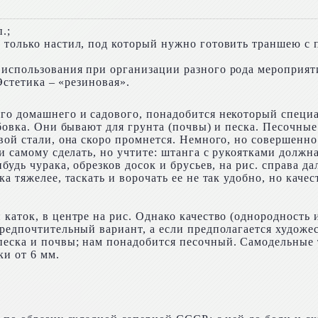
.;
только настил, под который нужно готовить траншею с по
использования при организации разного рода мероприят
Эстетика – «резиновая».
го домашнего и садового, понадобится некоторый специа
мбовка. Они бывают для грунта (почвы) и песка. Песочные
вой стали, она скоро промнется. Немного, но совершенн
и самому сделать, но учтите: штанга с рукоятками должна
будь чурака, обрезков досок и брусьев, на рис. справа да
а тяжелее, таскать и ворочать ее не так удобно, но каче
каток, в центре на рис. Однако качество (однородность 
редпочтительный вариант, а если предполагается художест
еска и почвы; нам понадобится песочный. Самодельные т
ки от 6 мм.