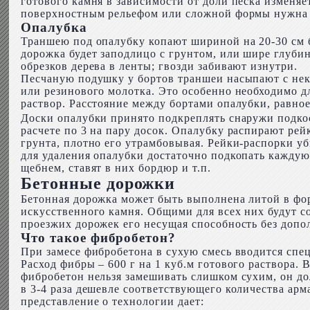
готового камня в зависимости от доли песка изменяе
поверхностным рельефом или сложной формы нужна 
Опалубка
Траншею под опалубку копают шириной на 20-30 см 
дорожка будет заподлицо с грунтом, или шире глуби
обрезков дерева в ленты; гвозди забивают изнутри.
Песчаную подушку у бортов траншеи насыпают с нек
или резинового молотка. Это особенно необходимо дл
раствор. Расстояние между бортами опалубки, равно
Доски опалубки принято подкреплять снаружи подкоса
расчете по 3 на пару досок. Опалубку распирают ре
грунта, плотно его утрамбовывая. Рейки-распорки у
для удаления опалубки достаточно подкопать каждую
щебнем, ставят в них бордюр и т.п.
Бетонные дорожки
Бетонная дорожка может быть выполнена литой в фор
искусственного камня. Общими для всех них будут со
проезжих дорожек его несущая способность без допо
Что такое фибробетон?
При замесе фибробетона в сухую смесь вводится спе
Расход фибры – 600 г на 1 куб.м готового раствора. 
фибробетон нельзя замешивать слишком сухим, он дол
в 3-4 раза дешевле соответствующего количества ар
представление о технологии дает: