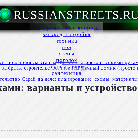
RUSSIANSTREETS.R
общеремонтные вопросы
загород и стройка
техника
пол
стены
потолок
Дома из газобетона своими рука
окна и двери
Дачный домик (просто и
сантехника
Сарай на даче: планирование, схемы, материалы
ами: варианты и устройство