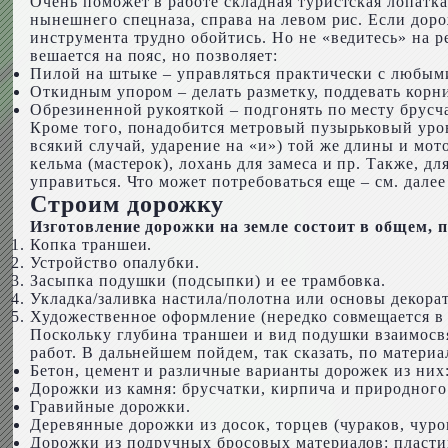
Очень поможет в работе складная туристская лопатка
нынешнего спецназа, справа на левом рис. Если доро
инструмента трудно обойтись. Но не «ведитесь» на ре
вешается на пояс, но позволяет:
Пилой на штыке – управляться практически с любым
Откидным упором – делать разметку, поддевать корни
Обрезиненной рукояткой – подгонять по месту брусча
Кроме того, понадобится метровый пузырьковый уров
всякий случай, ударение на «и») той же длины и мо
кельма (мастерок), лохань для замеса и пр. Также, д
управиться. Что может потребоваться еще – см. далее 
Строим дорожку
Изготовление дорожки на земле состоит в общем, п
Копка траншеи.
Устройство опалубки.
Засыпка подушки (подсыпки) и ее трамбовка.
Укладка/заливка настила/полотна или основы декора
Художественное оформление (нередко совмещается в 
Поскольку глубина траншеи и вид подушки взаимосвя
работ. В дальнейшем пойдем, так сказать, по материа
Бетон, цемент и различные варианты дорожек из них
Дорожки из камня: брусчатки, кирпича и природного
Гравийные дорожки.
Деревянные дорожки из досок, торцев (чураков, чуро
Дорожки из подручных бросовых материалов: пласти