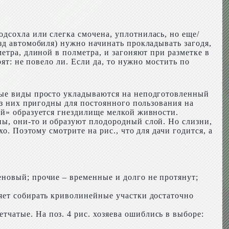
одсохла или слегка смочена, уплотнилась, но еще/
зд автомобиля) нужно начинать прокладывать загодя,
етра, длиной в полметра, и загоняют при разметке в
ят: не повело ли. Если да, то нужно мостить по
рые виды просто укладываются на неподготовленный
из них пригодны для постоянного пользования на
ей» образуется гнездилище мелкой живности.
ы, они-то и образуют плодородный слой. Но слизни,
о. Поэтому смотрите на рис., что для дачи годится, а
новый; прочие – временные и долго не протянут;
яет собирать криволинейные участки достаточно
чатые. На поз. 4 рис. хозяева ошиблись в выборе: