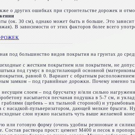
кже о других ошибках при строительстве дорожек и отмос
ужении
ы (ок. 30 см), однако может быть и больше. Это зависит
зжая). В зависимости от этих факторов более всего упо
ная под большинство видов покрытия на грунтах до сре
пешеходные с жестким покрытием или покрытием, не доп
олштыка под гумус в подстилающий основной (материковы
покрытия, равной 0. Вариант с обратным расположением
яным замком – под гравийные дорожки. Почему именно так 
 несущим слоем – под брусчатку и/или сильно нагружен
робетону насыпается песчаная подушка в 5-7 см, и уклад
граблями (щебень – их тыльной стороной) и утрамбовыва
а с насадкой-пульверизатором, дающей мелкие брызги. Н
е. исходные слои нужно насыпать чуть выше желаемой кон
ю или готовую форму (очень удобны резиновые и силико
. Состав раствора прост: цемент М400 и песок в пропорц