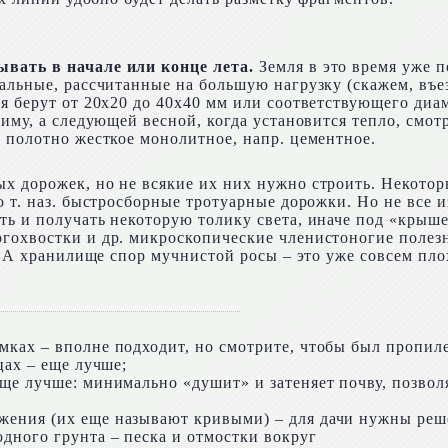
ывать в начале или конце лета.
Земля в это время уже п
тальные, рассчитанные на большую нагрузку (скажем, въе
я берут от 20х20 до 40х40 мм или соответствующего диам
иму, а следующей весной, когда установится тепло, смотр
и полотно жесткое монолитное, напр. цементное.
ых дорожек, но не всякие их них нужно строить. Некото
о т. наз. быстросборные тротуарные дорожки. Но не все 
ть и получать некоторую толику света, иначе под «крыш
гохвостки и др. микроскопические членистоногие полезн
. А хранилище спор мучнистой росы – это уже совсем плох
ках – вполне подходит, но смотрите, чтобы был пропиле
цах – еще лучше;
ще лучше: минимально «душит» и затеняет почву, позвол
ния (их еще называют кривыми) – для дачи нужны решет
дного грунта – песка и отмостки вокруг