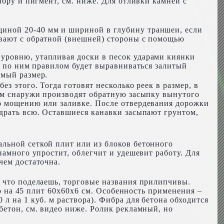
ибру и пигмент, см. ниже. Для отливки камней с
иной 20-40 мм и шириной в глубину траншеи, если
ивают с обратной (внешней) стороны с помощью
уровню, утапливая доски в песок ударами киянки
: по ним правилом будет выравниваться залитый
емый размер.
з этого. Тогда готовят несколько реек в размер, в
тем снаружи производят обратную засыпку вынутого
по мощению или заливке. После отвердевания дорожки
ыдрать всю. Оставшиеся канавки засыпают грунтом,
льной сеткой плит или из блоков бетонного
намного упростит, облегчит и удешевит работу. Для
чем достаточна.
о что поделаешь, торговые названия прилипчивы.
но на 45 плит 60х60х6 см. Особенность применения –
л на 1 куб. м раствора). Фибра для бетона обходится
бетон, см. видео ниже. Ролик рекламный, но