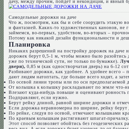
дачу, между прочим, пойдет и некондиция, и явный б
Самодельные дорожки на даче
Что ж, посмотрим, как бы и себе соорудить этакую в
и фантазией. Каких-то художественных канонов, не 
займемся, во-первых, удобством, во-вторых – прочн
Потому как никакой дизайн функциональности и деше
Планировка
Никаких разрешений на постройку дорожек на даче н
дорожек берут 0,5-1 м, чтобы можно было разойтись 
уже по технической сути, не только по бумажке).
Луч
двери),
0,85 м (как одностворчатая дверь) на 6-12 сот
Разбивают дорожки, как удобнее. А удобнее всего – 
дают людям натоптать, где больше всего ходят, а за
По осевой линии тропы или по оси предполагаемой 
От колышка к колышку раскладывают по земле что-ни
Влезают куда-нибудь повыше и оценивают ровность п
Подправляют, если нужно.
Берут рейку длиной, равной ширине дорожки и отмеч
Если дорожка неравномерна по ширине, рейку берут
По рейке, следуя по осевой, отмечают колышками края
По краевым колышкам растягивают шпагат-причалку
Этот способ позволяет обойтись без геодезических р
весь вид. А если дорожка будет узорная, то от базов