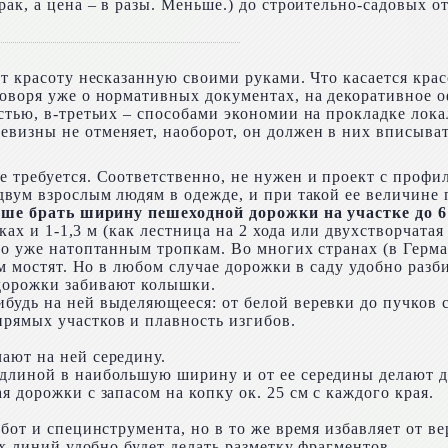
рак, а цена – в разы. Меньше.) до строительно-садовых о
от красоту несказанную своими руками. Что касается крас
говоря уже о нормативных документах, на декоративное
остью, в-третьих – способами экономии на прокладке лок
визны не отменяет, наоборот, он должен в них вписыват
е требуется. Соответственно, не нужен и проект с профи
двум взрослым людям в одежде, и при такой ее величине п
ше брать ширину пешеходной дорожки на участке до 6
ках и 1-1,3 м (как лестница на 2 хода или двухстворчатая
по уже натоптанным тропкам. Во многих странах (в Герма
тем мостят. Но в любом случае дорожки в саду удобно раз
дорожки забивают колышки.
будь на ней выделяющееся: от белой веревки до пучков 
рямых участков и плавность изгибов.
ают на ней середину.
 длиной в наибольшую ширину и от ее середины делают д
 дорожки с запасом на копку ок. 25 см с каждого края.
.
абот и специнструмента, но в то же время избавляет от 
ых линий удобно будет делать разметку фрагментов.