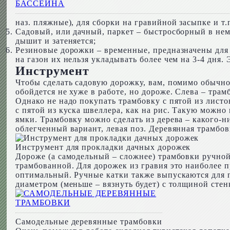
БАССЕЙНА
наз. пляжные), для сборки на гравийной засыпке и т.п
Садовый, или дачный, паркет – быстросборный в нем 
дышит и затеняется;
Резиновые дорожки – временные, предназначены для 
на газон их нельзя укладывать более чем на 3-4 дня. 
Инструмент
Чтобы сделать садовую дорожку, вам, помимо обычно
обойдется не хуже в работе, но дороже. Слева – тра
Однако не надо покупать трамбовку с пятой из листо
с пятой из куска швеллера, как на рис. Такую можно 
ямки. Трамбовку можно сделать из дерева – какого-ни
облегченный вариант, левая поз. Деревянная трамбовк
Инструмент для прокладки дачных дорожек
Дороже (а самодельный – сложнее) трамбовки ручной 
трамбованной. Для дорожек из гравия это наиболее п
оптимальный. Ручные катки также выпускаются для п
диаметром (меньше – вязнуть будет) с толщиной стен
Самодельные деревянные трамбовки