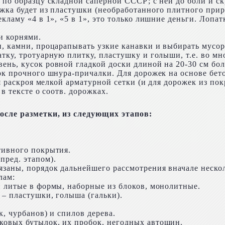
 по образцу складной саперной СССР; с ней до боли и с
жка будет из пластушки (необработанного плитного природ
кламу «4 в 1», «5 в 1», это только лишние деньги. Лопат
и корнями.
, камни, процарапывать узкие канавки и выбирать мусор 
тку, тротуарную плитку, пластушку и голыши, т.е. во мн
ень, кусок ровной гладкой доски длиной на 20-30 см б
ток прочного шнура-причалки. Для дорожек на основе бе
ля раскроя мелкой арматурной сетки (и для дорожек из п
в тексте о соотв. дорожках.
осле разметки, из следующих этапов:
тивного покрытия.
пред. этапом).
заны, порядок дальнейшего рассмотрения вначале нескол
лам:
: литые в формы, наборные из блоков, монолитные.
 – пластушки, голыша (гальки).
к, чурбанов) и спилов дерева.
ковых бутылок, их пробок, негодных автошин.