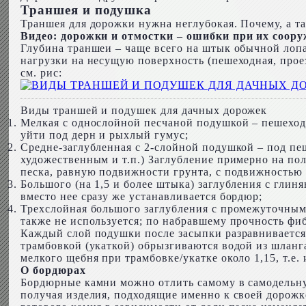
Траншея и подушка
Траншея для дорожки нужна неглубокая. Почему, а та
Видео: дорожки и отмостки – ошибки при их соор
Глубина траншеи – чаще всего на штык обычной лопат
нагрузки на несущую поверхность (пешеходная, прое
см. рис:
Виды траншей и подушек для дачных дорожек
Мелкая с однослойной песчаной подушкой – пешеход
уйти под дерн и рыхлый гумус;
Средне-заглубленная с 2-слойной подушкой – под 
художественным и т.п.) Заглубление примерно на п
песка, равную подвижности грунта, с подвижностью 
Большого (на 1,5 и более штыка) заглубления с глин
вместо нее сразу же устанавливается бордюр;
Трехслойная большого заглубления с промежуточным
также не используется; по набравшему прочность фиб
Каждый слой подушки после засыпки разравнивается 
трамбовкой (укаткой) обрызгиваются водой из шланг
мелкого щебня при трамбовке/укатке около 1,15, т.
О бордюрах
Бордюрные камни можно отлить самому в самодельну
получая изделия, подходящие именно к своей дорожке