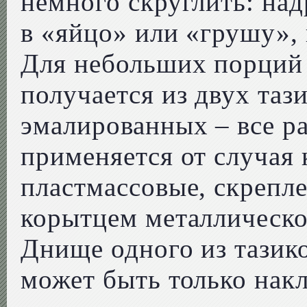
немного скруглить: над
в «яйцо» или «грушу», 
Для небольших порций 
получается из двух таз
эмалированных – все р
применяется от случая 
пластмассовые, скрепл
корытцем металлическо
Днище одного из тазико
может быть только нак