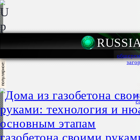
RUSSI
общерем
заго
ок
с
газобетона своими рукам