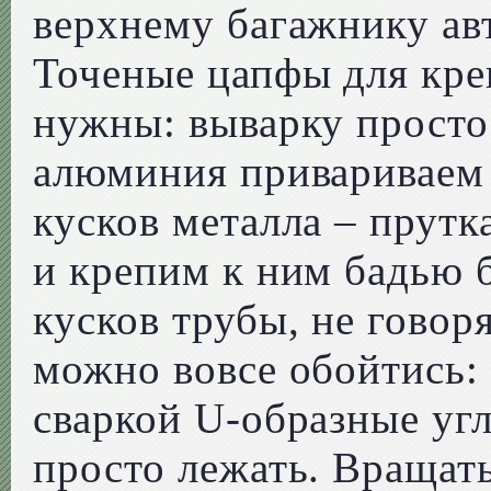
верхнему багажнику ав
Точеные цапфы для кре
нужны: выварку просто
алюминия привариваем 
кусков металла – прутк
и крепим к ним бадью б
кусков трубы, не гово
можно вовсе обойтись:
сваркой U-образные угл
просто лежать. Вращать