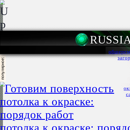
RUSSI
общерем
заго
ок
с
потолка к окраске: поряд