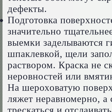
дефекты.
Подготовка поверхност
значительно тщательне
выемки заделываются г
шпаклевкой, щели зап
раствором. Краска не с
неровностей или вмятин
На шероховатую поверхн
ляжет неравномерно, а 
трескаться и отслаиват