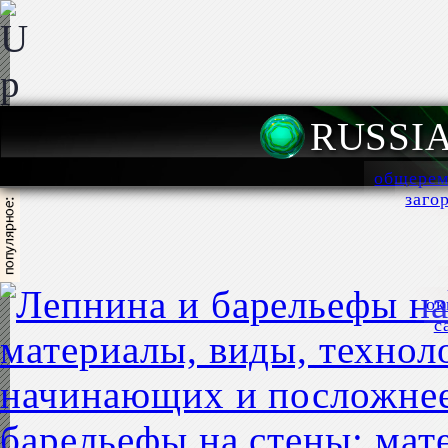
RUSSI
общерем
заго
ок
с
барельефы на стены: мат