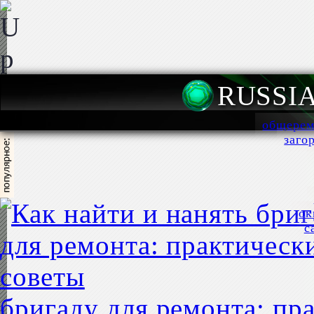
RUSSI
общерем
заго
ок
с
бригаду для ремонта: пр