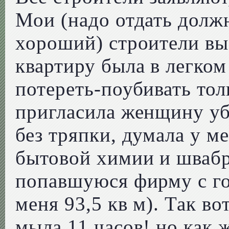
Мои (надо отдать долж
хороший) строители вые
квартиру была в легком
потереть-поубивать толь
пригласила женщину уб
без тряпки, думала у м
бытовой химии и швабр
попавшуюся фирму с го
меня 93,5 кв м). Так во
мыла 11 часов! но как 