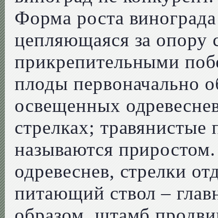
Форма роста винограда 
цепляющаяся за опору
прикрепительными побе
плоды первоначально о
освещенных одревесне
стрелках; травянистые 
называются приростом.
одревеснев, стрелки от
питающий ствол – глав
образом, штамб продви