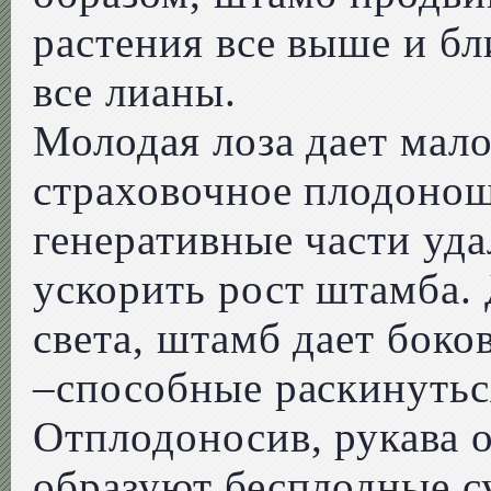
растения все выше и бл
все лианы.
Молодая лоза дает мало
страховочное плодонош
генеративные части уда
ускорить рост штамба.
света, штамб дает боко
–способные раскинутьс
Отплодоносив, рукава о
образуют бесплодные с