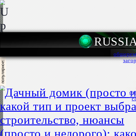
RUSSI
общерем
заго
ок
с
(просто и недорого): как