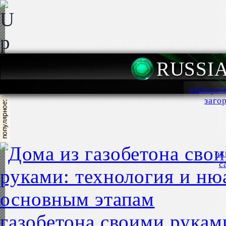
RUSSI
общерем
заго
ок
с
газобетона своими рукам