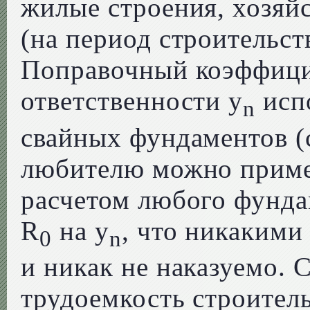
жилые строения, хозяй
(на период строительст
Поправочный коэффици
ответственности y
испо
n
свайных фундаментов (с
любителю можно примен
расчетом любого фунда
R
на y
, что никакими
0
n
и никак не наказуемо. 
трудоемкость строитель