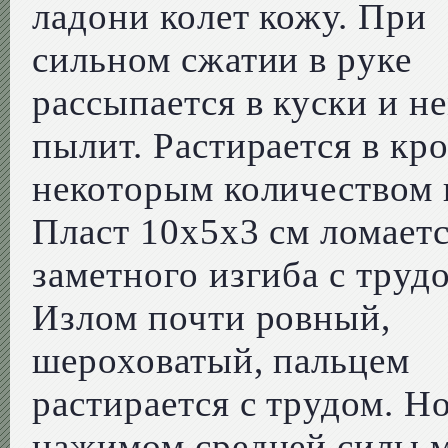
ладони колет кожу. При
сильном сжатии в руке
рассыпается в куски и н
пылит. Растирается в кр
некоторым количеством 
Пласт 10х5х3 см ломаетс
заметного изгиба с труд
Излом почти ровный,
шероховатый, пальцем
растирается с трудом. Н
нажимом средней силы 