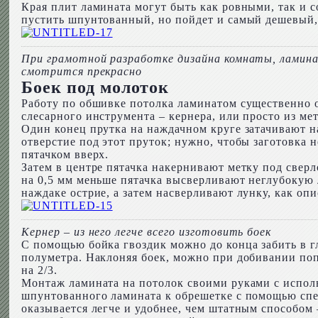
Края плит ламината могут быть как ровными, так и 
пустить шпунтованный, но пойдет и самый дешевый, л
При грамотной разработке дизайна комнаты, ламин
смотрится прекрасно
Боек под молоток
Работу по обшивке потолка ламинатом существенно об
слесарного инструмента – кернера, или просто из ме
Один конец прутка на наждачном круге затачивают на
отверстие под этот пруток; нужно, чтобы заготовка 
пятачком вверх.
Затем в центре пятачка накернивают метку под свер
на 0,5 мм меньше пятачка высверливают неглубокую л
наждаке острие, а затем насверливают лунку, как опи
Кернер – из него легче всего изготовить боек
С помощью бойка гвоздик можно до конца забить в гл
полуметра. Наклоняя боек, можно при добивании поп
на 2/3.
Монтаж ламината на потолок своими руками с использ
шпунтованного ламината к обрешетке с помощью спец
оказывается легче и удобнее, чем штатным способом 