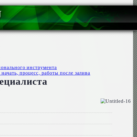
U
ионального инструмента
начать, процесс, работы после залива
пециалиста