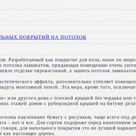
ОЛЬНЫХ ПОКРЫТИЙ НА ПОТОЛОК
м. Разработанный как покрытие для пола, ныне он широ
ка потолка ламинатом, придающая помещению очень уют
дешевле отделки евровагонкой, а зашить потолок ламинат
стетического эффекта, дополнительно утепляет помещени
задуть монтажной пеной. Эта мера, кроме того, исключае
» или другого дома с плоской крышей без чердака или т
их этажей домов с рубероидной крышей на битуме делат
сновы наклеивают бумагу с рисунком, чаще всего под д
ата – вот и все. Для сортов подороже перед нанесением
оворя, для напольного покрытия это не лучший вариант: 
м как настоящее дерево.