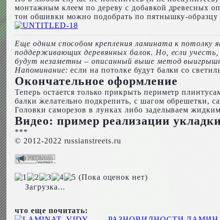
монтажным клеем по дереву с добавкой древесных оп
тон обшивки можно подобрать по пятнышку-образцу 
Еще одним способом крепления ламината к потолку 
поддерживающих деревянных балок. Но, если учесть,
будут незаметны – описанный выше метод выигрыш
Напоминание:
если на потолке будут балки со светил
Окончательное оформление
Теперь остается только прикрыть периметр плинтусам
балки желательно подкрепить, с шагом обрешетки, с
Головки саморезов в лунках либо заделываем жидкими
Видео: пример реализации укладк
***
© 2012-2022 russianstreets.ru
(Пока оценок нет)
Загрузка...
что еще почитать:
РАЗНОВИДНОСТИ ЛАМИНА