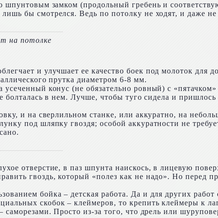
со шпунтовым замком (продольный гребень и соответству
ишь бы смотрелся. Ведь по потолку не ходят, и даже не з
ат на потолке
легчает и улучшает ее качество боек под молоток для до
таллического прутка диаметром 6-8 мм.
 усеченный конус (не обязательно ровный) с «пятачком» в
не болталась в нем. Лучше, чтобы туго сидела и пришлось
ловку, и на сверлильном станке, или аккуратно, на небо
унку под шляпку гвоздя; особой аккуратности не требует
сано.
ухое отверстие, в паз шпунта наискось, в лицевую поверх
равить гвоздь, который «полез как не надо». Но перед п
ованием бойка – детская работа. Да и для других работ
иальных скобок – клеймеров, то крепить клеймеры к ла
– саморезами. Просто из-за того, что дрель или шурупове