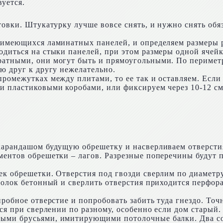
вуется.
товки. Штукатурку лучше вовсе снять, и нужно снять обяз
 имеющихся ламинатных панелей, и определяем размеры 
одиться на стыки панелей, при этом размеры одной ячей
ратными, они могут быть и прямоугольными. По перимет
ю друг к другу нежелательно.
ромежутках между плитами, то ее так и оставляем. Если
и пластиковыми коробами, или фиксируем через 10-12 см
 карандашом будущую обрешетку и насверливаем отверсти
ментов обрешетки – лагов. Разрезные поперечины будут 
ек обрешетки. Отверстия под гвозди сверлим по диаметр
отолок бетонный и сверлить отверстия приходится перфор
.
пробное отверстие и попробовать забить туда гнездо. То
тся при сверлении по разному, особенно если дом старый.
ыми брусьями, имитирующими потолочные балки. Два сов