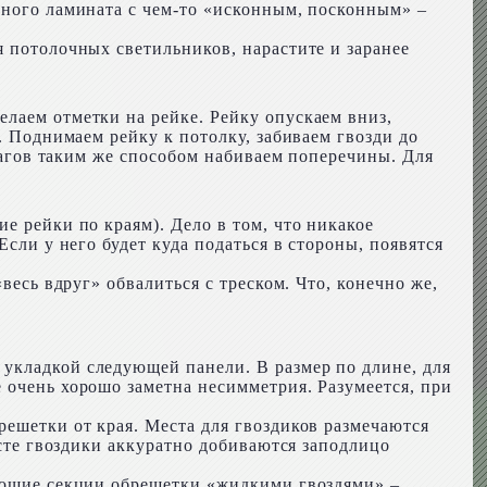
нного ламината с чем-то «исконным, посконным» –
я потолочных светильников, нарастите и заранее
елаем отметки на рейке. Рейку опускаем вниз,
. Поднимаем рейку к потолку, забиваем гвозди до
 лагов таким же способом набиваем поперечины. Для
е рейки по краям). Дело в том, что никакое
сли у него будет куда податься в стороны, появятся
весь вдруг» обвалиться с треском. Что, конечно же,
укладкой следующей панели. В размер по длине, для
 очень хорошо заметна несимметрия. Разумеется, при
решетки от края. Места для гвоздиков размечаются
есте гвоздики аккуратно добиваются заподлицо
вующие секции обрешетки «жидкими гвоздями» –