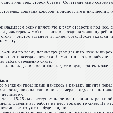
с одной или трех сторон бревна. Сочетание явно совреме
устотелых дощатых коробов, присмотрите в них места дл
икладываем рейку вплотную к ряду отверстий под нее, д
здей диаметром 4 мм) и загоняем гвозди на толщину рейки
не стоит – быстро устанете и пойдет брак. После укладки
о месту.
15-20 мм по всему периметру (вот для чего нужны широки
но почти всегда с потолка. Ламинат при этом набухнет. Е
ет заблаговременно снять.
к до поры, до времени «не подаст виду», а затем может «
бами:
о мелкими гвоздиками наискось в канавку шпунта перед 
ю и последнюю панели, в пол-размера каждую: на потолке
 периметру.
через 15-25 см с отступом на четверть ширины рейки об
анели. Сделать эту работу на весу гораздо труднее. На м
потемнеют, из уже не будет видно.
) перед установкой очередной панели смазать соответст