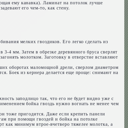
ющая ему канавка). Ламинат на потолок лучше
адевают его чем-то, как стену.
бивания мелких гвоздиков. Его легко сделать из
 3-4 мм. Затем в обрезке деревянного бруса сверлят
 загонять молотком. Заготовку в отверстие вставляют
льших оборотах маломощной дрели, сверлом диаметром
ся. Боек из кернера делается еще проще: снимают на
ность заподлицо так, что его не будет видно уже с
рименением бойка гвоздь нужно вогнать не менее чем
 он тоже пригодится. Даже если крепить панели
гам при помощи гвоздей и бойка на потолке
рт как минимум втрое-вчетверо тяжелее молотка, а