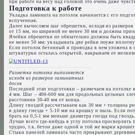
при работе на весу над головой это очень даже чувст
Подготовка к работе
Укладка ламината на потолок начинается с его подго
вспученная.
Далее вычисляем шаг обрешетки, исходя из размеров
от 15 мм, но шириной не менее 30 мм и должны прих
Ячейки обрешетки не обязательно должны быть квад
не менее 50 мм; укладывать две рейки поуже вплотну
Если потолок бетонный и проводка в нем уложена в п
штукатурки осталась открытой, накрываем ее мелким
Разметка потолка выполняется
исходя из размеров ламинатных
досок
Последний этап подготовки – размечаем на потолке
4 мм. Шаг – 400-600 мм для продольных цельных эле
расстоянии 30-40 мм от конца.
Длину гвоздей рассчитываем как 30 мм + толщина ре
в длину гнезда + 5-10 мм на крошку и пыль. Если п
брать на 0,5-1 мм меньше диаметра гнезда под гвоздь
Лучше всего где-нибудь в углу потолка просверлить 
трудно, т.к. бетон даже одной и той же марки кроши
Стыки панелей ламината часто прикрывают деревянн