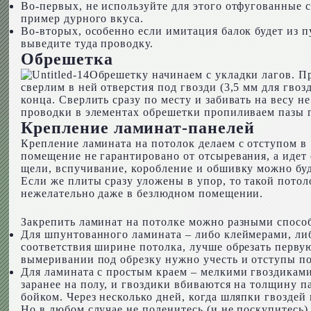
Во-первых, не используйте для этого отфугованные 
пример дурного вкуса.
Во-вторых, особенно если имитация балок будет из п
выведите туда проводку.
Обрешетка
Обрешетку начинаем с укладки лагов. Пр
сверлим в ней отверстия под гвозди (3,5 мм для гво
конца. Сверлить сразу по месту и забивать на весу 
проводки в элементах обрешетки пропиливаем пазы п
Крепление ламинат-панелей
Крепление ламината на потолок делаем с отступом в 
помещение не гарантировано от отсыревания, а идет о
щели, вспучивание, коробление и обшивку можно буд
Если же плиты сразу уложены в упор, то такой потоло
нежелательно даже в безлюдном помещении.
Закрепить ламинат на потолке можно разными спосо
Для шпунтованного ламината – либо клеймерами, либ
соответствия ширине потолка, лучше обрезать перву
вымеривании под обрезку нужно учесть и отступы по
Для ламината с простым краем – мелкими гвоздиками 
заранее на полу, и гвоздики вбиваются на толщину п
бойком. Через несколько дней, когда шляпки гвоздей 
Но в любом случае не поленитесь (и не поскупитесь