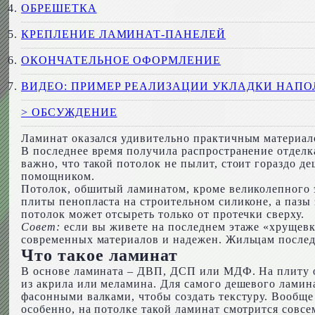
ОБРЕШЕТКА
КРЕПЛЕНИЕ ЛАМИНАТ-ПАНЕЛЕЙ
ОКОНЧАТЕЛЬНОЕ ОФОРМЛЕНИЕ
ВИДЕО: ПРИМЕР РЕАЛИЗАЦИИ УКЛАДКИ НАП
> ОБСУЖДЕНИЕ
Ламинат оказался удивительно практичным материало
В последнее время получила распространение отдел
важно, что такой потолок не пылит, стоит гораздо 
помощником.
Потолок, обшитый ламинатом, кроме великолепного э
плиты пенопласта на строительном силиконе, а пазы 
потолок может отсыреть только от протечки сверху.
Совет:
если вы живете на последнем этаже «хрущевки
современных материалов и надежен. Жильцам последн
Что такое ламинат
В основе ламината – ДВП, ДСП или МДФ. На плиту о
из акрила или меламина. Для самого дешевого ламин
фасонными валками, чтобы создать текстуру. Вообще г
особенно, на потолке такой ламинат смотрится совсе