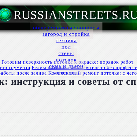
RUSSIANSTREETS.R
общеремонтные вопросы
загород и стройка
техника
пол
стены
потолок
Готовим поверхность потолка к окраске: порядок работ
окна и двери
Белим потолок самостоятельно без професс
сантехника
Комплексный ремонт потолка: с чего 
к: инструкция и советы от с