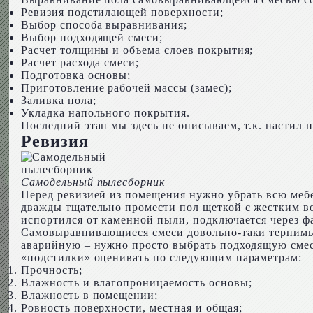
Ревизия подстилающей поверхности;
Выбор способа выравнивания;
Выбор подходящей смеси;
Расчет толщины и объема слоев покрытия;
Расчет расхода смеси;
Подготовка основы;
Приготовление рабочей массы (замес);
Заливка пола;
Укладка напольного покрытия.
Последний этап мы здесь не описываем, т.к. настил п
Ревизия
Самодельный пылесборник
Перед ревизией из помещения нужно убрать всю мебе
дважды тщательно промести пол щеткой с жестким во
испортился от каменной пыли, подключается через ф
Самовыравнивающиеся смеси довольно-таки терпимы 
аварийную – нужно просто выбрать подходящую смесь
«подстилки» оценивать по следующим параметрам:
Прочность;
Влажность и влагопроницаемость основы;
Влажность в помещении;
Ровность поверхности, местная и общая;