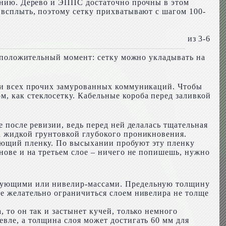
ванию. Дерево и ЭППС достаточно прочны в этом
 всплыть, поэтому сетку прихватывают с шагом 100-
из 3-6
ин положительный момент: сетку можно укладывать на
я и всех прочих замурованных коммуникаций. Чтобы
, как стеклосетку. Кабельные короба перед заливкой
е после ревизии, ведь перед ней делалась тщательная
ка жидкой грунтовкой глубокого проникновения.
зующий пленку. По высыхании пробуют эту пленку
снове и на третьем слое – ничего не попишешь, нужно
лирующими или нивелир-массами. Предельную толщину
не желательно ограничиться слоем нивелира не толще
 то он так и застынет кучей, только немного
евле, а толщина слоя может достигать 60 мм для