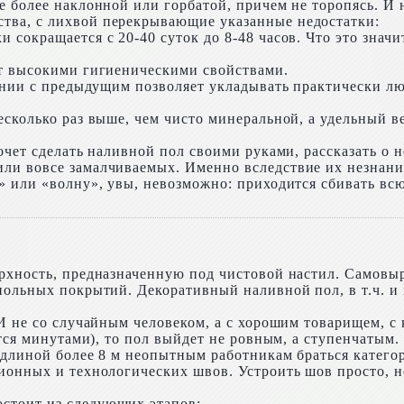
 более наклонной или горбатой, причем не торопясь. И н
тва, с лихвой перекрывающие указанные недостатки:
сокращается с 20-40 суток до 8-48 часов. Что это значи
ет высокими гигиеническими свойствами.
тании с предыдущим позволяет укладывать практически л
сколько раз выше, чем чисто минеральной, а удельный ве
очет сделать наливной пол своими руками, рассказать о 
ли вовсе замалчиваемых. Именно вследствие их незнания
» или «волну», увы, невозможно: приходится сбивать вс
ерхность, предназначенную под чистовой настил. Самов
апольных покрытий. Декоративный наливной пол, в т.ч. 
 И не со случайным человеком, а с хорошим товарищем, с
ется минутами), то пол выйдет не ровным, а ступенчатым.
 длиной более 8 м неопытным работникам браться категор
ионных и технологических швов. Устроить шов просто, но
стоит из следующих этапов: