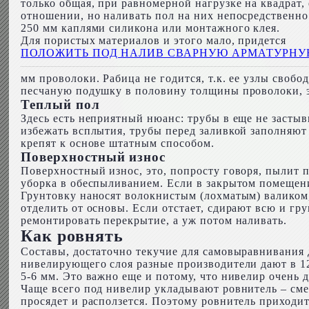
только общая, при равномерной нагрузке на квадрат
отношении, но наливать пол на них непосредственно 
250 мм каплями силикона или монтажного клея.
Для пористых материалов и этого мало, придется
ПОЛОЖИТЬ ПОД НАЛИВ СВАРНУЮ АРМАТУРНУ
мм проволоки. Рабица не годится, т.к. ее узлы своб
песчаную подушку в половину толщины проволоки, э
Теплый пол
Здесь есть неприятный нюанс: трубы в еще не засты
избежать всплытия, трубы перед заливкой заполняют
крепят к основе штатным способом.
Поверхностный износ
Поверхностный износ, это, попросту говоря, пылит по
уборка в обеспыливанием. Если в закрытом помещени
Грунтовку наносят волокнистым (лохматым) валиком,
отделить от основы. Если отстает, сдирают всю и гр
ремонтировать перекрытие, а уж потом наливать.
Как ровнять
Составы, достаточно текучие для самовыравнивания
нивелирующего слоя разные производители дают в 12
5-6 мм. Это важно еще и потому, что нивелир очень д
Чаще всего под нивелир укладывают ровнитель – смес
просядет и расползется. Поэтому ровнитель приходит