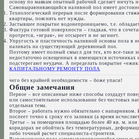
основу по маякам опытный рабочий сделает ничуть не
Самовыравнивающийся наливной пол имеет достоинс
Технологический перерыв после формирования стяжки 
квартиры, пояснять нет нужды.
Застывшее покрытие водонепроницаемо, т.е. облада
Фактура готовой поверхности – гладкая, что в соче
протрется, «играя», не отсыреет и не загниет.
Упругость и пластичность наливной основы пола в не
наливать на существующий деревянный пол.
Поэтому имеет полный смысл для тех, кто все-таки х
недостаточно освещенных в имеющихся источниках и
подстерегают неудачи. А переделать покрытие «ежик
КАПИТАЛЬНОМУ РЕМОНТУ ПОЛА
чего без крайней необходимости – боже упаси!
Общие замечания
Первое – все описанные ниже способы создадут пов
или самостоятельное использование без чистовых н
отдельная тема.
Второе – работать нужно обязательно с напарником.
поспеет точно к сроку его заливки (а время исчисля
Третье – за помещения площадью более 40 кв. м. или
коридорах не обойтись без температурных, деформац
либо точный расчет специалиста-строителя.
Выравнивание пола самовыравнивающейся смесью со