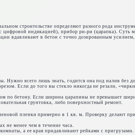
альном строительстве определяют разного рода инструм
 цифровой индикацией), прибор ри-ри (царапка). Суть ме
ции вдавливают в бетон с точно дозированным усилием, 
вы. Нужно всего лишь знать, годится она под налив без 
орезом. Если до того вы стекло никогда не резали, «чирк
ом по бетону. Если ширина царапины не превышает ширин
новательная грунтовка, либо поверхностный ремонт.
леновой пленки примерно в 1 кв. м. Проверку делают пр
 не менее чем в течение часа.
 комнаты, а ее края придавливают рейками с пригрузами.