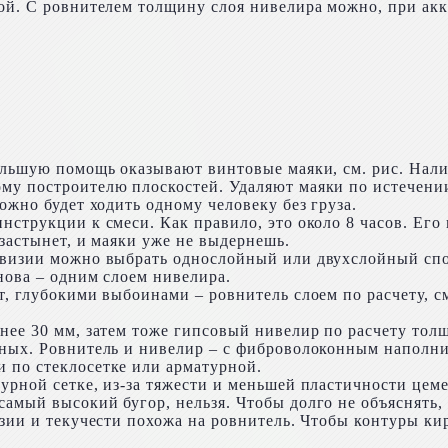
ой. С ровнителем толщину слоя нивелира можно, при акку
большую помощь оказывают винтовые маяки, см. рис. Нал
му построителю плоскостей. Удаляют маяки по истечении
ожно будет ходить одному человеку без груза.
нструкции к смеси. Как правило, это около 8 часов. Его 
 застынет, и маяки уже не выдернешь.
ревизии можно выбрать однослойный или двухслойный сп
нова – одним слоем нивелира.
т, глубокими выбоинами – ровнитель слоем по расчету, с
нее 30 мм, затем тоже гипсовый нивелир по расчету толщ
тных. Ровнитель и нивелир – с фиброволоконным наполнит
 по стеклосетке или арматурной.
урной сетке, из-за тяжести и меньшей пластичности цем
самый высокий бугор, нельзя. Чтобы долго не объяснять
езии и текучести похожа на ровнитель. Чтобы контуры ки