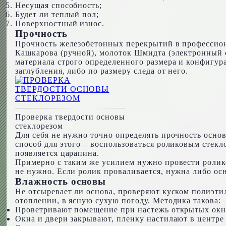
Несущая способность;
Будет ли теплый пол;
Поверхностный износ.
Прочность
Прочность железобетонных перекрытий в профессион
Кашкарова (ручной), молоток Шмидта (электронный с
материала строго определенного размера и конфигура
заглубления, либо по размеру следа от него.
Проверка твердости основы
стеклорезом
Для себя не нужно точно определять прочность осно
способ для этого – воспользоваться роликовым стекл
появляется царапина.
Примерно с таким же усилием нужно провести ролик
не нужно. Если ролик проваливается, нужна либо ос
Влажность основы
Не отсыревает ли основа, проверяют куском полиэти
отоплении, в ясную сухую погоду. Методика такова:
Проветривают помещение при настежь открытых окнах
Окна и двери закрывают, пленку настилают в центре