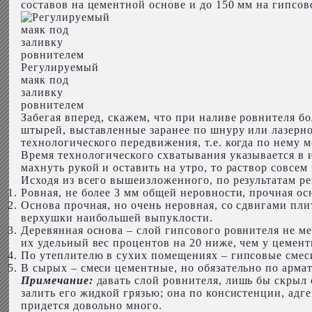
составов на цементной основе и до 150 мм на гипсов
Регулируемый
маяк под
заливку
ровнителем
Забегая вперед, скажем, что при наливе ровнителя 
штырей, выставленные заранее по шнуру или лазерно
технологического передвижения, т.е. когда по нему м
Время технологического схватывания указывается в и
махнуть рукой и оставить на утро, то раствор совсем
Исходя из всего вышеизложенного, по результатам 
Ровная, не более 3 мм общей неровности, прочная ос
Основа прочная, но очень неровная, со сдвигами пли
верхушки наибольшей выпуклости.
Деревянная основа – слой гипсового ровнителя не ме
их удельный вес процентов на 20 ниже, чем у цемен
По утеплителю в сухих помещениях – гипсовые смеси
В сырых – смеси цементные, но обязательно по армат
Примечание:
давать слой ровнителя, лишь бы скрыл 
залить его жидкой грязью; она по консистенции, адг
придется довольно много.