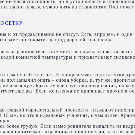
, ее несущая способность, но и устойчивость к продавли
все равно нельзя, нужно лить на стеклосетку. Она может
Ю СЕТКУ
одны и от продавливания не спасут. Есть, впрочем, и од
то заметно сократит расход дорогой «наливки».
вшем выравнивателе тоже могут всплыть; это же касаетс
 водой комнатной температуры и прихватывают силиконом
л сам по себе или нет. Его определяют спустя сутки-тро
и пол запылил опять – снова уборка, и, тут же, пропит
 не делая луж. Брать лучше грунтовочный состав, обра
унтуют еще раз. Если же пленка не прилипает прочно к о
 до гладкой горизонтальной плоскости, называют ниве
-15 мм, но это в идеальных условиях, о чем далее. Край
орог.
ь более грубую. Если замес ровнителя вывалить из ведра,
ся дополнительно выравнивать под нивелир, зато он деш