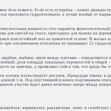
ожно безо всякого. Если есть испарина – нужно дважды-т
пола проложить гидроизоляцию, а лучше вообще от выра
тносительная влажность (это параметр физиологический)
ма для смесей на гипсе, пригодных для налива на дерев
нужен влагостойкий пол на цементной основе. В жилых 
те при отключенном отоплении не превышает 22 градусов, 
– щербин, выбоин, швов между плитами – определяются п
нейкой; доля площади локальных неровностей в общей 
осто не заметны, а проявляют себя в том, что вроде бы т
и основы иллюстрирует рисунок. Процедура такова: в ра
длиной 1 м. Под опустившийся конец подсовываем спичк
данном участке будет равна величине зазора между концо
шлакоблок, вермикулит, ракушечник, пено- и газобетон) 