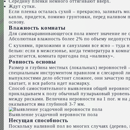
Середину пленки немного оттягивают вверх.
Ждут сутки.
Если пленка осталась сухой – прекрасно, заливать м
капли, придется, помимо грунтовки, перед наливом 
основу.
Влажность комнаты
Для самовыравнивающегося пола имеет значение не о
Абсолютная влажность более 2% по объему недопусти
С кухнями, прихожими и санузлами все ясно – туда 
белью: если в межсезонье, когда температура в комна
достигается, комната пригодна под «наливку».
Ровность основы
Размер и глубина местных (локальных) неровностей 
специальным инструментом правилом и слесарной ли
выпуклостями дело обстоит сложнее, они зачастую пр
хватает, и вся работа идет насмарку.
Способ самостоятельного выявления общей неровност
прикладываем к полу обычный пузырьковый уровень 
между рисками. Величина неровности на 1 пог. м на 
оказывается яма глубиной 3-7 мм.
Выявление усадочной неровности пола
Несущая способность
Поскольку наливной пол во многих случаях (дерево, 