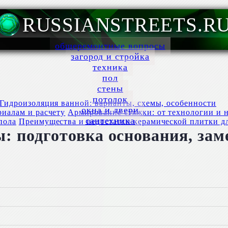
RUSSIANSTREETS.R
общеремонтные вопросы
загород и стройка
техника
пол
стены
потолок
Гидроизоляция ванной: варианты, схемы, особенности
окна и двери
Армирование стяжки: от технологии и н
сантехника
Преимущества и недостатки керамической плитки д
подготовка основания, заме