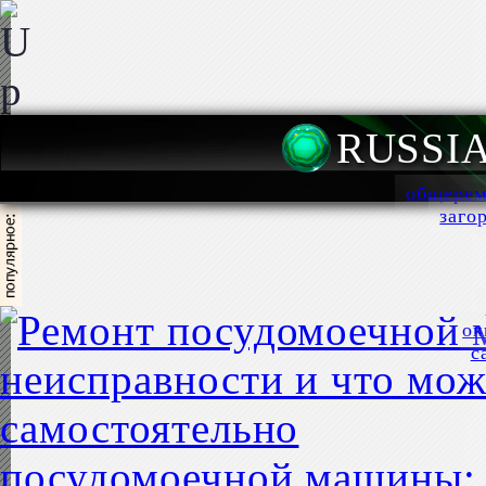
RUSSI
общерем
заго
ок
с
посудомоечной машины: 