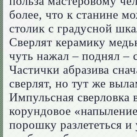
польза мастеровому че
более, что к станине 
столик с градусной шка
Сверлят керамику медь
чуть нажал – поднял – 
Частички абразива снач
сверлят, но тут же выл
Импульсная сверловка 
корундовое «напыление»
порошку разлететься и 