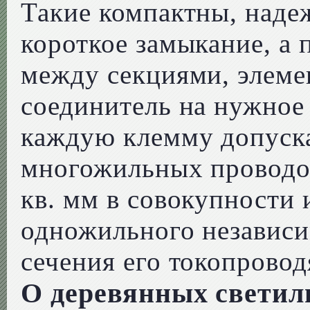
Такие компактны, наде
короткое замыкание, а
между секциями, элеме
соединитель на нужное
каждую клемму допуска
многожильных проводов
кв. мм в совокупности и
одножильного независи
сечения его токопрово
О деревянных светил