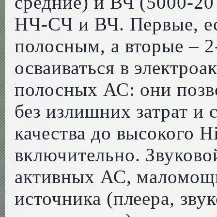
средние) и ВЧ (5000-20
НЧ-СЧ и ВЧ. Первые, е
полосным, а вторые – 
осваиваться в электроак
полосных АС: они позв
без излишних затрат и 
качества до высокого Hi
включительно. Звуково
активных АС, маломощ
источника (плеера, зву