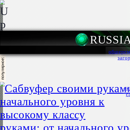
RUSSI
общерем
заго
ок
с
руками: от начального у